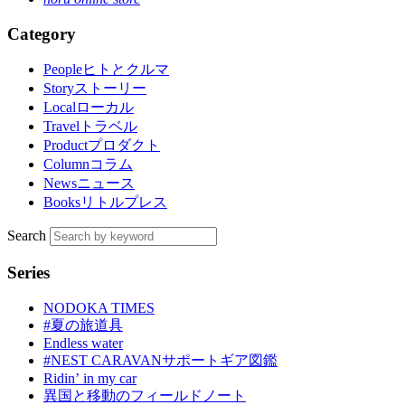
Category
People
ヒトとクルマ
Story
ストーリー
Local
ローカル
Travel
トラベル
Product
プロダクト
Column
コラム
News
ニュース
Books
リトルプレス
Search
Series
NODOKA TIMES
#夏の旅道具
Endless water
#NEST CARAVANサポートギア図鑑
Ridinʼ in my car
異国と移動のフィールドノート