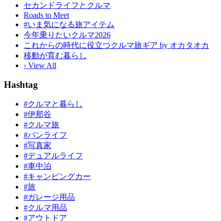
セカンドライフとクルマ
Roads to Meet
#いま気になる旅アイテム
今年乗りたいクルマ2026
これからの時代に役立つクルマ旅ギア by オカタオカ
移動が育む暮らし
› View All
Hashtag
#クルマと暮らし
#伊那谷
#クルマ旅
#バンライフ
#写真家
#デュアルライフ
#車中泊
#キャンピングカー
#旅
#ガレージ用品
#クルマ用品
#アウトドア