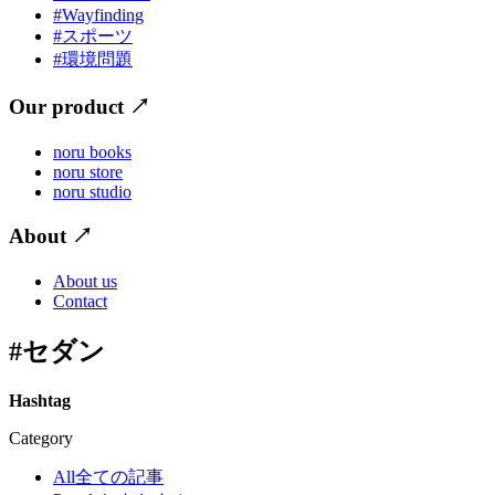
#Wayfinding
#スポーツ
#環境問題
Our product
↗
noru books
noru store
noru studio
About
↗
About us
Contact
#セダン
Hashtag
Category
All
全ての記事