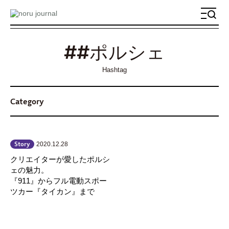
メ
ニ
ュ
##ポルシェ
ー
Hashtag
Category
2020.12.28
Story
クリエイターが愛したポルシ
ェの魅力。
『911』からフル電動スポー
ツカー『タイカン』まで