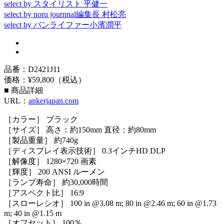
select by スタイリスト 平健一
select by noru journnal編集長 村松亮
select by バンライファー小濱潤平
品番：D2421J11
価格：¥59,800（税込）
■ 商品詳細
URL：
ankerjapan.com
［カラー］ ブラック
［サイズ］ 高さ：約150mm 直径：約80mm
［製品重量］ 約740g
［ディスプレイ表示技術］ 0.3インチHD DLP
［解像度］ 1280×720 画素
［輝度］ 200 ANSI ルーメン
［ランプ寿命］ 約30,000時間
［アスペクト比］ 16:9
［スローレシオ］ 100 in @3.08 m; 80 in @2.46 m; 60 in @1.73
m; 40 in @1.15 m
［オフセット］ 100％