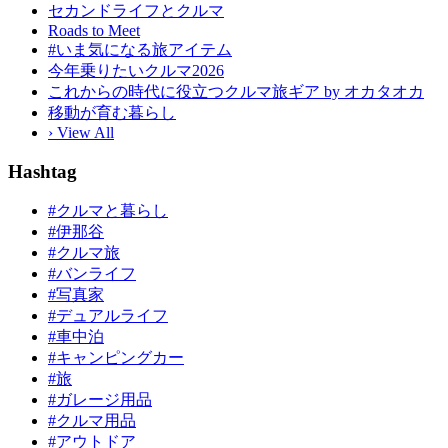
セカンドライフとクルマ
Roads to Meet
#いま気になる旅アイテム
今年乗りたいクルマ2026
これからの時代に役立つクルマ旅ギア by オカタオカ
移動が育む暮らし
› View All
Hashtag
#クルマと暮らし
#伊那谷
#クルマ旅
#バンライフ
#写真家
#デュアルライフ
#車中泊
#キャンピングカー
#旅
#ガレージ用品
#クルマ用品
#アウトドア