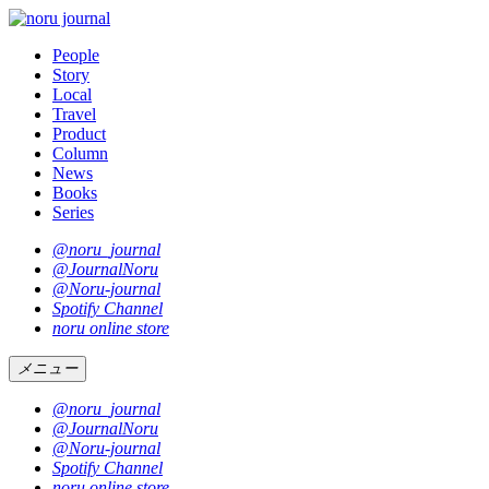
People
Story
Local
Travel
Product
Column
News
Books
Series
@noru_journal
@JournalNoru
@Noru-journal
Spotify Channel
noru online store
メニュー
@noru_journal
@JournalNoru
@Noru-journal
Spotify Channel
noru online store