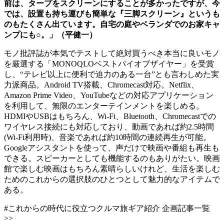
前は、タープをスクリーンにすることが多かったですが、今
では、設置も持ち運びも簡単な『三脚スクリーン』というも
のもたくさん出ています。自宅の庭やベランダでのお家キャ
ンプにも○。」（平健一）
モノ批評誌が本気でテストして絶対買うべき本当に良いモノ
を厳選する「MONOQLOベストバイオブザイヤー」を受賞
し、“テレビ以上に便利で迫力のある一台”とも言わしめた実
力派商品。Android TV搭載、Chromecast対応。Netflix、
Amazon Prime Video、YouTubeなどの対応アプリケーション
を利用して、無限のエンターテインメントを楽しめる。
HDMIやUSBはもちろん、Wi-Fi、Bluetooth、Chromecastでの
ワイヤレス接続にも対応しており、動画であれば約2.5時間
(Wi-Fi利用時)、音楽であれば約10時間の連続再生が可能。
Googleアシスタントを使って、声だけで映画や番組も再生も
できる。スピーカーとしても機能するのもありがたい。映画
館で楽しむ映画はもちろん素晴らしいけれど、生活を楽しむ
ためのこれからの選択肢のひとつとして魅力的なアイテムで
ある。
#これからの時代に役立つクルマ旅ギア紹介 企画記事一覧
>>