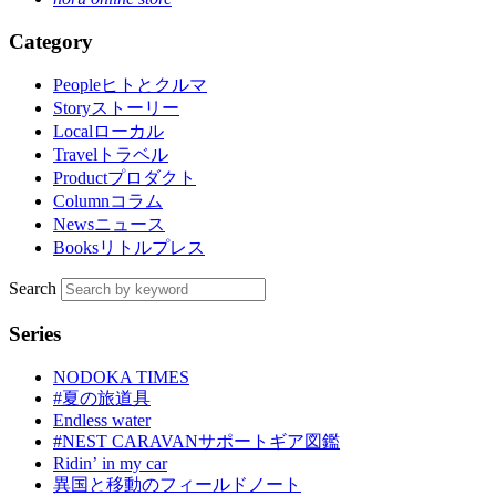
Category
People
ヒトとクルマ
Story
ストーリー
Local
ローカル
Travel
トラベル
Product
プロダクト
Column
コラム
News
ニュース
Books
リトルプレス
Search
Series
NODOKA TIMES
#夏の旅道具
Endless water
#NEST CARAVANサポートギア図鑑
Ridinʼ in my car
異国と移動のフィールドノート