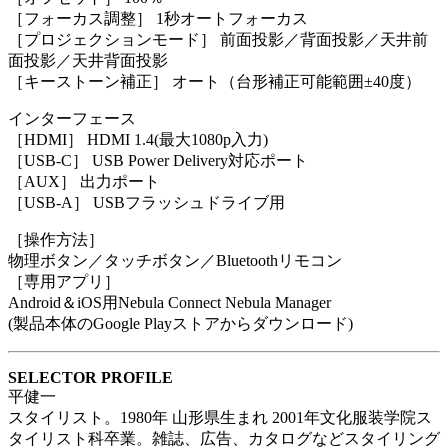
［フォーカス調整］ 1秒オートフォーカス
［プロジェクションモード］ 前面投影／背面投影／天井前
面投影／天井背面投影
［キーストーン補正］ オート（台形補正可能範囲±40度）
インターフェース
［HDMI］ HDMI 1.4(最大1080p入力)
［USB-C］ USB Power Delivery対応ポート
［AUX］ 出力ポート
［USB-A］ USBフラッシュドライブ用
［操作方法］
物理ボタン／タッチボタン／Bluetoothリモコン
［専用アプリ］
Android＆iOS用Nebula Connect Nebula Manager
(製品本体のGoogle Playストアからダウンロード)
SELECTOR PROFILE
平健一
スタイリスト。1980年 山形県生まれ 2001年文化服装学院ス
タイリスト科卒業。雑誌、広告、カタログなどスタイリング