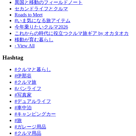
異国と移動のフィールドノート
セカンドライフとクルマ
Roads to Meet
#いま気になる旅アイテム
今年乗りたいクルマ2026
これからの時代に役立つクルマ旅ギア by オカタオカ
移動が育む暮らし
› View All
Hashtag
#クルマと暮らし
#伊那谷
#クルマ旅
#バンライフ
#写真家
#デュアルライフ
#車中泊
#キャンピングカー
#旅
#ガレージ用品
#クルマ用品