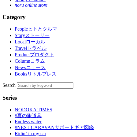
noru online store
Category
People
ヒトとクルマ
Story
ストーリー
Local
ローカル
Travel
トラベル
Product
プロダクト
Column
コラム
News
ニュース
Books
リトルプレス
Search
Series
NODOKA TIMES
#夏の旅道具
Endless water
#NEST CARAVANサポートギア図鑑
Ridinʼ in my car