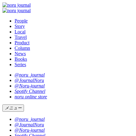
People
Story
Local
Travel
Product
Column
News
Books
Series
@noru_journal
@JournalNoru
@Noru-journal
Spotify Channel
noru online store
メニュー
@noru_journal
@JournalNoru
@Noru-journal
Spotify Channel