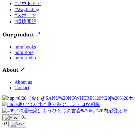
#アウトドア
#Wayfinding
#スポーツ
#環境問題
Our product
↗
noru books
noru store
noru studio
About
↗
About us
Contact
01
03