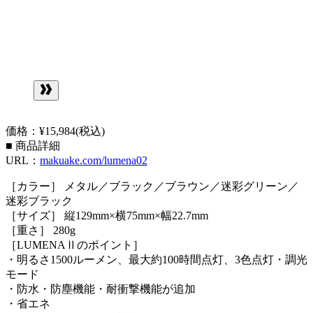
価格：¥15,984(税込)
■ 商品詳細
URL：
makuake.com/lumena02
［カラー］ メタル／ブラック／ブラウン／迷彩グリーン／
迷彩ブラック
［サイズ］ 縦129mm×横75mm×幅22.7mm
［重さ］ 280g
［LUMENAⅡのポイント］
・明るさ1500ルーメン、最大約100時間点灯、3色点灯・調光
モード
・防水・防塵機能・耐衝撃機能が追加
・省エネ