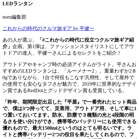
LEDランタン
noru編集部
これからの時代のクルマ旅ギア by 平健一
あの人が選ぶ、
「#これからの時代に役立つクルマ旅ギア紹
介」
企画。第1弾は、ファッションスタイリストにしてアウ
トドアの達人、平健一さんによるセレクトをご紹介！
アウトドアやキャンプ時の必須アイテムがライト。平さんお
すすめのLEDランタンは、「ルーメナー2」。重量わずか2８
0gでありながら、1台で何役もこなす汎用性、そして屋外で
の使用でも安心なタフさが魅力で、2019年に世界的なデザイ
ン賞であるRedDotとグッドデザイン賞も受賞している。
「昨年、期間限定出店した『平屋』で一番売れたヒット商品
で、僕は3つ持ってて、災害用、アウトドア用、そして車に1
つ置いておいてます。防水、防塵で３種類の光と4段階の明
るさを使い分けができ、携帯等のバッテリーにも使用できる
優れもので、最大1500mlというのはとても明るいです。ラ
イトと携帯バッテリー2つの役目を果たしてくれるので、フ