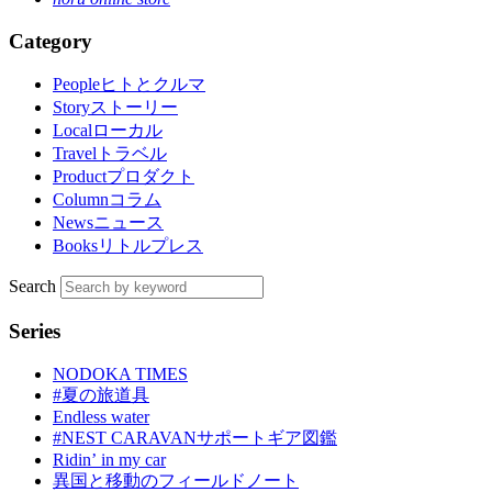
Category
People
ヒトとクルマ
Story
ストーリー
Local
ローカル
Travel
トラベル
Product
プロダクト
Column
コラム
News
ニュース
Books
リトルプレス
Search
Series
NODOKA TIMES
#夏の旅道具
Endless water
#NEST CARAVANサポートギア図鑑
Ridinʼ in my car
異国と移動のフィールドノート