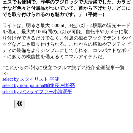
ェスでも便利で、昨年のフジロックで大活躍でした。カラビ
ナなど色々と付属品がついていて、首から下げたり、どこに
でも取り付けられるのも魅力です。」（平健一）
ライトは、明るさ最大1500ml、3色点灯・4段階の調光モード
を備え、最大約100時間の点灯が可能。自転車やカメラに取
り付けができるだけでなく、付属の磁石フックでテントやバ
ッグなどにも取り付けられる。これからの移動やアクティビ
ティの装備をよりシンプルにしてくれる、コンパクトなボデ
ィに多くの機能性を備えるミニマルアイテムだ。
#これからの時代に役立つクルマ旅ギア紹介 企画記事一覧
>>
select by スタイリスト 平健一
select by noru journnal編集長 村松亮
select by バンライファー小濱潤平