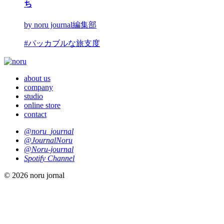
ち
by noru journal編集部
#パッカブルな旅支度
about us
company
studio
online store
contact
@noru_journal
@JournalNoru
@Noru-journal
Spotify Channel
© 2026 noru jornal