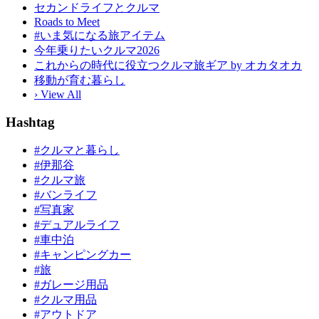
セカンドライフとクルマ
Roads to Meet
#いま気になる旅アイテム
今年乗りたいクルマ2026
これからの時代に役立つクルマ旅ギア by オカタオカ
移動が育む暮らし
› View All
Hashtag
#クルマと暮らし
#伊那谷
#クルマ旅
#バンライフ
#写真家
#デュアルライフ
#車中泊
#キャンピングカー
#旅
#ガレージ用品
#クルマ用品
#アウトドア