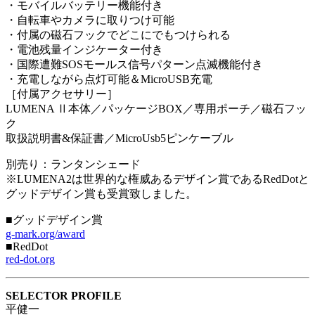
・モバイルバッテリー機能付き
・自転車やカメラに取りつけ可能
・付属の磁石フックでどこにでもつけられる
・電池残量インジケーター付き
・国際遭難SOSモールス信号パターン点滅機能付き
・充電しながら点灯可能＆MicroUSB充電
［付属アクセサリー］
LUMENA Ⅱ本体／パッケージBOX／専用ポーチ／磁石フッ
ク
取扱説明書&保証書／MicroUsb5ピンケーブル
別売り：ランタンシェード
※LUMENA2は世界的な権威あるデザイン賞であるRedDotと
グッドデザイン賞も受賞致しました。
■グッドデザイン賞
g-mark.org/award
■RedDot
red-dot.org
SELECTOR PROFILE
平健一