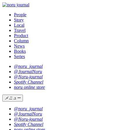
People
Story
Local
Travel
Product
Column
News
Books
Series
@noru_journal
@JournalNoru
@Noru-journal
Spotify Channel
noru online store
メニュー
@noru_journal
@JournalNoru
@Noru-journal
Spotify Channel
noru online store