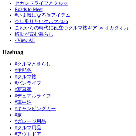
セカンドライフとクルマ
Roads to Meet
#いま気になる旅アイテム
今年乗りたいクルマ2026
これからの時代に役立つクルマ旅ギア by オカタオカ
移動が育む暮らし
› View All
Hashtag
#クルマと暮らし
#伊那谷
#クルマ旅
#バンライフ
#写真家
#デュアルライフ
#車中泊
#キャンピングカー
#旅
#ガレージ用品
#クルマ用品
#アウトドア