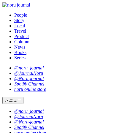
People
Story
Local
Travel
Product
Column
News
Books
Series
@noru_journal
@JournalNoru
@Noru-journal
Spotify Channel
noru online store
メニュー
@noru_journal
@JournalNoru
@Noru-journal
Spotify Channel
noru online store