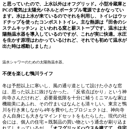
と思っていたので、上水以外はオフグリッド。小型冷蔵庫と
PCの電気は太陽光パネルとポータブル電源でまかなってい
ます。水は上水が来ているのでそれを利用し、トイレはウッ
ドチップを使ったコンポストトイレ。主な熱源は『田舎のシ
ステムキッチン』といわれる窯と薪ストーブです。温水は太
陽熱温水器を導入しているのですが、これが実に快適。水圧
を生かす原理はわかっているけれど、それでも初めて温水が
出た時は感動しました」
温水シャワーのための太陽熱温水器。
不便を楽しむ鴨川ライフ
冬は予想以上に寒いし、風の通り道として設けた小さな窓
は、思った以上に抜けなかった。「反省点ばかり」という神
向寺さんだけれど、必要最低限を十分に補うミニマルな家は
機能美にあふれ、その佇まいはなんとも清々しい。東京と鴨
川を行き来しながら4年を費やしたプロジェクトは、神向寺
さん自身にも大きなマインドセットをもたらした。現代の社
会には、個人の住宅＝既製品の買い物という通念が刷り込ま
れてしまっているが、
「オフグリッドハウスを建てて、住宅