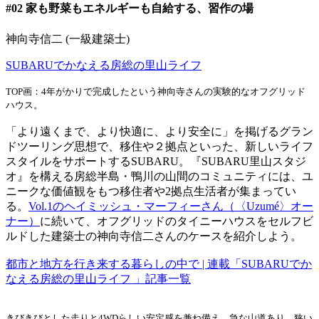
#02 家も野菜もエネルギーも自給する、習作の場
神向寺信二 (一級建築士)
SUBARUでかなえる房総の里山ライフ
TOP画：4年がかりで完成したという神向寺さんの実験的なオフグリッド
ハウス。
「より遠くまで、より快適に、より安全に」を掲げるグラン
ドツーリング思想で、移住や２拠点といった、新しいライフ
スタイルをサポートするSUBARU。『SUBARU里山スタジ
オ』を構える房総半島・鴨川の山間のコミュニティには、ユ
ニークな価値観をもつ移住者や2拠点生活者が集まってい
る。
Vol.1のヘイミッシュ・マーフィーさん（〈Uzumé〉オー
ナー）
に続いて、オフグリッドのタイニーハウスをセルフビ
ルドした建築士の神向寺信二さんのケースを紹介しよう。
都市と地方を行き来する暮らしの中で | 連載「SUBARUでか
なえる房総の里山ライフ 」記事一覧
きびきびとした走りと4WDらしい安定感を兼ね備え、急な山道あり、狭い