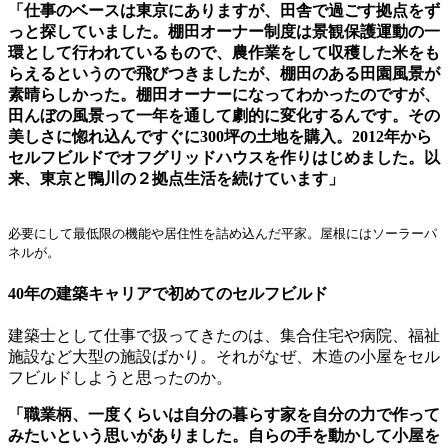
「仕事のベースは東京にありますが、田舎で過ごす拠点をず
っと探していました。棚田オーナー制度は景観保護運動の一
環として行われているもので、農作業をして収穫した米をも
らえるというので飛びつきましたが、棚田のある田園風景が
素晴らしかった。棚田オーナーになってわかったのですが、
田んぼの風景って一年を通して劇的に変化するんです。その
美しさに惚れ込んですぐに300坪の土地を購入。2012年から
セルフビルドでオフグリッドハウスを作りはじめました。以
来、東京と鴨川の２拠点生活を続けています」
必要にして最低限の機能や居住性を詰め込んだ平家。屋根にはソーラーパ
ネルが。
40年の建築キャリアで初めてのセルフビルド
建築士として仕事で扱ってきたのは、集合住宅や病院、福祉
施設など大型の施設ばかり。それがなぜ、木造の小屋をセル
フビルドしようと思ったのか。
「職業柄、一度くらいは自分の暮らす家を自分の力で作って
みたいという思いがありました。自らの手を動かして小屋を