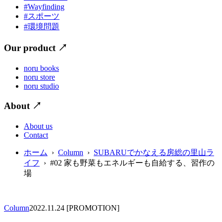
#Wayfinding
#スポーツ
#環境問題
Our product
↗
noru books
noru store
noru studio
About
↗
About us
Contact
ホーム
›
Column
›
SUBARUでかなえる房総の里山ラ
イフ
› #02 家も野菜もエネルギーも自給する、習作の
場
Column
2022.11.24
[PROMOTION]