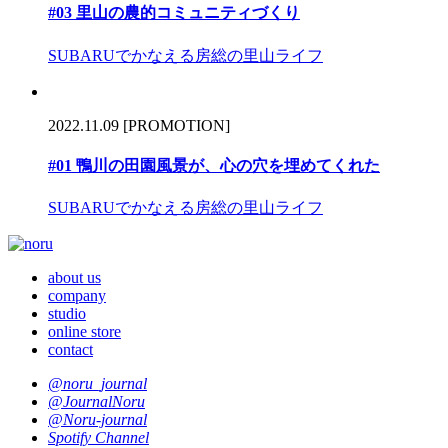
#03 里山の農的コミュニティづくり
SUBARUでかなえる房総の里山ライフ
2022.11.09
[PROMOTION]
#01 鴨川の田園風景が、心の穴を埋めてくれた
SUBARUでかなえる房総の里山ライフ
about us
company
studio
online store
contact
@noru_journal
@JournalNoru
@Noru-journal
Spotify Channel