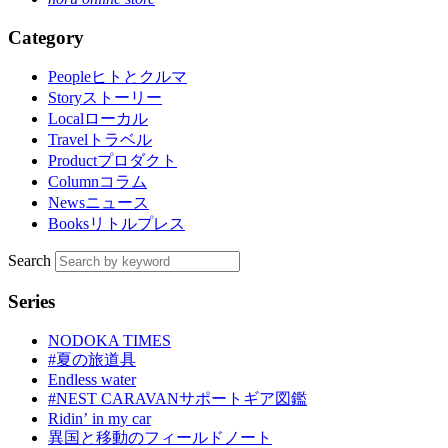
Category
People
ヒトとクルマ
Story
ストーリー
Local
ローカル
Travel
トラベル
Product
プロダクト
Column
コラム
News
ニュース
Books
リトルプレス
Search
Series
NODOKA TIMES
#夏の旅道具
Endless water
#NEST CARAVANサポートギア図鑑
Ridinʼ in my car
異国と移動のフィールドノート