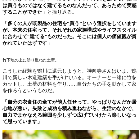
は買うものではなく建てるものなんだって、あらためて実感
することができた」
と振り返る。
「多くの人が既製品の住宅を“買う”という選択をしています
が、本来の住宅って、それぞれの家族構成やライフスタイル
に合わせて“建てる”ものだった。そこには個人の価値観が貫
かれていたはずです」
竹下地の上に塗り重ねた土壁。
こうした経験を鴨川に還元しようと、神向寺さんはいま、鴨
川で新しい木造建築を手がけている。オーナーと一緒に竹を
カットし、土壁の材料を作り……自分たちの手を動かして家
を作ろうというものだ。
「自分の衣食住の全てが他人任せって、やっぱりなんだか居
心地が悪い。失敗と成功を積み重ねながら、生活のなかで、
自力でまかなえる範囲を少しずつ広げていけたら楽しいなっ
て思っています」