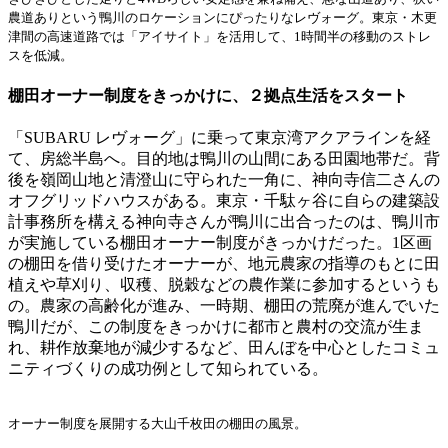
農道ありという鴨川のロケーションにぴったりなレヴォーグ。東京・木更
津間の高速道路では「アイサイト」を活用して、1時間半の移動のストレ
スを低減。
棚田オーナー制度をきっかけに、２拠点生活をスタート
「SUBARU レヴォーグ」に乗って東京湾アクアラインを経
て、房総半島へ。目的地は鴨川の山間にある田園地帯だ。背
後を嶺岡山地と清澄山に守られた一角に、神向寺信二さんの
オフグリッドハウスがある。東京・千駄ヶ谷に自らの建築設
計事務所を構える神向寺さんが鴨川に出合ったのは、鴨川市
が実施している棚田オーナー制度がきっかけだった。1区画
の棚田を借り受けたオーナーが、地元農家の指導のもとに田
植えや草刈り、収穫、脱穀などの農作業に参加するというも
の。農家の高齢化が進み、一時期、棚田の荒廃が進んでいた
鴨川だが、この制度をきっかけに都市と農村の交流が生ま
れ、耕作放棄地が減少するなど、田んぼを中心としたコミュ
ニティづくりの成功例として知られている。
オーナー制度を展開する大山千枚田の棚田の風景。