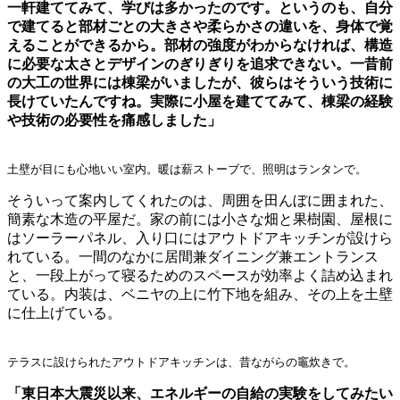
一軒建ててみて、学びは多かったのです。というのも、自分
で建てると部材ごとの大きさや柔らかさの違いを、身体で覚
えることができるから。部材の強度がわからなければ、構造
に必要な太さとデザインのぎりぎりを追求できない。一昔前
の大工の世界には棟梁がいましたが、彼らはそういう技術に
長けていたんですね。実際に小屋を建ててみて、棟梁の経験
や技術の必要性を痛感しました」
土壁が目にも心地いい室内。暖は薪ストーブで、照明はランタンで。
そういって案内してくれたのは、周囲を田んぼに囲まれた、
簡素な木造の平屋だ。家の前には小さな畑と果樹園、屋根に
はソーラーパネル、入り口にはアウトドアキッチンが設けら
れている。一間のなかに居間兼ダイニング兼エントランス
と、一段上がって寝るためのスペースが効率よく詰め込まれ
ている。内装は、ベニヤの上に竹下地を組み、その上を土壁
に仕上げている。
テラスに設けられたアウトドアキッチンは、昔ながらの竈炊きで。
「東日本大震災以来、エネルギーの自給の実験をしてみたい