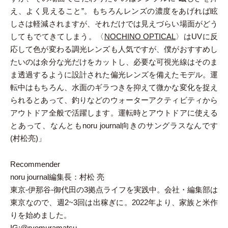
え、よく見えること”。もちろんレンズの濃度をあげれば眩
しさは軽減されますが、それだけでは見えづらい場面がどう
してもでてきてしまう。〈
NOCHINO OPTICAL
〉はUVに反
応して色が変わる調光レンズも人気ですが、僕がおすすめし
たいのは余分な光だけをカットし、必要な可視光線はそのま
ま透過するように設計された偏光レンズを備えたモデル。運
転中はもちろん、水面のギラつきを抑えて微かな変化を捉え
られるとあって、釣りなどのウォーターアクティビティから
アウトドア全般で活躍します。運転時とアウトドアに使える
とあって、なんともnoru journal向きのサングラスなんです
(村松亮)」
Recommender
noru journal編集長：村松 亮
東京-伊那谷-御代田の3拠点ライフを実践中。会社・編集部は
東京なので、週2~3回は出稼ぎに。2022年より、家族と米作
りを始めました。