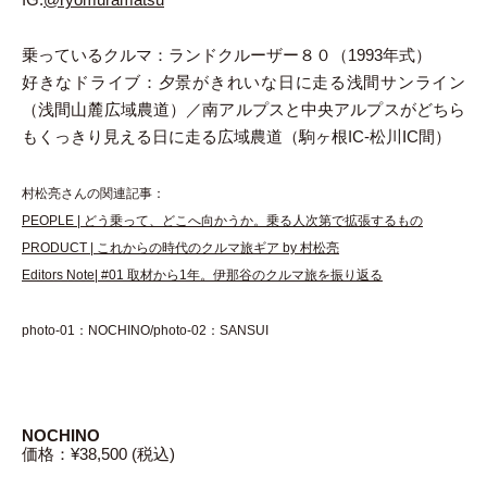
IG:
@ryomuramatsu
乗っているクルマ：
ランドクルーザー８０（1993年式）
好きなドライブ：
夕景がきれいな日に走る浅間サンライン
（浅間山麓広域農道）／南アルプスと中央アルプスがどちら
もくっきり見える日に走る広域農道（駒ヶ根IC-松川IC間）
村松亮さんの関連記事：
PEOPLE | どう乗って、どこへ向かうか。乗る人次第で拡張するもの
PRODUCT | これからの時代のクルマ旅ギア by 村松亮
Editors Note| #01 取材から1年。伊那谷のクルマ旅を振り返る
photo-01：NOCHINO/photo-02：SANSUI
NOCHINO
価格：¥38,500 (税込)