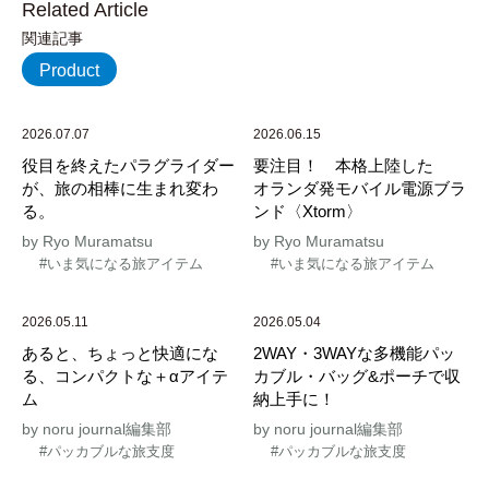
Related Article
関連記事
Product
2026.07.07
2026.06.15
役目を終えたパラグライダー
要注目！ 本格上陸した
が、旅の相棒に生まれ変わ
オランダ発モバイル電源ブラ
る。
ンド〈Xtorm〉
by Ryo Muramatsu
by Ryo Muramatsu
#いま気になる旅アイテム
#いま気になる旅アイテム
2026.05.11
2026.05.04
あると、ちょっと快適にな
2WAY・3WAYな多機能パッ
る、コンパクトな＋αアイテ
カブル・バッグ&ポーチで収
ム
納上手に！
by noru journal編集部
by noru journal編集部
#パッカブルな旅支度
#パッカブルな旅支度