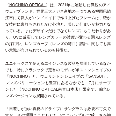
〈
NOCHINO OPTICAL
〉は、2021年に始動した気鋭のアイ
ウェアブランド。世界三大メガネ産地の一つである福岡県鯖
江市にて職人がハンドメイドで作り上げたフレームは、確か
な技術に裏打ちされたかけ心地と、美しい佇まいが魅力とな
っている。またデザインだけでなくレンズにもこだわりがあ
り、UVに反応してレンズカラーの濃度が変わる調光レンズ
の採用や、レンズカーブ（レンズの湾曲）設計に関しても高
い意識が向けられているのも特徴だ。
ユニセックスで使えるエイジレスな製品を展開しているなか
でも、特にクラシックで定番のモデルがボストンシェイプの
「NOCHINO」と、ウェリントンシェイプの「SANSUI」。
レンズバリエーションも豊富にあるなかでも、7月にオープ
ンした〈NOCHINO OPTICAL南青山本店〉限定で、偏光レ
ンズバージョンも展開されている。
「日差しが強い真夏のドライブにサングラスは必要不可欠で
すが、その場面でこだわりたいのはシンプルに“
眩
しさを抑