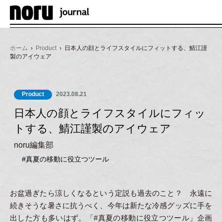
メ
ニ
ュ
ホーム
›
Product
› 日本人の顔とライフスタイルにフィットする、鯖江謹
ー
製のアイウェア
Product
2023.08.21
日本人の顔とライフスタイルにフィッ
トする、鯖江謹製のアイウェア
noru編集部
#真夏の移動に役立つツール
お盆過ぎたら涼しくなるという定説も過去のこと？ 永遠に
続きそうな暑さに抗うべく、今年は新たな冷感グッズに手を
出した方も多いはず。「#真夏の移動に役立つツール」企画