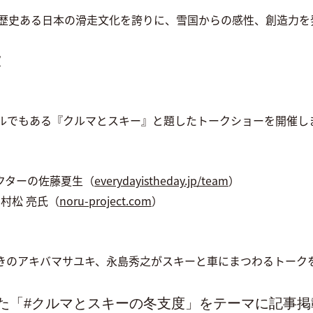
azineは歴史ある日本の滑走文化を誇りに、雪国からの感性、創造
/
ルでもある『クルマとスキー』と題したトークショーを開催し
クターの佐藤夏生（
everydayistheday.jp/team
）
長 村松 亮氏（
noru-project.com
）
、
きのアキバマサユキ、永島秀之がスキーと車にまつわるトーク
た「#クルマとスキーの冬支度」をテーマに記事掲