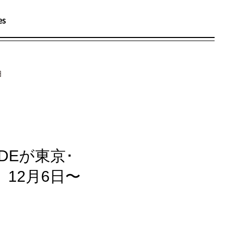
es
メ
ニ
ュ
ー
日
DEが東京･
12月6日〜