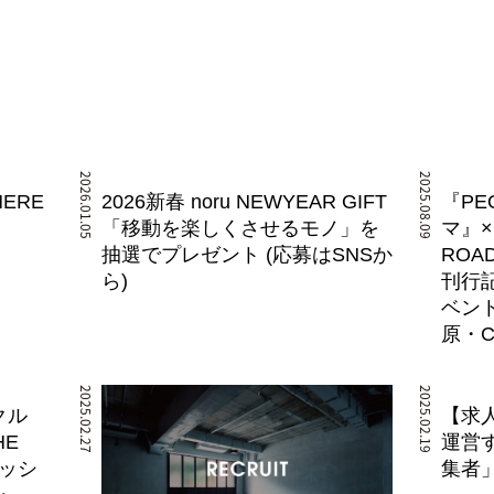
2026.01.05
2025.08.09
HERE
2026新春 noru NEWYEAR GIFT
『PE
「移動を楽しくさせるモノ」を
マ』× 
抽選でプレゼント (応募はSNSか
ROA
ら)
刊行
ベント
原・CI
2025.02.27
2025.02.19
クル
【求人
HE
運営
セッシ
集者