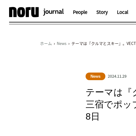
People
Story
Local
ホーム
›
News
› テーマは『クルマとスキー』。VECT
2024.11.29
News
テーマは『ク
三宿でポップ
8日