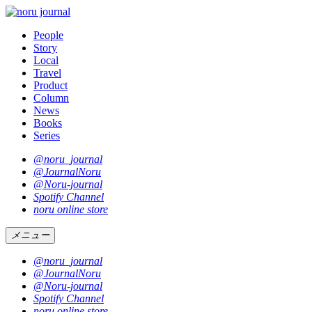
People
Story
Local
Travel
Product
Column
News
Books
Series
@noru_journal
@JournalNoru
@Noru-journal
Spotify Channel
noru online store
メニュー
@noru_journal
@JournalNoru
@Noru-journal
Spotify Channel
noru online store