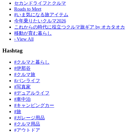
セカンドライフとクルマ
Roads to Meet
#いま気になる旅アイテム
今年乗りたいクルマ2026
これからの時代に役立つクルマ旅ギア by オカタオカ
移動が育む暮らし
› View All
Hashtag
#クルマと暮らし
#伊那谷
#クルマ旅
#バンライフ
#写真家
#デュアルライフ
#車中泊
#キャンピングカー
#旅
#ガレージ用品
#クルマ用品
#アウトドア