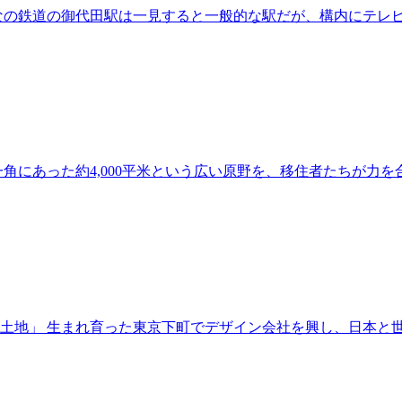
なの鉄道の御代田駅は一見すると一般的な駅だが、構内にテレ
角にあった約4,000平米という広い原野を、移住者たちが力
土地」 生まれ育った東京下町でデザイン会社を興し、日本と