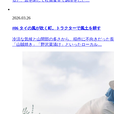
ると、店を閉じて社員食堂で調理をした…
2026.03.26
#06 タイの風が吹く町。トラクターで風土を耕す
冷涼な気候と山間部の多さから、稲作に不向きだった長
「山賊焼き」「野沢菜漬け」といったローカル…