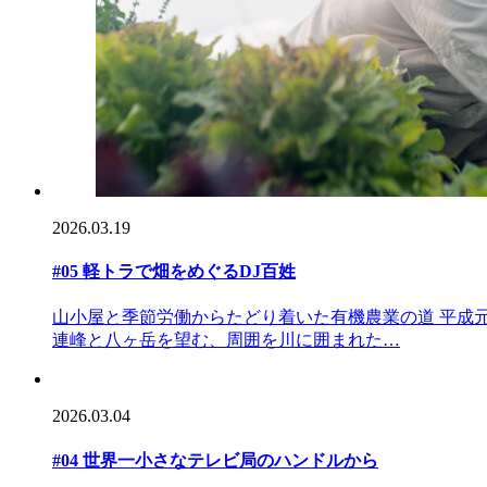
2026.03.19
#05 軽トラで畑をめぐるDJ百姓
山小屋と季節労働からたどり着いた有機農業の道 平成
連峰と八ヶ岳を望む、周囲を川に囲まれた…
2026.03.04
#04 世界一小さなテレビ局のハンドルから