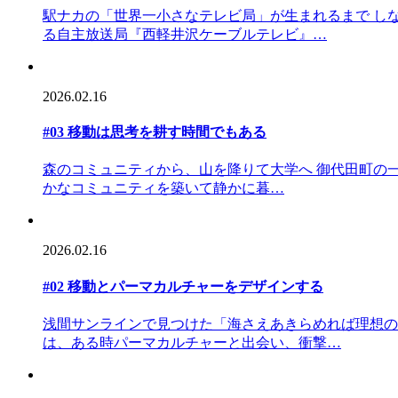
駅ナカの「世界一小さなテレビ局」が生まれるまで し
る自主放送局『西軽井沢ケーブルテレビ』…
2026.02.16
#03 移動は思考を耕す時間でもある
森のコミュニティから、山を降りて大学へ 御代田町の一
かなコミュニティを築いて静かに暮…
2026.02.16
#02 移動とパーマカルチャーをデザインする
浅間サンラインで見つけた「海さえあきらめれば理想の
は、ある時パーマカルチャーと出会い、衝撃…