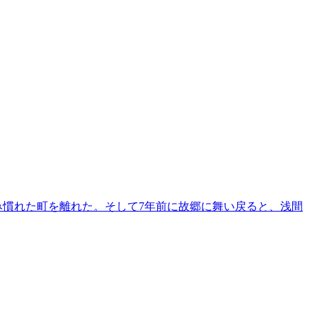
み慣れた町を離れた。そして7年前に故郷に舞い戻ると、浅間