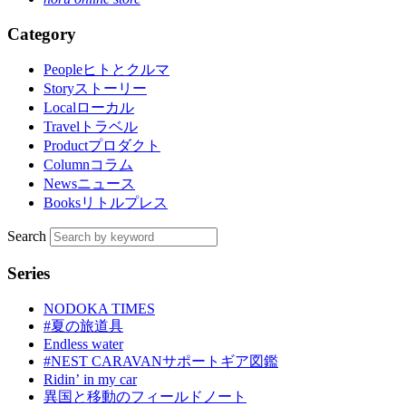
Category
People
ヒトとクルマ
Story
ストーリー
Local
ローカル
Travel
トラベル
Product
プロダクト
Column
コラム
News
ニュース
Books
リトルプレス
Search
Series
NODOKA TIMES
#夏の旅道具
Endless water
#NEST CARAVANサポートギア図鑑
Ridinʼ in my car
異国と移動のフィールドノート