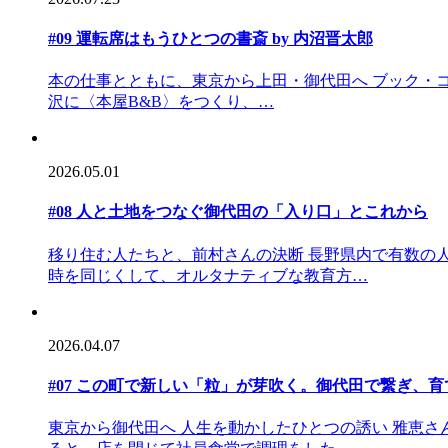
#09 運転席はもうひとつの書斎 by 内沼晋太郎
本の仕事とともに、東京から上田・御代田へ ブック・
沢に〈本屋B&B〉をつくり、…
2026.05.01
#08 人と土地をつなぐ御代田の「入り口」とこれから
移り住む人たちと、前村さんの決断 長野県内で有数の
時を同じくして、オルタナティブな教育方…
2026.04.07
#07 この町で新しい「粒」が芽吹く。御代田で繋ぎ、
東京から御代田へ 人生を動かしたひとつの誘い 雅恵