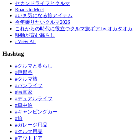
セカンドライフとクルマ
Roads to Meet
#いま気になる旅アイテム
今年乗りたいクルマ2026
これからの時代に役立つクルマ旅ギア by オカタオカ
移動が育む暮らし
› View All
Hashtag
#クルマと暮らし
#伊那谷
#クルマ旅
#バンライフ
#写真家
#デュアルライフ
#車中泊
#キャンピングカー
#旅
#ガレージ用品
#クルマ用品
#アウトドア