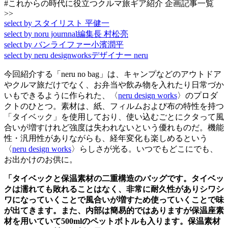
#これからの時代に役立つクルマ旅ギア紹介 企画記事一覧
>>
select by スタイリスト 平健一
select by noru journnal編集長 村松亮
select by バンライファー小濱潤平
select by neru designworksデザイナー neru
今回紹介する「neru no bag」は、キャンプなどのアウトドア
やクルマ旅だけでなく、お弁当や飲み物を入れたり日常づか
いもできるように作られた、〈
neru design works
〉のプロダ
クトのひとつ。素材は、紙、フィルムおよび布の特性を持つ
「タイベック」を使用しており、使い込むごとにクタって風
合いが増すけれど強度は失われないという優れものだ。機能
性・汎用性がありながらも、経年変化も楽しめるという
〈
neru design works
〉らしさが光る。いつでもどこにでも、
お出かけのお供に。
「タイベックと保温素材の二重構造のバッグです。タイベッ
クは濡れても敗れることはなく、非常に耐久性がありシワシ
ワになっていくことで風合いが増すため使っていくことで味
が出てきます。また、内部は簡易的ではありますが保温座素
材を用いていて500mlのペットボトルも入ります。保温素材