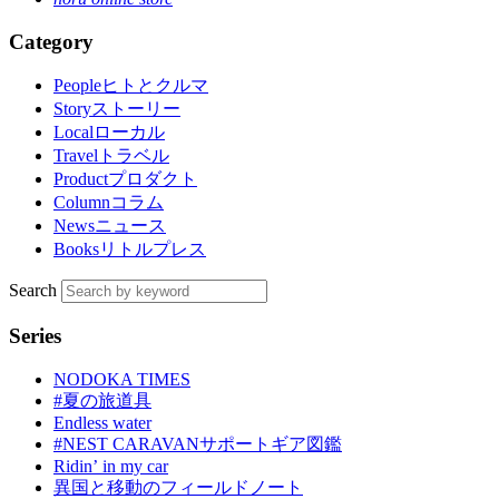
Category
People
ヒトとクルマ
Story
ストーリー
Local
ローカル
Travel
トラベル
Product
プロダクト
Column
コラム
News
ニュース
Books
リトルプレス
Search
Series
NODOKA TIMES
#夏の旅道具
Endless water
#NEST CARAVANサポートギア図鑑
Ridinʼ in my car
異国と移動のフィールドノート