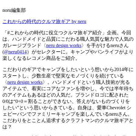
noru編集部
これからの時代のクルマ旅ギア by neru
「#これからの時代に役立つクルマ旅ギア紹介」企画。今回
は、ハンドメイドと品質にこだわる職人気質な魅力で人気の
ガレージブランド〈
neru design works
〉を手がけるneruさん
(
@neru0414
）がセレクターに。キャンプやバンライフがより
楽しくなるレコメン商品をご紹介。
こだわりのギアでキャンプをしたいという想いから2014年に
スタートし、少数生産で堅実なモノづくりを続けている
〈
neru design works
〉。ハンドメイドという職人技術が光る
アイテムで、着実にコアなファンを増やし、今では半年待ち
のアイテムもあるほどの人気だ。ブランドロゴに配された
0/0は“0÷0＝割ることができない、答えがないものづくりを
したい”という思いからきている。自身は、愛車Chevrolet シ
ェビーバンでファミリーキャンプを楽しんでいるneruさん。
こだわりをとことん追求するクラフトマンのクルマ旅ギアと
は？