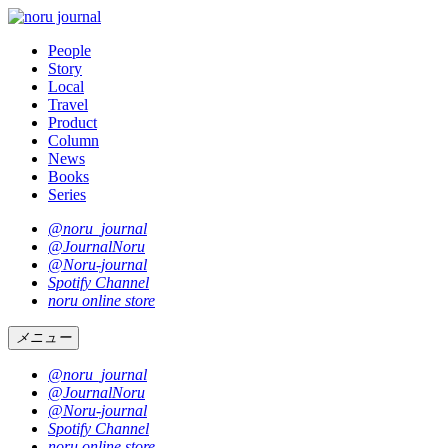
People
Story
Local
Travel
Product
Column
News
Books
Series
@noru_journal
@JournalNoru
@Noru-journal
Spotify Channel
noru online store
メニュー
@noru_journal
@JournalNoru
@Noru-journal
Spotify Channel
noru online store