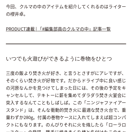
今回、クルマの中のアイテムを紹介してくれるのはライター
の櫻井卓。
PRODUCT連載 | 「#編集部員のクルマの中」記事一覧
いつでも火遊びができるように巻物をひとつ
三度の飯より焚き火が好き、と言うとさすがにアレですが、
そのくらい焚き火が好物です。だからドライブ中に良い感じ
の河原なんかを見つけてしまった日には、その後の予定をキ
ャンセルして、テキトーに薪を集めてダラダラ焚き火宴会に
突入するなんてこともしばしば。この「ニンジャファイアー
スタンド」は、そんな衝動的焚き火に最適な焚き火台で、重
量わずか280g。付属の巻物ケースに入れてしまえば超コンパ
クトにもなります。のんびりそれに火を熾したら「ローラロ
ースター」の登場。勝手に焼きまくり棒と名付けたこのキャ