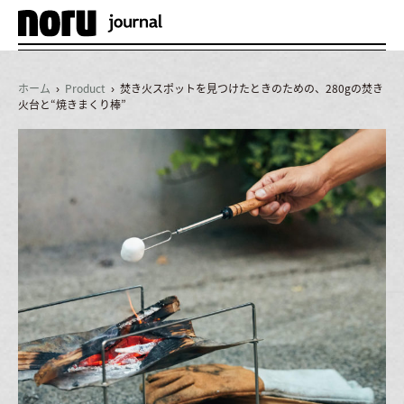
メ
ニ
ュ
ホーム
›
Product
› 焚き火スポットを見つけたときのための、280gの焚き
ー
火台と“焼きまくり棒”