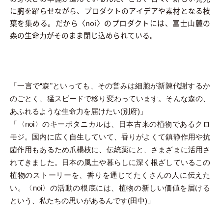
に胸を躍らせながら、プロダクトのアイデアや素材となる枝
葉を集める。だから〈noi〉のプロダクトには、富士山麓の
森の生命力がそのまま閉じ込められている。
「一言で“森”といっても、その営みは細胞が新陳代謝するか
のごとく、猛スピードで移り変わっています。そんな森の、
あふれるような生命力を届けたい(別府)」
「〈noi〉のキーボタニカルは、日本古来の植物であるクロ
モジ。国内に広く自生していて、香りがよくて鎮静作用や抗
菌作用もあるため爪楊枝に、伝統薬にと、さまざまに活用さ
れてきました。日本の風土や暮らしに深く根ざしているこの
植物のストーリーを、香りを通じてたくさんの人に伝えた
い。〈noi〉の活動の根底には、植物の新しい価値を届ける
という、私たちの思いがあるんです(田中)」