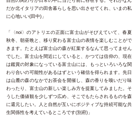
自然の関わりが日常の中に当たり前に存在する。それがなん
だか北イタリアの田舎暮らしを思い出させてくれ、いまの私
に心地いい(田中)」
「〈noi〉のアトリエの正面に富士山がそびえていて、春夏
秋冬、朝昼晩と、移り変わる富士山の表情を楽しむことがで
きます。たとえば富士山の森が紅葉するなんて思ってません
でした。富士山を間近にしていると、かつては信仰の、現在
は鑑賞の対象になっている富士山には、もっといろいろな関
わり合いの可能性があるはずという確信を得られます。先日
は山麓の森のなかでお茶会を開催し、森の香りを嗅いだり味
わったり、富士山の新しい楽しみ方を提案してみました。そ
うした価値観を少しずつ広め、そこでもたらされるものを森
に還元したい。人と自然が互いにポジティブな持続可能な共
生関係性を考えているところです(別府)」