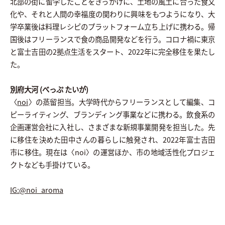
北部の街に留学したことをきっかけに、土地の風土に合った食文
化や、それと人間の幸福度の関わりに興味をもつようになり、大
学卒業後は料理レシピのプラットフォーム立ち上げに携わる。帰
国後はフリーランスで食の商品開発などを行う。コロナ禍に東京
と富士吉田の2拠点生活をスタート、2022年に完全移住を果たし
た。
別府大河 (べっぷ たいが)
〈
noi
〉の蒸留担当。大学時代からフリーランスとして編集、コ
ピーライティング、ブランディング事業などに携わる。飲食系の
企画運営会社に入社し、さまざまな新規事業開発を担当した。先
に移住を決めた田中さんの暮らしに触発され、2022年富士吉田
市に移住。現在は〈noi〉の運営ほか、市の地域活性化プロジェ
クトなども手掛けている。
IG:@noi_aroma