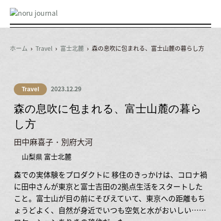
メ
ニ
ュ
ホーム
›
Travel
›
富士北麓
› 森の息吹に包まれる、富士山麓の暮らし方
ー
2023.12.29
Travel
森の息吹に包まれる、富士山麓の暮ら
し方
田中麻喜子・別府大河
山梨県 富士北麓
森での実体験をプロダクトに 移住のきっかけは、コロナ禍
に田中さんが東京と富士吉田の2拠点生活をスタートした
こと。富士山が目の前にそびえていて、東京への距離もち
ょうどよく、自然が身近でいつも空気と水がおいしい……