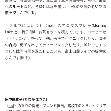
高原に至る県道71号や、北口富士本宮浅間神社から中ノ茶屋
へのルートなど。冬以外は窓を開け、戸外の空気の匂いや温
度を楽しんでいる。
「クルマにはいつも〈noi〉のアロマスプレー“Morning
Lake”と、椅子2脚、お茶セットを積んでいます。コーヒーセ
ットとパンだけ持って、朝から湖でピクニックしたり、収穫
の合間に椅子を出してティーブレイクしたり。屋外でちょっ
とした隙間時間を過ごせることも、富士山麓ライフの醍醐味
なんです(田中)」
田中麻喜子 (たなか まきこ)
〈
noi
〉の香りの開発・ブレンド担当。高校生のとき、イタリア