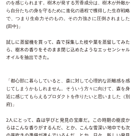
のを感じられます。樹木が発する芳香成分は、樹木が外敵か
ら自分たちの身を守るために進化の過程で獲得した生存戦略
で、つまり生命力そのもの。その力強さに圧倒されました
(田中)」
試しに蒸留機を買って、森で採集した枝や葉を蒸留してみた
ら、樹木の香りをそのまま閉じ込めたようなエッセンシャル
オイルを抽出できた。
「都心部に暮らしていると、森に対して心理的な距離感を感
じてしまうかもしれません。そういう方々に向けて、森を身
近に感じてもらえるプロダクトを作りたいと思いました（別
府)」
2人にとって、森は学びと発見の宝庫だ。この時期の樹皮か
らはこんな香りがするんだ、とか、こんな雪深い地中でも次
の芽吹きの準備が進んでいるんだ、とか、日々、新しい発見