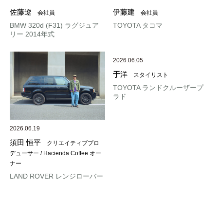
佐藤遼
伊藤建
会社員
会社員
BMW 320d (F31) ラグジュア
TOYOTA タコマ
リー 2014年式
2026.06.05
于
洋
スタイリスト
TOYOTA ランドクルーザープ
ラド
2026.06.19
須田 恒平
クリエイティブプロ
デューサー / Hacienda Coffee オー
ナー
LAND ROVER レンジローバー