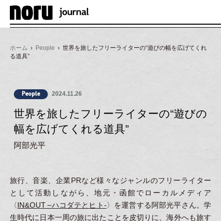
ホーム
›
People
› 世界を旅したフリーライターの“遊びの幅を広げてくれ
る道具”
2024.11.26
People
世界を旅したフリーライターの“遊びの
幅を広げてくれる道具”
阿部光平
旅行、音楽、企業PRなど様々なジャンルのフリーライター
として活動しながら、地元・函館でローカルメディア
〈
IN&OUT –ハコダテとヒト-
〉を運営する阿部光平さん。学
生時代に日本一周の旅に出たことを皮切りに、海外へも旅す