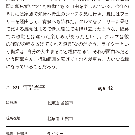
関に頼らずいつでも移動できる自由を楽しんでいる。今年の
５月には家族で知床へ野生のシャチを見に行き、夏にはフェ
リーを経由して、青森へも訪れた。クルマをフェリーに乗せ
て旅する感覚はまるで新大陸にでも降り立ったような、陸路
での移動とは違った楽しみがあったという。クルマは彼
の“遊びの幅を広げてくれる道具”なのだそう。ライターとい
う職業は “自分の人生まるごと糧になる”。それが面白みだと
いう阿部さん。行動範囲を広げてくれる愛車も、大いなる糧
になっていることだろう。
#189
阿部光平
age
42
出身地
北海道 函館市
現所在地
北海道 函館市
職業／肩書き
ライター