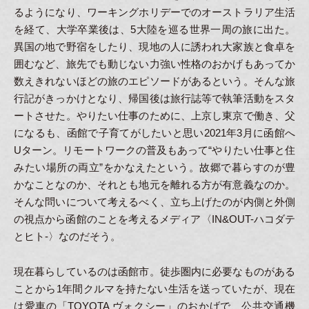
るようになり、ワーキングホリデーでのオーストラリア生活
を経て、大学卒業後は、5大陸を巡る世界一周の旅に出た。
異国の地で野宿をしたり、現地の人に誘われ大家族と食卓を
囲むなど、旅先でも動じない力強い性格のおかげもあってか
数えきれないほどの旅のエピソードがあるという。そんな旅
行記がきっかけとなり、帰国後は旅行誌等で執筆活動をスタ
ートさせた。やりたい仕事のために、上京し東京で働き、父
になるも、函館で子育てがしたいと思い2021年3月に函館へ
Uターン。リモートワークの普及もあって“やりたい仕事と住
みたい場所の両立”をかなえたという。故郷で暮らすのが豊
かなことなのか、それとも地元を離れる方が有意義なのか。
そんな問いについて考えるべく、立ち上げたのが内側と外側
の視点から函館のことを考えるメディア〈IN&OUT-ハコダテ
とヒト-〉なのだそう。
現在暮らしているのは函館市。徒歩圏内に必要なものがある
ことから1年間クルマを持たない生活を送っていたが、現在
は愛車の「TOYOTA ヴォクシー」のおかげで、公共交通機