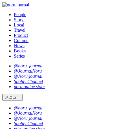
People
Story
Local
Travel
Product
Column
News
Books
Series
@noru_journal
@JournalNoru
@Noru-journal
Spotify Channel
noru online store
メニュー
@noru_journal
@JournalNoru
@Noru-journal
Spotify Channel
noru online store