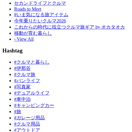
セカンドライフとクルマ
Roads to Meet
#いま気になる旅アイテム
今年乗りたいクルマ2026
これからの時代に役立つクルマ旅ギア by オカタオカ
移動が育む暮らし
› View All
Hashtag
#クルマと暮らし
#伊那谷
#クルマ旅
#バンライフ
#写真家
#デュアルライフ
#車中泊
#キャンピングカー
#旅
#ガレージ用品
#クルマ用品
#アウトドア