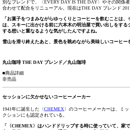
別なブレンドで、〈EVERY DAY IS THE DAY〉や
合わせて配合をリニューアル。現在はTHE DAY ブレンド 2
「お菓子をつまみながらゆっくりとコーヒーを飲むことは、
は、スキーに出かける前に六本木の明治屋で買い出しをする
する想いと重なるような気がしたんですよね。
雪山を滑り終えたあと、景色を眺めながら美味しいコーヒー
丸山珈琲 THE DAY ブレンド／丸山珈琲
■商品詳細
非売品
セッションに欠かせないコーヒーメーカー
1941年に誕生した〈
CHEMEX
〉のコーヒーメーカーは、ミッ
クションにも認定されている。
「〈CHEMEX〉はハンドドリップする時に使っていて、家