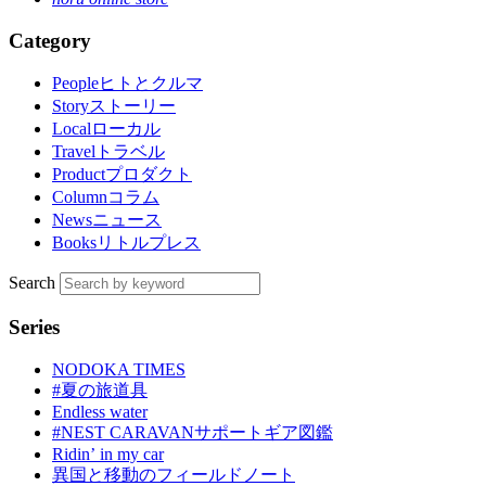
Category
People
ヒトとクルマ
Story
ストーリー
Local
ローカル
Travel
トラベル
Product
プロダクト
Column
コラム
News
ニュース
Books
リトルプレス
Search
Series
NODOKA TIMES
#夏の旅道具
Endless water
#NEST CARAVANサポートギア図鑑
Ridinʼ in my car
異国と移動のフィールドノート