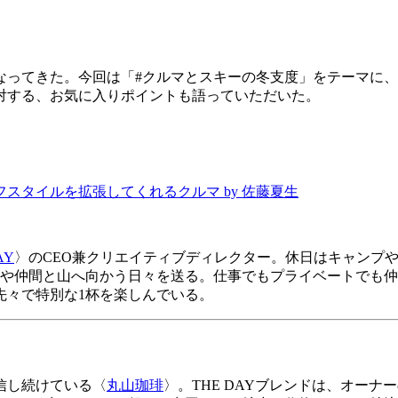
なってきた。今回は「#クルマとスキーの冬支度」をテーマに
対する、お気に入りポイントも語っていただいた。
ライフスタイルを拡張してくれるクルマ by 佐藤夏生
AY
〉のCEO兼クリエイティブディレクター。休日はキャンプや
族や仲間と山へ向かう日々を送る。仕事でもプライベートでも
先々で特別な1杯を楽しんでいる。
信し続けている〈
丸山珈琲
〉。THE DAYブレンドは、オー