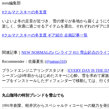
noru編集部
#クルマとスキーの冬支度
いよいよ冬の足音が近づき、雪の便りが各地から届くように
楽しく、快適に過ごせるアイテムを選出。それぞれのギアに
#クルマとスキーの冬支度 ギア紹介 企画記事一覧
関連記事｜
NEW NORMALのバンライフ #11 雪山起点の
Recommender：佐藤夏生 (
@natsuo310
)
ブランドエンジニアリングスタジオ〈
EVERY DAY IS THE D
シーズンは6年前からはじめたスキーに心酔。雪を求めて家
ーブをインストールしたディフェンダーで移動しては、行く
丸山
珈琲
の特別ブレンドを雪山でも
1991年創業、軽井沢からスペシャルティコーヒーの魅力を発