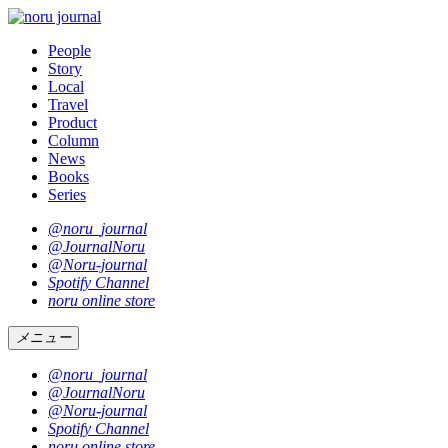
People
Story
Local
Travel
Product
Column
News
Books
Series
@noru_journal
@JournalNoru
@Noru-journal
Spotify Channel
noru online store
メニュー
@noru_journal
@JournalNoru
@Noru-journal
Spotify Channel
noru online store