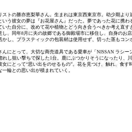
リストの勝亦恵梨華さん。生まれは東京西東京市。幼少期より
という彼女の夢は『お花屋さん』だった。夢であった花に携わ
ていた自分に、改めて花や植物とどう向き合うべきか考え直す
意し、同年8月に夫の故郷である御殿場市に移住し、自身のお
活かし、プラスティックの包装材は使用せず、切った茎もコン
にとって、大切な商売道具である愛車が「NISSAN ラシー
目惚れし狙い撃ちで探した1台。鹿にぶつかりそうになったり、
彼女にとって“思い出をのせるもの”。花を見つけ、触れ、食す
な一輪との思い出が積まれていく。