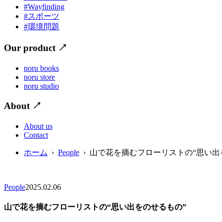
#Wayfinding
#スポーツ
#環境問題
Our product
↗
noru books
noru store
noru studio
About
↗
About us
Contact
ホーム
›
People
› 山で花を摘むフローリストの“思い出
People
2025.02.06
山で花を摘むフローリストの“思い出をのせるもの”