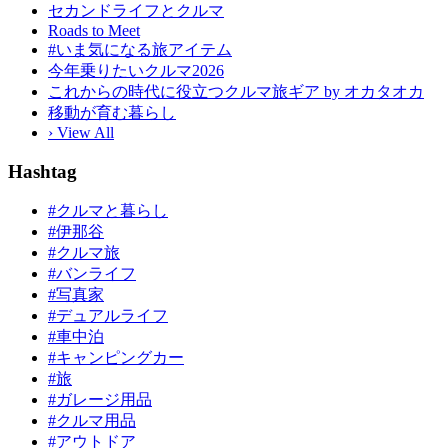
セカンドライフとクルマ
Roads to Meet
#いま気になる旅アイテム
今年乗りたいクルマ2026
これからの時代に役立つクルマ旅ギア by オカタオカ
移動が育む暮らし
› View All
Hashtag
#クルマと暮らし
#伊那谷
#クルマ旅
#バンライフ
#写真家
#デュアルライフ
#車中泊
#キャンピングカー
#旅
#ガレージ用品
#クルマ用品
#アウトドア