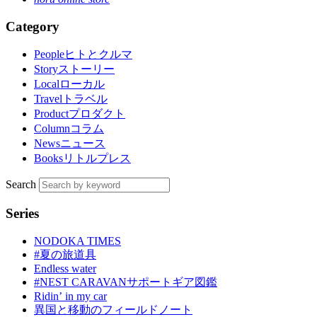
Category
People
ヒトとクルマ
Story
ストーリー
Local
ローカル
Travel
トラベル
Product
プロダクト
Column
コラム
News
ニュース
Books
リトルプレス
Search
Series
NODOKA TIMES
#夏の旅道具
Endless water
#NEST CARAVANサポートギア図鑑
Ridinʼ in my car
異国と移動のフィールドノート