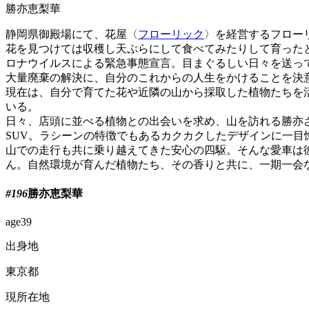
勝亦恵梨華
静岡県御殿場にて、花屋〈
フローリック
〉を経営するフロー
花を見つけては収穫し天ぷらにして食べてみたりして育った
ロナウイルスによる緊急事態宣言。目まぐるしい日々を送っ
大量廃棄の解決に、自分のこれからの人生をかけることを決
現在は、自分で育てた花や近隣の山から採取した植物たちを
いる。
日々、店頭に並べる植物との出会いを求め、山を訪れる勝亦さん
SUV。ラシーンの特徴でもあるカクカクしたデザインに一
山での走行も共に乗り越えてきた安心の四駆。そんな愛車は
ん。自然環境が育んだ植物たち、その香りと共に、一期一会
#196
勝亦恵梨華
age
39
出身地
東京都
現所在地