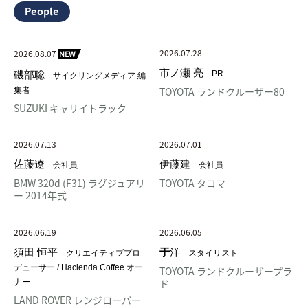
People
2026.07.28
2026.08.07
NEW
市ノ瀬 亮
磯部聡
PR
サイクリングメディア 編
TOYOTA ランドクルーザー80
集者
SUZUKI キャリイトラック
2026.07.13
2026.07.01
佐藤遼
伊藤建
会社員
会社員
BMW 320d (F31) ラグジュアリ
TOYOTA タコマ
ー 2014年式
2026.06.19
2026.06.05
須田 恒平
于
洋
クリエイティブプロ
スタイリスト
デューサー / Hacienda Coffee オー
TOYOTA ランドクルーザープラ
ド
ナー
LAND ROVER レンジローバー