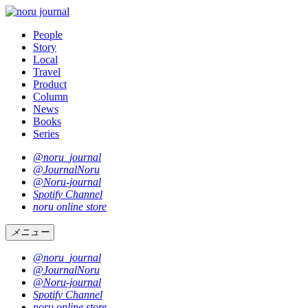
People
Story
Local
Travel
Product
Column
News
Books
Series
@noru_journal
@JournalNoru
@Noru-journal
Spotify Channel
noru online store
メニュー
@noru_journal
@JournalNoru
@Noru-journal
Spotify Channel
noru online store