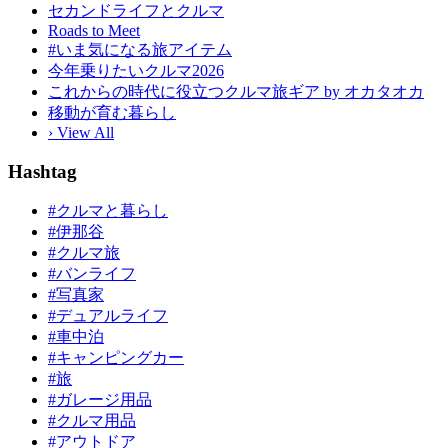
セカンドライフとクルマ
Roads to Meet
#いま気になる旅アイテム
今年乗りたいクルマ2026
これからの時代に役立つクルマ旅ギア by オカタオカ
移動が育む暮らし
› View All
Hashtag
#クルマと暮らし
#伊那谷
#クルマ旅
#バンライフ
#写真家
#デュアルライフ
#車中泊
#キャンピングカー
#旅
#ガレージ用品
#クルマ用品
#アウトドア