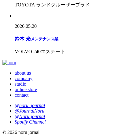
TOYOTA ランドクルーザープラド
2026.05.20
鈴木 光
メンテナンス業
VOLVO 240エステート
about us
company
studio
online store
contact
@noru_journal
@JournalNoru
@Noru-journal
Spotify Channel
© 2026 noru jornal