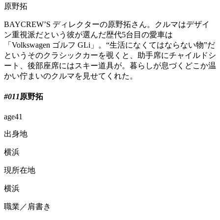
原野拓
BAYCREW’S ディレクターの原野拓さん。クルマはデザイ
ン重視派だという彼が選んだ歴代5台目の愛車は
「Volkswagen ゴルフ GLi」。“生活になくてはならない物”だ
というそのクラシックカーを覗くと、助手席にチャイルドシ
ート、後部座席にはスキー道具が。暮らしが息づくどこか温
かい佇まいのクルマを見せてくれた。
#011
原野拓
age
41
出身地
横浜
現所在地
横浜
職業／肩書き