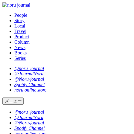
People
Story
Local
Travel
Product
Column
News
Books
Series
@noru_journal
@JournalNoru
@Noru-journal
Spotify Channel
noru online store
メニュー
@noru_journal
@JournalNoru
@Noru-journal
Spotify Channel
noru online store