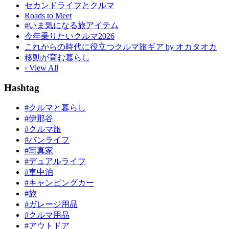
セカンドライフとクルマ
Roads to Meet
#いま気になる旅アイテム
今年乗りたいクルマ2026
これからの時代に役立つクルマ旅ギア by オカタオカ
移動が育む暮らし
› View All
Hashtag
#クルマと暮らし
#伊那谷
#クルマ旅
#バンライフ
#写真家
#デュアルライフ
#車中泊
#キャンピングカー
#旅
#ガレージ用品
#クルマ用品
#アウトドア