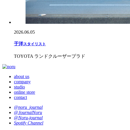
2026.06.05
于
洋
スタイリスト
TOYOTA ランドクルーザープラド
about us
company
studio
online store
contact
@noru_journal
@JournalNoru
@Noru-journal
Spotify Channel