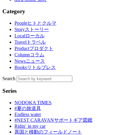
Category
People
ヒトとクルマ
Story
ストーリー
Local
ローカル
Travel
トラベル
Product
プロダクト
Column
コラム
News
ニュース
Books
リトルプレス
Search
Series
NODOKA TIMES
#夏の旅道具
Endless water
#NEST CARAVANサポートギア図鑑
Ridinʼ in my car
異国と移動のフィールドノート