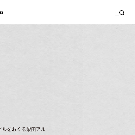
es
メ
ニ
ュ
ー
イルをおくる柴田アル