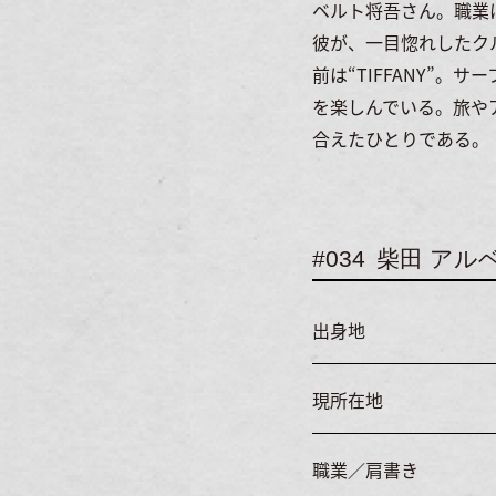
ベルト将吾さん。職業
彼が、一目惚れしたクル
前は“TIFFANY”
を楽しんでいる。旅や
合えたひとりである。
#034
柴田 アル
出身地
現所在地
職業／肩書き