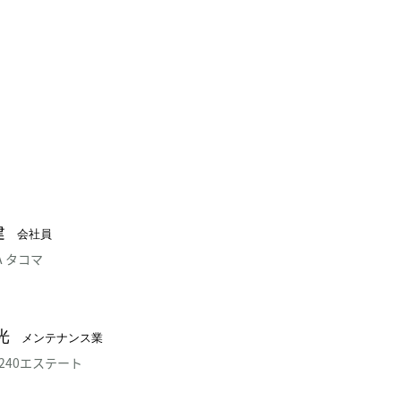
建
会社員
A タコマ
光
メンテナンス業
O 240エステート