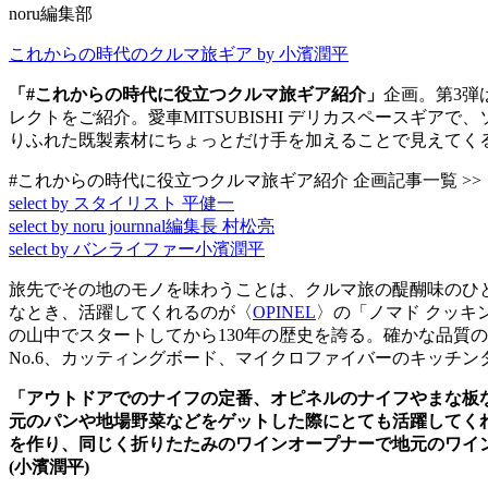
noru編集部
これからの時代のクルマ旅ギア by 小濱潤平
「#これからの時代に役立つクルマ旅ギア紹介」
企画。第3弾
レクトをご紹介。愛車MITSUBISHI デリカスペースギ
りふれた既製素材にちょっとだけ手を加えることで見えてく
#これからの時代に役立つクルマ旅ギア紹介 企画記事一覧 >>
select by スタイリスト 平健一
select by noru journnal編集長 村松亮
select by バンライファー小濱潤平
旅先でその地のモノを味わうことは、クルマ旅の醍醐味のひ
なとき、活躍してくれるのが〈
OPINEL
〉の「ノマド クッキ
の山中でスタートしてから130年の歴史を誇る。確かな品質の
No.6、カッティングボード、マイクロファイバーのキッチ
「アウトドアでのナイフの定番、オピネルのナイフやまな板
元のパンや地場野菜などをゲットした際にとても活躍してく
を作り、同じく折りたたみのワインオープナーで地元のワイ
(小
濱
潤平)