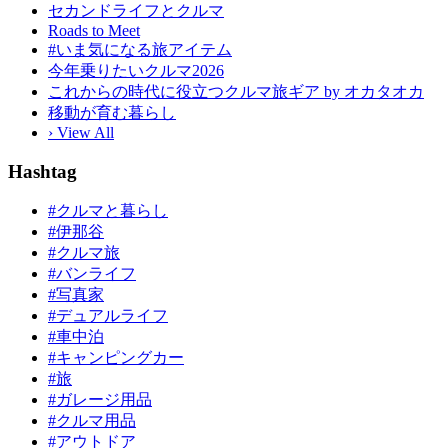
セカンドライフとクルマ
Roads to Meet
#いま気になる旅アイテム
今年乗りたいクルマ2026
これからの時代に役立つクルマ旅ギア by オカタオカ
移動が育む暮らし
› View All
Hashtag
#クルマと暮らし
#伊那谷
#クルマ旅
#バンライフ
#写真家
#デュアルライフ
#車中泊
#キャンピングカー
#旅
#ガレージ用品
#クルマ用品
#アウトドア