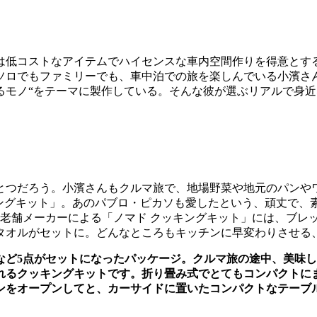
は低コストなアイテムでハイセンスな車内空間作りを得意とす
アで、ソロでもファミリーでも、車中泊での旅を楽しんでいる小濱
るモノ“をテーマに製作している。そんな彼が選ぶリアルで身
とつだろう。小濱さんもクルマ旅で、地場野菜や地元のパンや
ングキット」。あのパブロ・ピカソも愛したという、頑丈で、素
老舗メーカーによる「ノマド クッキングキット」には、ブレッドナ
ンタオルがセットに。どんなところもキッチンに早変わりさせる
など5点がセットになったパッケージ。クルマ旅の途中、美味
れるクッキングキットです。折り畳み式でとてもコンパクトに
ンをオープンしてと、カーサイドに置いたコンパクトなテーブ