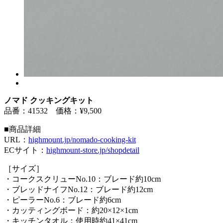
ノマド クッキングキット
品番：41532 価格：¥9,500
■商品詳細
URL：
highmount.jp/nomado-cooking-kit
ECサイト：
highmount-store.jp/shopdetail
［サイズ］
・コークスクリューNo.10：ブレード約10cm
・ブレッドナイフNo.12：ブレード約12cm
・ピーラーNo.6：ブレード約6cm
・カッティングボード：約20×12×1cm
・キッチンタオル：使用時約41×41cm