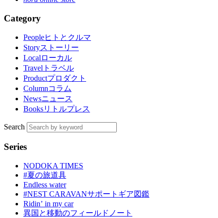
Category
People
ヒトとクルマ
Story
ストーリー
Local
ローカル
Travel
トラベル
Product
プロダクト
Column
コラム
News
ニュース
Books
リトルプレス
Search
Series
NODOKA TIMES
#夏の旅道具
Endless water
#NEST CARAVANサポートギア図鑑
Ridinʼ in my car
異国と移動のフィールドノート