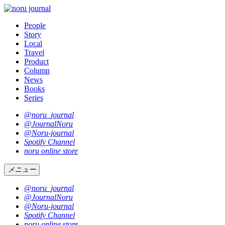
People
Story
Local
Travel
Product
Column
News
Books
Series
@noru_journal
@JournalNoru
@Noru-journal
Spotify Channel
noru online store
メニュー
@noru_journal
@JournalNoru
@Noru-journal
Spotify Channel
noru online store