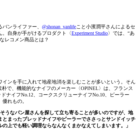
るバンライファー、
@shonan_vanlife
こと小濱潤平さんによるセ
さん。自身が手がけるプロダクト〈
Experiment Studio
〉では、“あ
近なレコメン商品とは？
ワインを手に入れて地産地消を楽しむことが多いという。そん
朴で、機能的なナイフのメーカー〈OPINEL〉は、フランス
イフNo.12、コークスクリューナイフNo.10、ピーラー
、優れもの。
しそうなパン屋さんを探して立ち寄ることが多いのですが、地
まとまったブレッドナイフやピーラーでささっとサンドイッチ
ルの上でも軽い調理ならなんなくまかなえてしまいます。」