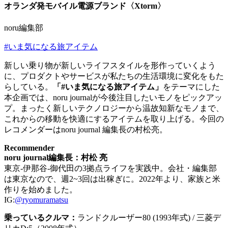
オランダ発モバイル電源ブランド〈Xtorm〉
noru編集部
#いま気になる旅アイテム
新しい乗り物が新しいライフスタイルを形作っていくよう
に、プロダクトやサービスが私たちの生活環境に変化をもた
らしている。
「#いま気になる旅アイテム」
をテーマにした
本企画では、noru journalが今後注目したいモノをピックアッ
プ。まったく新しいテクノロジーから温故知新なモノまで、
これからの移動を快適にするアイテムを取り上げる。今回の
レコメンダーはnoru journal 編集長の村松亮。
Recommender
noru journal編集長：村松 亮
東京-伊那谷-御代田の3拠点ライフを実践中。会社・編集部
は東京なので、週2~3回は出稼ぎに。2022年より、家族と米
作りを始めました。
IG:
@ryomuramatsu
乗っているクルマ：
ランドクルーザー80 (1993年式) / 三菱デ