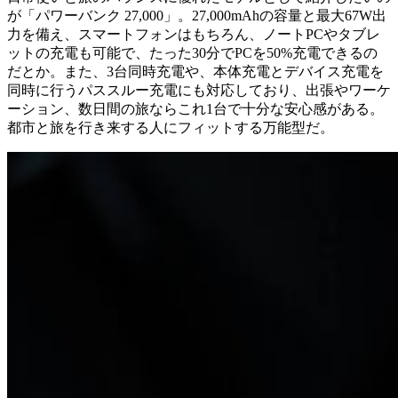
が「パワーバンク 27,000」。27,000mAhの容量と最大67W出
力を備え、スマートフォンはもちろん、ノートPCやタブレ
ットの充電も可能で、たった30分でPCを50%充電できるの
だとか。また、3台同時充電や、本体充電とデバイス充電を
同時に行うパススルー充電にも対応しており、出張やワーケ
ーション、数日間の旅ならこれ1台で十分な安心感がある。
都市と旅を行き来する人にフィットする万能型だ。