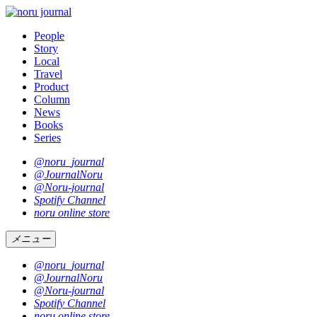
People
Story
Local
Travel
Product
Column
News
Books
Series
@noru_journal
@JournalNoru
@Noru-journal
Spotify Channel
noru online store
メニュー
@noru_journal
@JournalNoru
@Noru-journal
Spotify Channel
noru online store