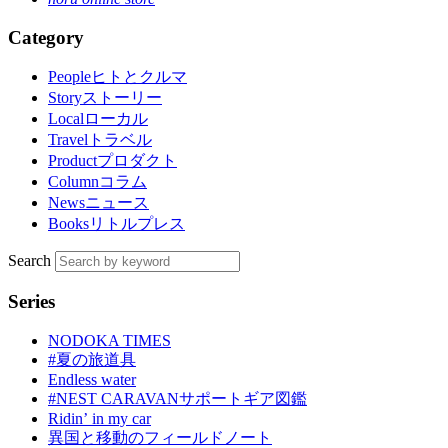
Category
People
ヒトとクルマ
Story
ストーリー
Local
ローカル
Travel
トラベル
Product
プロダクト
Column
コラム
News
ニュース
Books
リトルプレス
Search
Series
NODOKA TIMES
#夏の旅道具
Endless water
#NEST CARAVANサポートギア図鑑
Ridinʼ in my car
異国と移動のフィールドノート