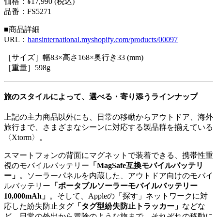
価格：¥17,990 (税込)
品番：FS5271
■商品詳細
URL：
hansinternational.myshopify.com/products/00097
［サイズ］幅83×高さ168×奥行き33 (mm)
［重量］598g
旅のスタイルによって、選べる・寄り添うラインナップ
上記の主力商品以外にも、日常の移動からアウトドア、海外
旅行まで、さまざまなシーンに対応する製品群を揃えている
〈Xtorm〉。
スマートフォンの背面にマグネットで装着できる、携帯性重
視のモバイルバッテリー
「MagSafe互換モバイルバッテリ
ー」
。ソーラーパネルを内蔵した、アウトドア向けのモバイ
ルバッテリー
「ポータブルソーラーモバイルバッテリー
10,000mAh」
。そして、Appleの「探す」ネットワークに対
応した紛失防止タグ
「タグ型紛失防止トラッカー」
などな
ど。日常の外出から冒険のような旅まで。それぞれの移動に