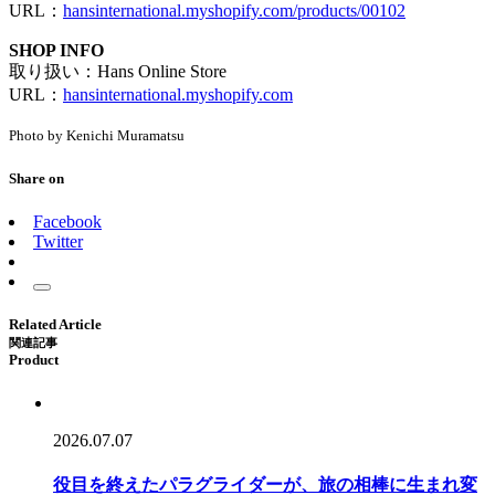
URL：
hansinternational.myshopify.com/products/00102
SHOP INFO
取り扱い：Hans Online Store
URL：
hansinternational.myshopify.com
Photo by Kenichi Muramatsu
Share on
Facebook
Twitter
Related Article
関連記事
Product
2026.07.07
役目を終えたパラグライダーが、旅の相棒に生まれ変