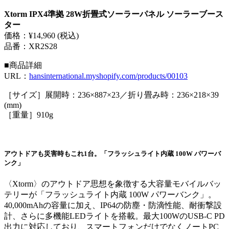
Xtorm IPX4準拠 28W折畳式ソーラーパネル ソーラーブース
ター
価格：¥14,960 (税込)
品番：XR2S28
■商品詳細
URL：
hansinternational.myshopify.com/products/00103
［サイズ］展開時：236×887×23／折り畳み時：236×218×39
(mm)
［重量］910g
アウトドアも災害時もこれ1台。「フラッシュライト内蔵 100W パワーバ
ンク」
〈Xtorm〉のアウトドア思想を象徴する大容量モバイルバッ
テリーが「フラッシュライト内蔵 100W パワーバンク」。
40,000mAhの容量に加え、IP64の防塵・防滴性能、耐衝撃設
計、さらに多機能LEDライトを搭載。最大100WのUSB-C PD
出力に対応しており、スマートフォンだけでなくノートPC