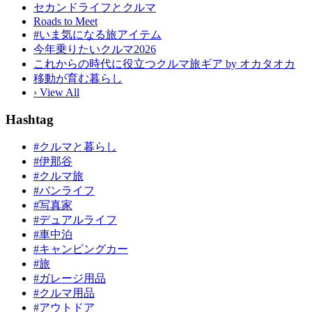
セカンドライフとクルマ
Roads to Meet
#いま気になる旅アイテム
今年乗りたいクルマ2026
これからの時代に役立つクルマ旅ギア by オカタオカ
移動が育む暮らし
› View All
Hashtag
#クルマと暮らし
#伊那谷
#クルマ旅
#バンライフ
#写真家
#デュアルライフ
#車中泊
#キャンピングカー
#旅
#ガレージ用品
#クルマ用品
#アウトドア