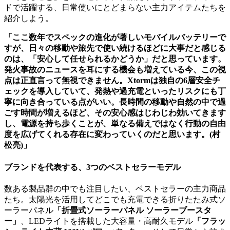
ドで活躍する、日常使いにとどまらない主力アイテムたちを
紹介しよう。
「ここ数年でスペックの進化が著しいモバイルバッテリーで
すが、日々の移動や旅先で使い続けるほどに大事だと感じる
のは、「安心して任せられるかどうか」だと思っています。
発火事故のニュースを耳にする機会も増えている今、この視
点は正直言って無視できません。Xtormは独自の6層安全チ
ェックを導入していて、発熱や過充電といったリスクにも丁
寧に向き合っている点がいい。長時間の移動や自然の中で過
ごす時間が増えるほど、その安心感はじわじわ効いてきます
し、電源を持ち歩くことが、単なる備えではなく行動の自由
度を広げてくれる存在に変わっていくのだと思います。(村
松亮)」
ブランドを代表する、3つのベストセラーモデル
数ある製品群の中でも注目したい、ベストセラーの主力商品
たち。太陽光を活用してどこでも充電できる折りたたみ式ソ
ーラーパネル
「折畳式ソーラーパネル ソーラーブースタ
ー」
、LEDライトを搭載した大容量・高耐久モデル
「フラッ