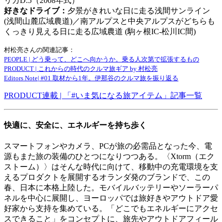
リカD:5（2008年式）
好きなドライブ：
夕景がきれいな日に走る浅間サンライン
(浅間山麓広域農道)／南アルプスと中央アルプスがどちらも
くっきり見える日に走る広域農道 (駒ヶ根IC-松川IC間)
村松亮さんの関連記事：
PEOPLE | どう乗って、どこへ向かうか。乗る人次第で拡張するもの
PRODUCT | これからの時代のクルマ旅ギア by 村松亮
Editors Note| #01 取材から1年。伊那谷のクルマ旅を振り返る
PRODUCT連載 | 「#いま気になる旅アイテム」記事一覧
快適に、安全に、エネルギーを持ち歩く
スマートフォンやカメラ、PCが旅の必需品となった今、電
源もまた旅の装備のひとつになりつつある。〈Xtorm（エク
ストーム）〉はそんな時代に向けて、移動中の充電環境を支
えるプロダクトを展開するオランダ発のブランドで、この
春、日本に本格上陸した。モバイルバッテリーやソーラーパ
ネルを中心に展開し、ヨーロッパでは旅好きやアウトドア愛
好家から支持を集めている。「どこでもエネルギーにアクセ
スできること」をコンセプトに、旅先やアウトドアフィール