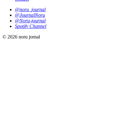
@noru_journal
@JournalNoru
@Noru-journal
Spotify Channel
© 2026 noru jornal