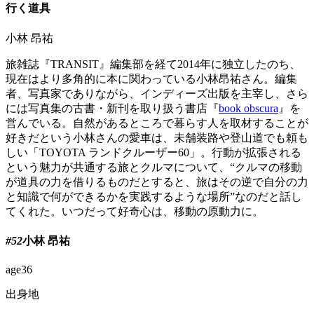
行く道具
小林 昂祐
旅雑誌『TRANSIT』編集部を経て2014年に独立したのち、
現在はより多角的に本に関わっている小林昂祐さん。編集
者、写真家でありながら、インディーズ出版を主宰し、さら
には写真集の古書・新刊を取り扱う書店『
book obscura
』を
営んでいる。自然があるところで暮らす人を取材することが
好きだという小林さんの愛車は、未舗装路や登山道でも頼も
しい「TOYOTA ランドクルーザー60」。行動が拡張される
という魅力が共通する旅とクルマについて、“クルマの移動
が道具の力を借りるものだとすると、旅はその逆で自分の力
と知識で何ができるかを実践するような場所”なのだと話し
てくれた。いつだって好奇心は、移動の原動力に。
#52
小林 昂祐
age
36
出身地