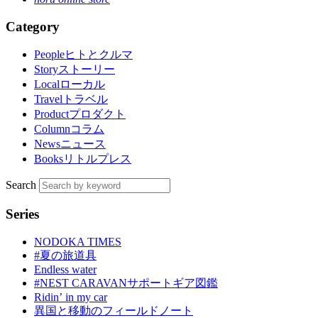
Category
People
ヒトとクルマ
Story
ストーリー
Local
ローカル
Travel
トラベル
Product
プロダクト
Column
コラム
News
ニュース
Books
リトルプレス
Search
Series
NODOKA TIMES
#夏の旅道具
Endless water
#NEST CARAVANサポートギア図鑑
Ridinʼ in my car
異国と移動のフィールドノート