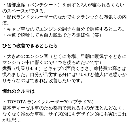
・後部座席（ベンチシート）を倒すと2人が寝られるくらい
のスペースができる。
・歴代ランドクルーザーのなかでもクラシックな布張りの内
装。
・キャブ車なのでエンジンの調子を自分で調整するところ。
・林道で脱輪しても自力脱出できる走破性（笑）
ひとつ改善できるとしたら
・大きめのエンジン音（とくに冬場、早朝に暖気するときに
マンション中に響くのでいつも後ろめたいです）
燃費（街乗り4.5L）とキャブの面倒くささ、維持費の高さは
慣れました。自分が苦労する分にはいいけど他人に迷惑かか
りそうなのはできれば改善したいです。
憧れのクルマは
・TOYOTA ランドクルーザー70（プラド78）
基本ディーゼル車のため都内で乗れるものがほとんどなく、
なくなく諦めた車種。サイズ的にもデザイン的にも実はこれ
が理想…