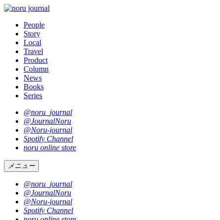
People
Story
Local
Travel
Product
Column
News
Books
Series
@noru_journal
@JournalNoru
@Noru-journal
Spotify Channel
noru online store
メニュー
@noru_journal
@JournalNoru
@Noru-journal
Spotify Channel
noru online store