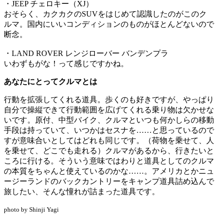
・JEEP チェロキー（XJ）
おそらく、カクカクのSUVをはじめて認識したのがこのク
ルマ。国内にいいコンディションのものがほとんどないので
断念。
・LAND ROVER レンジローバー バンデンプラ
いわずもがな！って感じですかね。
あなたにとってクルマとは
行動を拡張してくれる道具。歩くのも好きですが、やっぱり
自分で操縦できて行動範囲を広げてくれる乗り物は欠かせな
いです。原付、中型バイク、クルマといつも何かしらの移動
手段は持っていて、いつかはセスナを……と思っているので
すが意味合いとしてはどれも同じです。（荷物を乗せて、人
を乗せて、どこでも走れる）クルマがあるから、行きたいと
ころに行ける。そういう意味ではわりと道具としてのクルマ
の本質をちゃんと使えているのかな……。アメリカとかニュ
ージーランドのバックカントリーをキャンプ道具詰め込んで
旅したい、そんな憧れが詰まった道具です。
photo by Shinji Yagi