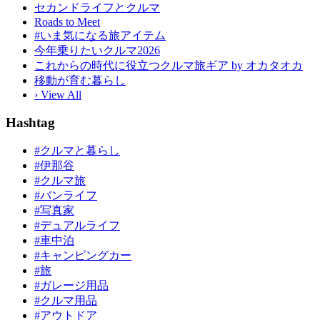
セカンドライフとクルマ
Roads to Meet
#いま気になる旅アイテム
今年乗りたいクルマ2026
これからの時代に役立つクルマ旅ギア by オカタオカ
移動が育む暮らし
› View All
Hashtag
#クルマと暮らし
#伊那谷
#クルマ旅
#バンライフ
#写真家
#デュアルライフ
#車中泊
#キャンピングカー
#旅
#ガレージ用品
#クルマ用品
#アウトドア