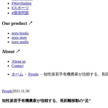
#Wayfinding
#スポーツ
#環境問題
Our product
↗
noru books
noru store
noru studio
About
↗
About us
Contact
ホーム
›
People
› 知性派若手有機農家が信頼する、長距
People
2021.11.30
知性派若手有機農家が信頼する、長距離移動の“足”