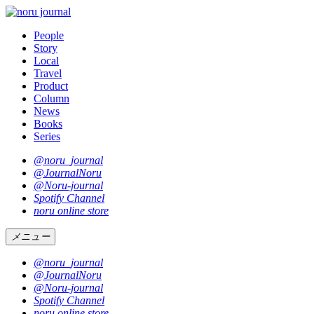
People
Story
Local
Travel
Product
Column
News
Books
Series
@noru_journal
@JournalNoru
@Noru-journal
Spotify Channel
noru online store
メニュー
@noru_journal
@JournalNoru
@Noru-journal
Spotify Channel
noru online store