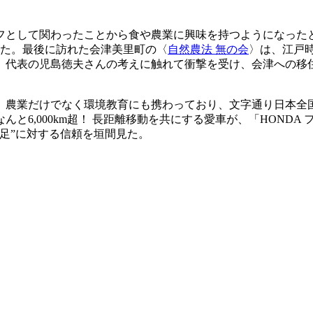
フとして関わったことから食や農業に興味を持つようになった
った。最後に訪れた会津美里町の〈
自然農法 無の会
〉は、江戸
、代表の児島徳夫さんの考えに触れて衝撃を受け、会津への移住
。農業だけでなく環境教育にも携わっており、文字通り日本全
と6,000km超！ 長距離移動を共にする愛車が、「HOND
足”に対する信頼を垣間見た。