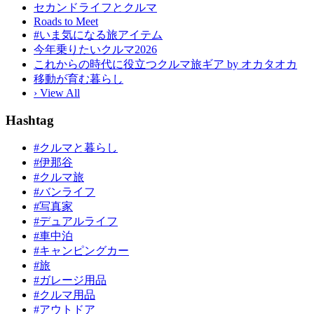
セカンドライフとクルマ
Roads to Meet
#いま気になる旅アイテム
今年乗りたいクルマ2026
これからの時代に役立つクルマ旅ギア by オカタオカ
移動が育む暮らし
› View All
Hashtag
#クルマと暮らし
#伊那谷
#クルマ旅
#バンライフ
#写真家
#デュアルライフ
#車中泊
#キャンピングカー
#旅
#ガレージ用品
#クルマ用品
#アウトドア