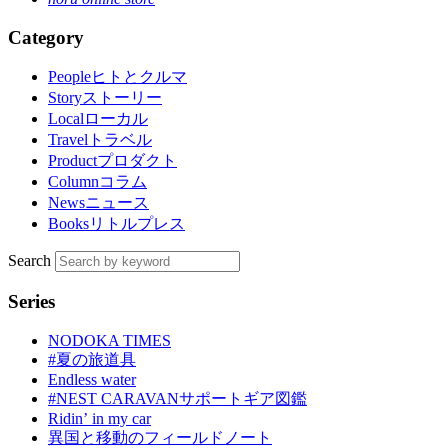
Category
People
ヒトとクルマ
Story
ストーリー
Local
ローカル
Travel
トラベル
Product
プロダクト
Column
コラム
News
ニュース
Books
リトルプレス
Search
Series
NODOKA TIMES
#夏の旅道具
Endless water
#NEST CARAVANサポートギア図鑑
Ridinʼ in my car
異国と移動のフィールドノート