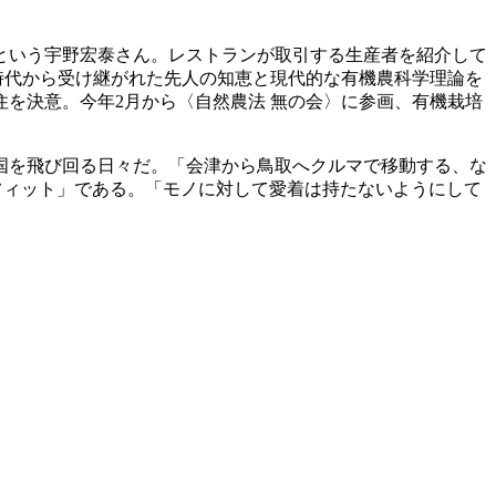
という宇野宏泰さん。レストランが取引する生産者を紹介して
時代から受け継がれた先人の知恵と現代的な有機農科学理論を
を決意。今年2月から〈自然農法 無の会〉に参画、有機栽培
国を飛び回る日々だ。「会津から鳥取へクルマで移動する、な
A フィット」である。「モノに対して愛着は持たないようにして