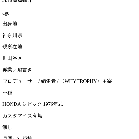
#079
高
澤
敬介
age
出身地
神奈川県
現所在地
世田谷区
職業／肩書き
プロデューサー / 編集者 / 〈WHYTROPHY〉主宰
車種
HONDA シビック 1976年式
カスタマイズ有無
無し
月間走行距離