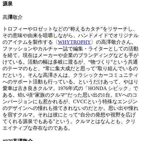
源泉
高
澤
敬介
トロフィーやロゼットなどの“称えるカタチ”をリサーチし、
その意味や由来を咀嚼しながら、ハンドメイドでオリジナル
のアイテムを製作する〈
WHYTROPHY
〉の高澤敬介さん。
ファッションやカルチャー誌で編集・ライターとしての活動
を経て、現在はメーカーや企業のブランディングなども手が
けている。活動の幅は多岐に渡るが、“物づくり”という共通
のテーマのもと、“常に集大成だと思って”取り組んでいるの
だという。そんな高澤さんは、クラシックカーコミュニティ
へのサポート活動も行っている。というだけあって、やはり
愛車は古き良きクルマ。1976年式の「HONDA シビック」で
ある。幼い頃“家族のクルマ”だった思い出の1台。EVへのコ
ンバージョンにも惹かれるが、CVCCという特殊なエンジン
のデザインへの憧れも捨てきれないのだとか。思い出や憧れ
を宿すクルマ。それは彼にとって“自分の発想や視野を広げ
てくれる源泉でもある”という。クルマとはなんとも、クリ
エイティブな存在なのである。