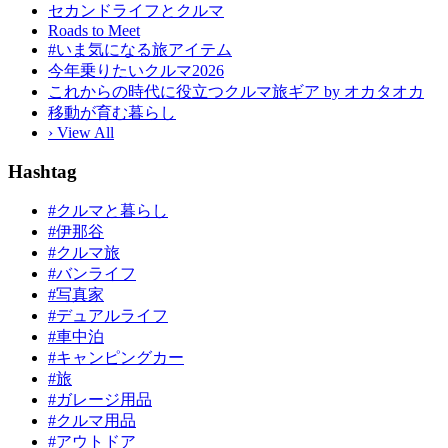
セカンドライフとクルマ
Roads to Meet
#いま気になる旅アイテム
今年乗りたいクルマ2026
これからの時代に役立つクルマ旅ギア by オカタオカ
移動が育む暮らし
› View All
Hashtag
#クルマと暮らし
#伊那谷
#クルマ旅
#バンライフ
#写真家
#デュアルライフ
#車中泊
#キャンピングカー
#旅
#ガレージ用品
#クルマ用品
#アウトドア