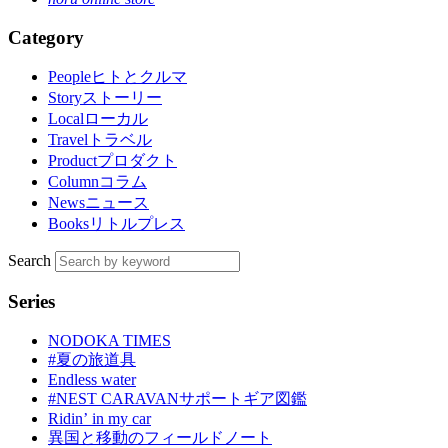
Category
People
ヒトとクルマ
Story
ストーリー
Local
ローカル
Travel
トラベル
Product
プロダクト
Column
コラム
News
ニュース
Books
リトルプレス
Search
Series
NODOKA TIMES
#夏の旅道具
Endless water
#NEST CARAVANサポートギア図鑑
Ridinʼ in my car
異国と移動のフィールドノート