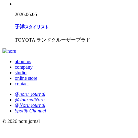
2026.06.05
于
洋
スタイリスト
TOYOTA ランドクルーザープラド
about us
company
studio
online store
contact
@noru_journal
@JournalNoru
@Noru-journal
Spotify Channel
© 2026 noru jornal