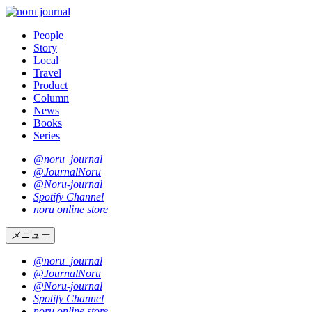
People
Story
Local
Travel
Product
Column
News
Books
Series
@noru_journal
@JournalNoru
@Noru-journal
Spotify Channel
noru online store
メニュー
@noru_journal
@JournalNoru
@Noru-journal
Spotify Channel
noru online store