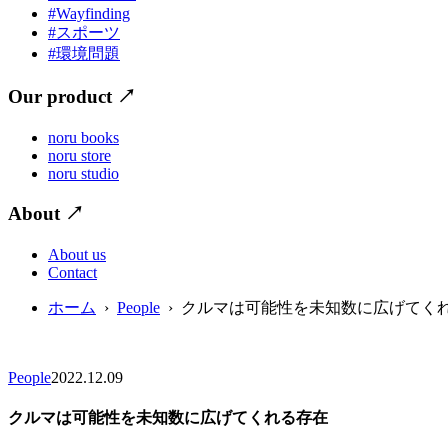
#Wayfinding
#スポーツ
#環境問題
Our product
↗
noru books
noru store
noru studio
About
↗
About us
Contact
ホーム
›
People
› クルマは可能性を未知数に広げてく
People
2022.12.09
クルマは可能性を未知数に広げてくれる存在