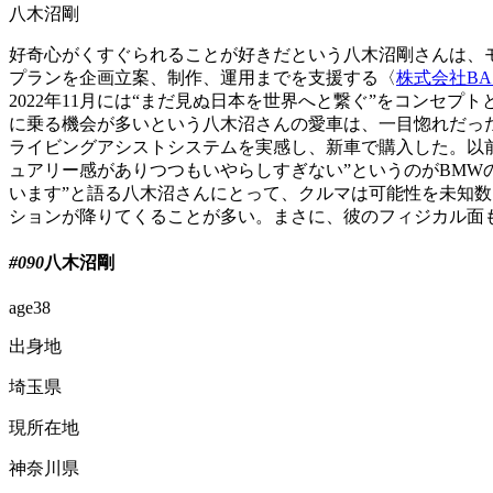
八木沼剛
好奇心がくすぐられることが好きだという八木沼剛さんは、モ
プランを企画立案、制作、運用までを支援する〈
株式会社BASE
2022年11月には“まだ見ぬ日本を世界へと繋ぐ”をコンセプ
に乗る機会が多いという八木沼さんの愛車は、一目惚れだった
ライビングアシストシステムを実感し、新車で購入した。以前
ュアリー感がありつつもいやらしすぎない”というのがBMW
います”と語る八木沼さんにとって、クルマは可能性を未知
ションが降りてくることが多い。まさに、彼のフィジカル面
#090
八木沼剛
age
38
出身地
埼玉県
現所在地
神奈川県