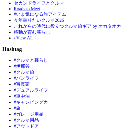
セカンドライフとクルマ
Roads to Meet
#いま気になる旅アイテム
今年乗りたいクルマ2026
これからの時代に役立つクルマ旅ギア by オカタオカ
移動が育む暮らし
› View All
Hashtag
#クルマと暮らし
#伊那谷
#クルマ旅
#バンライフ
#写真家
#デュアルライフ
#車中泊
#キャンピングカー
#旅
#ガレージ用品
#クルマ用品
#アウトドア