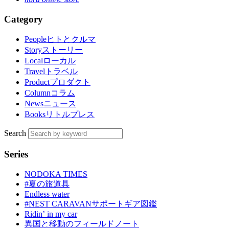
Category
People
ヒトとクルマ
Story
ストーリー
Local
ローカル
Travel
トラベル
Product
プロダクト
Column
コラム
News
ニュース
Books
リトルプレス
Search
Series
NODOKA TIMES
#夏の旅道具
Endless water
#NEST CARAVANサポートギア図鑑
Ridinʼ in my car
異国と移動のフィールドノート