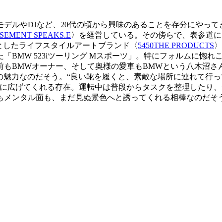
デルやDJなど、20代の頃から興味のあることを存分にやっ
MENT SPEAKS.E
〉を経営している。その傍らで、表参道に
トとしたライフスタイルアートブランド〈
5450THE PRODUCTS
〉
「BMW 523iツーリング Mスポーツ」。特にフォルムに惚
もBMWオーナー、そして奥様の愛車もBMWという八木沼さ
の魅力なのだそう。“良い靴を履くと、素敵な場所に連れて行
数に広げてくれる存在。運転中は普段からタスクを整理したり
もメンタル面も、まだ見ぬ景色へと誘ってくれる相棒なのだそ