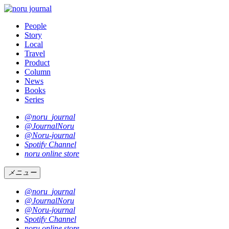
People
Story
Local
Travel
Product
Column
News
Books
Series
@noru_journal
@JournalNoru
@Noru-journal
Spotify Channel
noru online store
メニュー
@noru_journal
@JournalNoru
@Noru-journal
Spotify Channel
noru online store