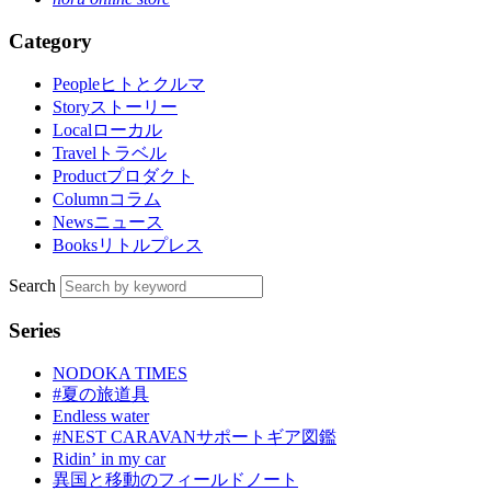
Category
People
ヒトとクルマ
Story
ストーリー
Local
ローカル
Travel
トラベル
Product
プロダクト
Column
コラム
News
ニュース
Books
リトルプレス
Search
Series
NODOKA TIMES
#夏の旅道具
Endless water
#NEST CARAVANサポートギア図鑑
Ridinʼ in my car
異国と移動のフィールドノート