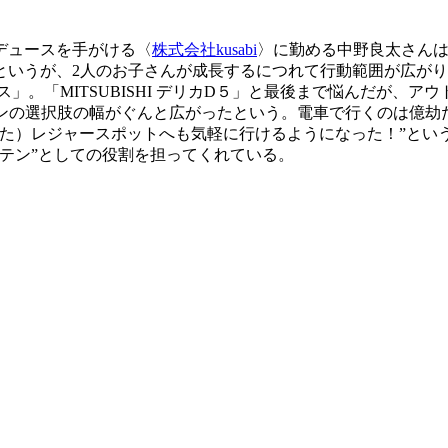
デュースを手がける〈
株式会社kusabi
〉に勤める中野良太さん
というが、2人のお子さんが成長するにつれて行動範囲が広が
パス」。「MITSUBISHI デリカD５」と最後まで悩んだが
ランの選択肢の幅がぐんと広がったという。電車で行くのは億劫
いた）レジャースポットへも気軽に行けるようになった！”とい
テン”としての役割を担ってくれている。