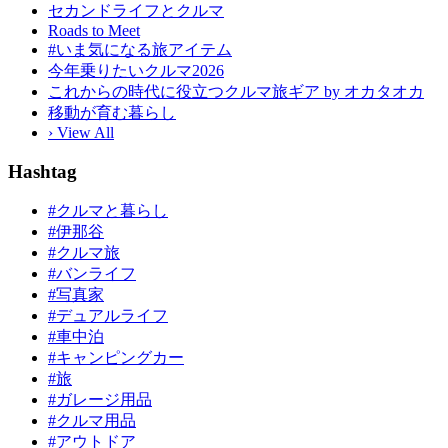
セカンドライフとクルマ
Roads to Meet
#いま気になる旅アイテム
今年乗りたいクルマ2026
これからの時代に役立つクルマ旅ギア by オカタオカ
移動が育む暮らし
› View All
Hashtag
#クルマと暮らし
#伊那谷
#クルマ旅
#バンライフ
#写真家
#デュアルライフ
#車中泊
#キャンピングカー
#旅
#ガレージ用品
#クルマ用品
#アウトドア