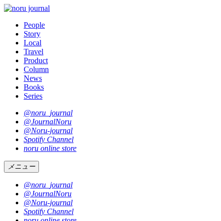
People
Story
Local
Travel
Product
Column
News
Books
Series
@noru_journal
@JournalNoru
@Noru-journal
Spotify Channel
noru online store
メニュー
@noru_journal
@JournalNoru
@Noru-journal
Spotify Channel
noru online store