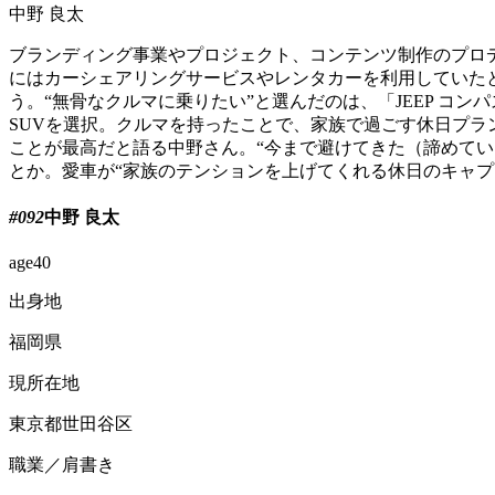
中野 良太
ブランディング事業やプロジェクト、コンテンツ制作のプロ
にはカーシェアリングサービスやレンタカーを利用していた
う。“無骨なクルマに乗りたい”と選んだのは、「JEEP コン
SUVを選択。クルマを持ったことで、家族で過ごす休日プ
ことが最高だと語る中野さん。“今まで避けてきた（諦めて
とか。愛車が“家族のテンションを上げてくれる休日のキャプ
#092
中野 良太
age
40
出身地
福岡県
現所在地
東京都世田谷区
職業／肩書き