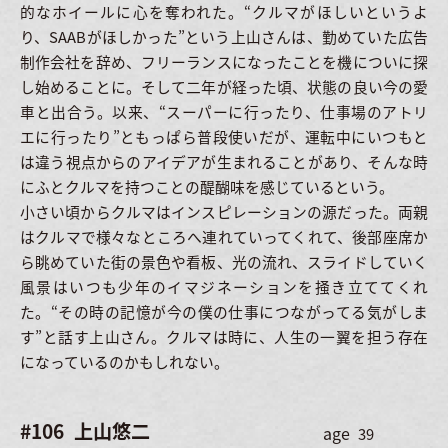
的なホイールに心を奪われた。“クルマがほしいというよ
り、SAABがほしかった”という上山さんは、勤めていた広告
制作会社を辞め、フリーランスになったことを機についに探
し始めることに。そして二年が経った頃、状態の良い今の愛
車と出合う。以来、“スーパーに行ったり、仕事場のアトリ
エに行ったり”ともっぱら普段使いだが、運転中にいつもと
は違う視点からのアイデアが生まれることがあり、そんな時
にふとクルマを持つことの醍醐味を感じているという。
小さい頃からクルマはインスピレーションの源だった。両親
はクルマで様々なところへ連れていってくれて、後部座席か
ら眺めていた街の景色や看板、光の流れ、スライドしていく
風景はいつも少年のイマジネーションを掻き立ててくれ
た。“その時の記憶が今の僕の仕事につながってる気がしま
す”と話す上山さん。クルマは時に、人生の一翼を担う存在
になっているのかもしれない。
#106
上山悠二
age
39