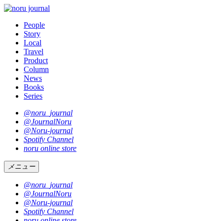
People
Story
Local
Travel
Product
Column
News
Books
Series
@noru_journal
@JournalNoru
@Noru-journal
Spotify Channel
noru online store
メニュー
@noru_journal
@JournalNoru
@Noru-journal
Spotify Channel
noru online store