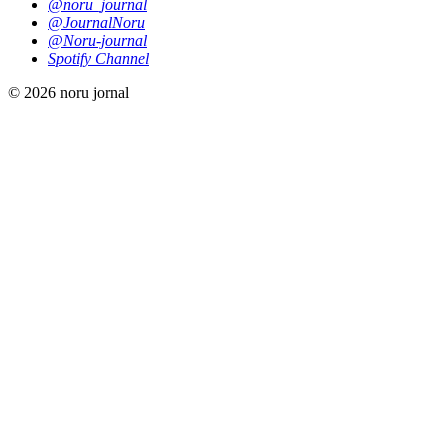
@noru_journal
@JournalNoru
@Noru-journal
Spotify Channel
© 2026 noru jornal