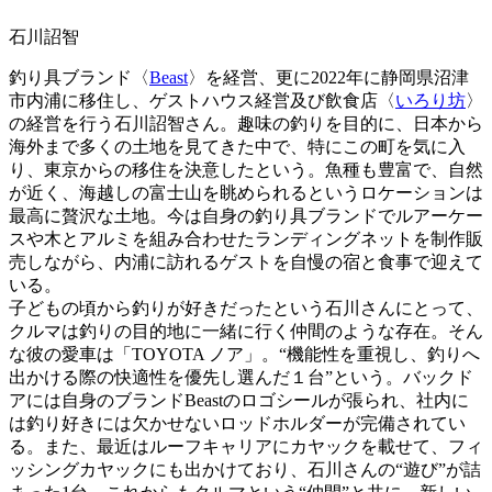
石川詔智
釣り具ブランド〈
Beast
〉を経営、更に2022年に静岡県沼津
市内浦に移住し、ゲストハウス経営及び飲食店〈
いろり坊
〉
の経営を行う石川詔智さん。趣味の釣りを目的に、日本から
海外まで多くの土地を見てきた中で、特にこの町を気に入
り、東京からの移住を決意したという。魚種も豊富で、自然
が近く、海越しの富士山を眺められるというロケーションは
最高に贅沢な土地。今は自身の釣り具ブランドでルアーケー
スや木とアルミを組み合わせたランディングネットを制作販
売しながら、内浦に訪れるゲストを自慢の宿と食事で迎えて
いる。
子どもの頃から釣りが好きだったという石川さんにとって、
クルマは釣りの目的地に一緒に行く仲間のような存在。そん
な彼の愛車は「TOYOTA ノア」。“機能性を重視し、釣りへ
出かける際の快適性を優先し選んだ１台”という。バックド
アには自身のブランドBeastのロゴシールが張られ、社内に
は釣り好きには欠かせないロッドホルダーが完備されてい
る。また、最近はルーフキャリアにカヤックを載せて、フィ
ッシングカヤックにも出かけており、石川さんの“遊び”が詰