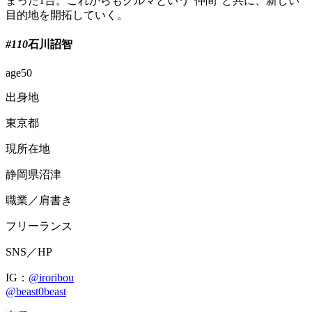
まった1台。これからもクルマという“仲間”と共に、新しい
目的地を開拓していく。
#110
石川詔智
age
50
出身地
東京都
現所在地
静岡県沼津
職業／肩書き
フリーランス
SNS／HP
IG：
@iroribou
@beast0beast