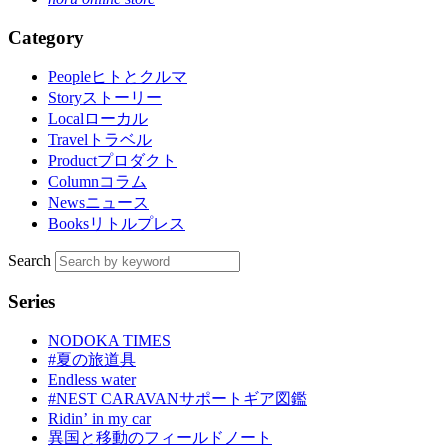
Category
People
ヒトとクルマ
Story
ストーリー
Local
ローカル
Travel
トラベル
Product
プロダクト
Column
コラム
News
ニュース
Books
リトルプレス
Search
Series
NODOKA TIMES
#夏の旅道具
Endless water
#NEST CARAVANサポートギア図鑑
Ridinʼ in my car
異国と移動のフィールドノート