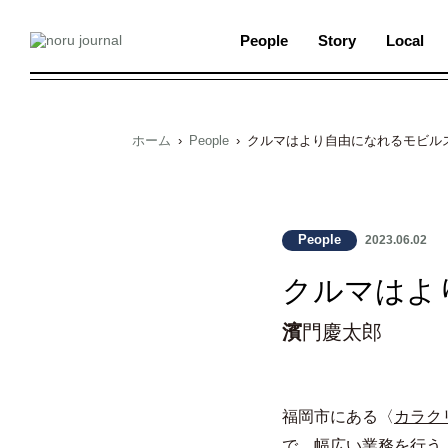
People
Story
Local
ホーム
›
People
› クルマはより自由になれるモビル
People
2023.06.02
クルマはよ
濱
門慶太郎
福岡市にある〈
カラク
で、幅広い業務を行う