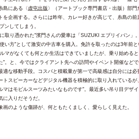
糸島にある〈
虚屯出版
〉（アートブック専門書店・出版）部門だ
トを企画する。さらには昨年、カレー好きが高じて、糸島の前
プンしてしまう。
に取り憑かれた”濱門さんの愛車は「SUZUKI エブリイバン」
い使い方”として激安の中古車を購入。免許を取ったのは3年前
クルマがなくても何とか生活はできていましたが、乗り始める
”。と、今ではクライアント先への訪問やイベント開催などで月間
最適な移動手段。コスパと積載量が第一で高級感は自分には必
ートスピーカーなどデジタル機器を積極的に取り入れているが
ルマはモビルスーツみたいなものです”。最近多い吊り目デザ
気に入りだそうだ。
象画のような傷跡が、何ともたくましく、愛らしく見えた。