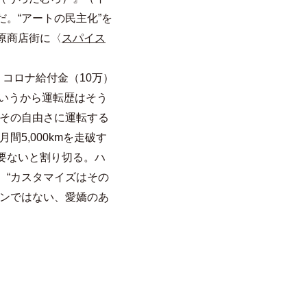
。“アートの民主化”を
原商店街に〈
スパイス
。コロナ給付金（10万）
というから運転歴はそう
とその自由さに運転する
5,000kmを走破す
要ないと割り切る。ハ
、“カスタマイズはその
インではない、愛嬌のあ