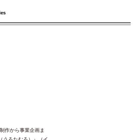
ies
メ
ニ
ュ
ー
B制作から事業企画ま
（うろたむろ）』（イ