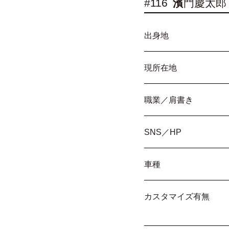
#116
濱
門慶太郎
出身地
現所在地
職業／肩書き
SNS／HP
車種
カスタマイズ有無