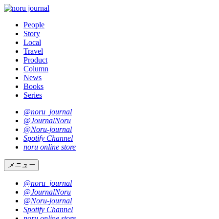
People
Story
Local
Travel
Product
Column
News
Books
Series
@noru_journal
@JournalNoru
@Noru-journal
Spotify Channel
noru online store
メニュー
@noru_journal
@JournalNoru
@Noru-journal
Spotify Channel
noru online store