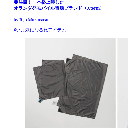
要注目！ 本格上陸した
オランダ発モバイル電源ブランド〈Xtorm〉
by Ryo Muramatsu
#いま気になる旅アイテム