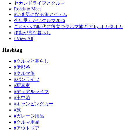
セカンドライフとクルマ
Roads to Meet
#いま気になる旅アイテム
今年乗りたいクルマ2026
これからの時代に役立つクルマ旅ギア by オカタオカ
移動が育む暮らし
› View All
Hashtag
#クルマと暮らし
#伊那谷
#クルマ旅
#バンライフ
#写真家
#デュアルライフ
#車中泊
#キャンピングカー
#旅
#ガレージ用品
#クルマ用品
#アウトドア