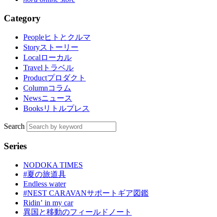
Category
People
ヒトとクルマ
Story
ストーリー
Local
ローカル
Travel
トラベル
Product
プロダクト
Column
コラム
News
ニュース
Books
リトルプレス
Search
Series
NODOKA TIMES
#夏の旅道具
Endless water
#NEST CARAVANサポートギア図鑑
Ridinʼ in my car
異国と移動のフィールドノート