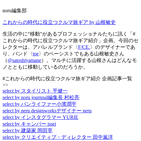
noru編集部
これからの時代に役立つクルマ旅ギア by 山根敏史
生活の中に“移動”があるプロフェッショナルたちに訊く「#
これからの時代に役立つクルマ旅ギア紹介」企画。今回のセ
レクターは、アパレルブランド〈
F/CE.
〉のデザイナーであ
り、バンド〈
toe
〉のベーシストでもある山根敏史さん
（
@satoshiyamane
）。マルチに活躍する山根さんはどんなモ
ノとともに移動しているのだろうか。
#これからの時代に役立つクルマ旅ギア紹介 企画記事一覧
>>
select by スタイリスト 平健一
select by noru journnal編集長 村松亮
select by バンライファー小濱潤平
select by neru designworksデザイナー neru
select by インスタグラマー YURIE
select by キャンパー issei
select by 建築家 岡田宰
select by クリエイティブ・ディレクター 田中嵐洋