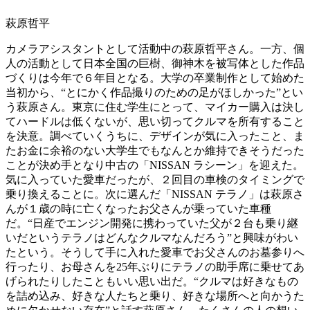
萩原哲平
カメラアシスタントとして活動中の萩原哲平さん。一方、個
人の活動として日本全国の巨樹、御神木を被写体とした作品
づくりは今年で６年目となる。大学の卒業制作として始めた
当初から、“とにかく作品撮りのための足がほしかった”とい
う萩原さん。東京に住む学生にとって、マイカー購入は決し
てハードルは低くないが、思い切ってクルマを所有すること
を決意。調べていくうちに、デザインが気に入ったこと、ま
たお金に余裕のない大学生でもなんとか維持できそうだった
ことが決め手となり中古の「NISSAN ラシーン」を迎えた。
気に入っていた愛車だったが、２回目の車検のタイミングで
乗り換えることに。次に選んだ「NISSAN テラノ」は萩原さ
んが１歳の時に亡くなったお父さんが乗っていた車種
だ。“日産でエンジン開発に携わっていた父が２台も乗り継
いだというテラノはどんなクルマなんだろう”と興味がわい
たという。そうして手に入れた愛車でお父さんのお墓参りへ
行ったり、お母さんを25年ぶりにテラノの助手席に乗せてあ
げられたりしたこともいい思い出だ。“クルマは好きなもの
を詰め込み、好きな人たちと乗り、好きな場所へと向かうた