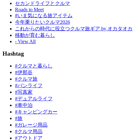
セカンドライフとクルマ
Roads to Meet
#いま気になる旅アイテム
今年乗りたいクルマ2026
これからの時代に役立つクルマ旅ギア by オカタオカ
移動が育む暮らし
› View All
Hashtag
#クルマと暮らし
#伊那谷
#クルマ旅
#バンライフ
#写真家
#デュアルライフ
#車中泊
#キャンピングカー
#旅
#ガレージ用品
#クルマ用品
#アウトドア