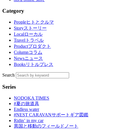
Category
People
ヒトとクルマ
Story
ストーリー
Local
ローカル
Travel
トラベル
Product
プロダクト
Column
コラム
News
ニュース
Books
リトルプレス
Search
Series
NODOKA TIMES
#夏の旅道具
Endless water
#NEST CARAVANサポートギア図鑑
Ridinʼ in my car
異国と移動のフィールドノート