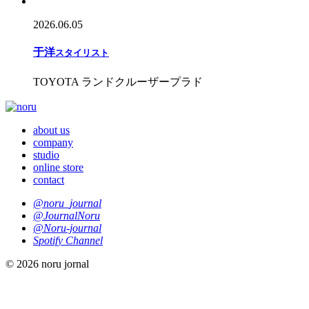
2026.06.05
于
洋
スタイリスト
TOYOTA ランドクルーザープラド
about us
company
studio
online store
contact
@noru_journal
@JournalNoru
@Noru-journal
Spotify Channel
© 2026 noru jornal