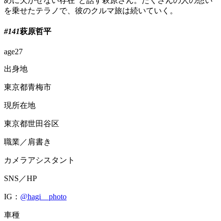
めに欠かせない存在”と話す萩原さん。たくさんの人の想い
を乗せたテラノで、彼のクルマ旅は続いていく。
#141
萩原哲平
age
27
出身地
東京都青梅市
現所在地
東京都世田谷区
職業／肩書き
カメラアシスタント
SNS／HP
IG：
@hagi__photo
車種