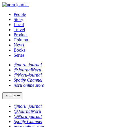
People
Story
Local
Travel
Product
Column
News
Books
Series
@noru_journal
@JournalNoru
@Noru-journal
Spotify Channel
noru online store
メニュー
@noru_journal
@JournalNoru
@Noru-journal
Spotify Channel
noru online store