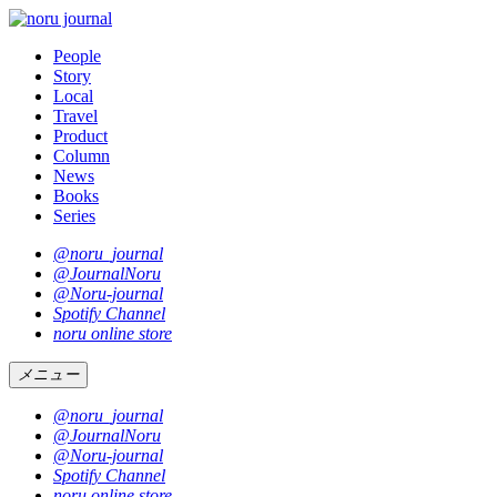
People
Story
Local
Travel
Product
Column
News
Books
Series
@noru_journal
@JournalNoru
@Noru-journal
Spotify Channel
noru online store
メニュー
@noru_journal
@JournalNoru
@Noru-journal
Spotify Channel
noru online store