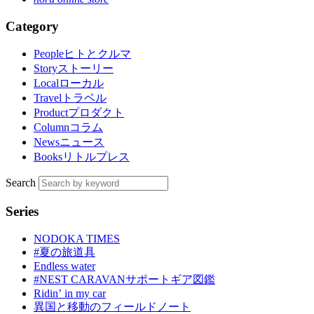
Category
People
ヒトとクルマ
Story
ストーリー
Local
ローカル
Travel
トラベル
Product
プロダクト
Column
コラム
News
ニュース
Books
リトルプレス
Search
Series
NODOKA TIMES
#夏の旅道具
Endless water
#NEST CARAVANサポートギア図鑑
Ridinʼ in my car
異国と移動のフィールドノート