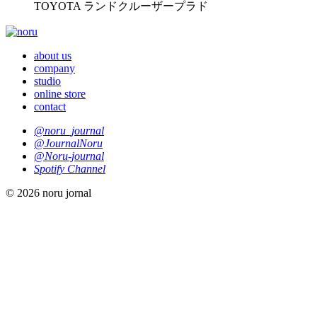
TOYOTA ランドクルーザープラド
about us
company
studio
online store
contact
@noru_journal
@JournalNoru
@Noru-journal
Spotify Channel
© 2026 noru jornal