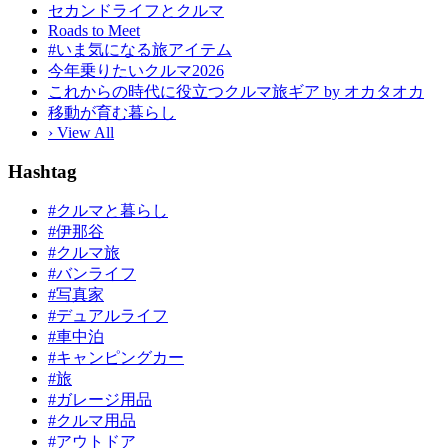
セカンドライフとクルマ
Roads to Meet
#いま気になる旅アイテム
今年乗りたいクルマ2026
これからの時代に役立つクルマ旅ギア by オカタオカ
移動が育む暮らし
› View All
Hashtag
#クルマと暮らし
#伊那谷
#クルマ旅
#バンライフ
#写真家
#デュアルライフ
#車中泊
#キャンピングカー
#旅
#ガレージ用品
#クルマ用品
#アウトドア