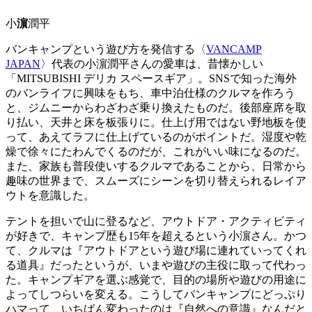
小
濵
潤平
バンキャンプという遊び方を発信する〈
VANCAMP
JAPAN
〉代表の小濵潤平さんの愛車は、昔懐かしい
「MITSUBISHI デリカ スペースギア」。SNSで知った海外
のバンライフに興味をもち、車中泊仕様のクルマを作ろう
と、ジムニーからわざわざ乗り換えたものだ。後部座席を取
り払い、天井と床を板張りに。仕上げ用ではない野地板を使
って、あえてラフに仕上げているのがポイントだ。湿度や乾
燥で徐々にたわんでくるのだが、これがいい味になるのだ。
また、家族も普段使いするクルマであることから、日常から
趣味の世界まで、スムーズにシーンを切り替えられるレイア
ウトを意識した。
テントを担いで山に登るなど、アウトドア・アクティビティ
が好きで、キャンプ歴も15年を超えるという小濵さん。かつ
て、クルマは『アウトドアという遊び場に連れていってくれ
る道具』だったというが、いまや遊びの主役に取って代わっ
た。キャンプギアを選ぶ感覚で、目的の場所や遊びの用途に
よってしつらいを変える。こうしてバンキャンプにどっぷり
ハマって、いちばん変わったのは『自然への意識』なんだと