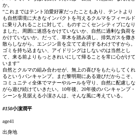
か。
“これまではテント泊愛好家だったこともあり、テントより
も自然環境に大きなインパクトを与えるクルマをフィールド
に乗り入れることに対して、ものすごくセンシティブになり
ました。周囲に迷惑をかけていないか、自然に過剰な負荷を
かけていないか。だって、草木を踏み潰し、排気ガスを撒き
散らしながら、エンジン音を立てて走行するわけですから。
ゴミを持ち込まない、アイドリングはしないのは当然とし
て、来る前よりもっときれいにして帰ることを常に心がけて
います”
自然とクルマの組み合わせが、無上の喜びをもたらしてくれ
るというバンキャンプ。まだ黎明期にある遊びだからこそ、
コミュニティ全体でマナーやルールを守り、自然に配慮しな
がら遊び続けていきたい。10年後、20年後のバンキャンプ・
シーンを見据える小濵さんは、そんな風に考えている。
#150
小
濵
潤平
age
41
出身地