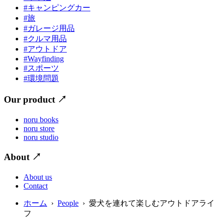
#キャンピングカー
#旅
#ガレージ用品
#クルマ用品
#アウトドア
#Wayfinding
#スポーツ
#環境問題
Our product
↗
noru books
noru store
noru studio
About
↗
About us
Contact
ホーム
›
People
› 愛犬を連れて楽しむアウトドアライ
フ