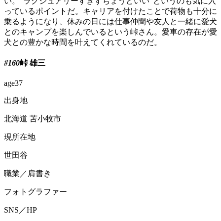
い。“ラグジュアリーすぎずちょうどいい”というのも気に入
っているポイントだ。キャリアを付けたことで荷物も十分に
乗るようになり、休みの日には仕事仲間や友人と一緒に愛犬
とのキャンプを楽しんでいるという峠さん。愛車の存在が愛
犬との豊かな時間を叶えてくれているのだ。
#160
峠 雄三
age
37
出身地
北海道 苫小牧市
現所在地
世田谷
職業／肩書き
フォトグラファー
SNS／HP