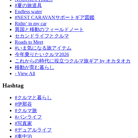
#夏の旅道具
Endless water
#NEST CARAVANサポートギア図鑑
Ridinʼ in my car
異国と移動のフィールドノート
セカンドライフとクルマ
Roads to Meet
#いま気になる旅アイテム
今年乗りたいクルマ2026
これからの時代に役立つクルマ旅ギア by オカタオカ
移動が育む暮らし
› View All
Hashtag
#クルマと暮らし
#伊那谷
#クルマ旅
#バンライフ
#写真家
#デュアルライフ
#車中泊