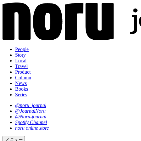
People
Story
Local
Travel
Product
Column
News
Books
Series
@noru_journal
@JournalNoru
@Noru-journal
Spotify Channel
noru online store
メニュー