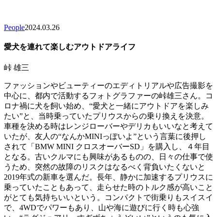
People
2024.03.26
愛犬を連れて楽しむアウトドアライフ
峠 雄三
ファッションやビューティーのエディトリアルや広告撮影を
中心に、都内で活動するフォトグラファーの峠雄三さん。コ
ロナ禍に犬を飼い始め、“愛犬と一緒にアウトドアを楽しみ
たい”と、当時乗っていたプリウスからの乗り換えを決意。
車種を決める時はレンジローバーやデリカもいいなと考えて
いたが、友人の“なんかMINIっぽいよ”という言葉に後押し
されて「BMW MINI クロスオーバーSD」を購入し、４年目
となる。古いクルマにも興味があるものの、日々の仕事で使
うため、突然の故障のリスクはなるべく背負いたくないと
2019年式の新車を選んだ。長年、静かに加速するプリウスに
乗っていたこともあって、走らせた時のトルク感が高いこと
がとても気持ちいいという。コンパクトで街乗りもスイスイ
で、4WDでパワーもあり、山や海に遊びに行く時も心強