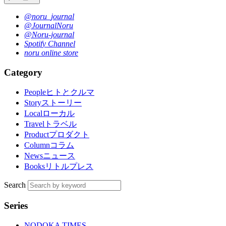
@noru_journal
@JournalNoru
@Noru-journal
Spotify Channel
noru online store
Category
People
ヒトとクルマ
Story
ストーリー
Local
ローカル
Travel
トラベル
Product
プロダクト
Column
コラム
News
ニュース
Books
リトルプレス
Search
Series
NODOKA TIMES