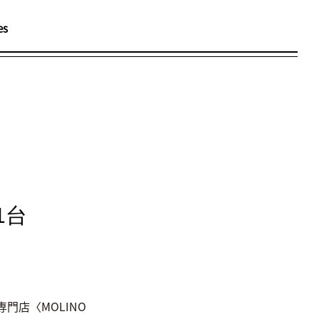
es
メ
ニ
ュ
ー
1台
店〈MOLINO