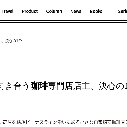
Travel
Product
Column
News
Books
Seri
主、決心の1台
向き合う
珈琲
専門店店主、決心の
科高原を結ぶビーナスライン沿いにある小さな自家焙煎珈琲豆専門