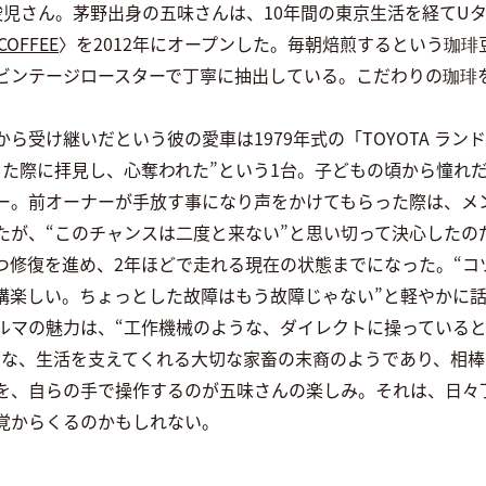
味俊児さん。茅野出身の五味さんは、10年間の東京生活を経てU
COFFEE
〉を2012年にオープンした。毎朝焙煎するという珈
ビンテージロースターで丁寧に抽出している。こだわりの珈琲
ら受け継いだという彼の愛車は1979年式の「TOYOTA ランド
った際に拝見し、心奪われた”という1台。子どもの頃から憧れ
ー。前オーナーが手放す事になり声をかけてもらった際は、メ
たが、“このチャンスは二度と来ない”と思い切って決心したの
つ修復を進め、2年ほどで走れる現在の状態までになった。“コ
構楽しい。ちょっとした故障はもう故障じゃない”と軽やかに
ルマの魅力は、“工作機械のような、ダイレクトに操っていると
うな、生活を支えてくれる大切な家畜の末裔のようであり、相棒
を、自らの手で操作するのが五味さんの楽しみ。それは、日々
覚からくるのかもしれない。