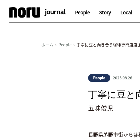
People
Story
Local
ホーム
›
People
› 丁寧に豆と向き合う珈琲専門店店
2025.08.26
People
丁寧に豆と
五味俊児
長野県茅野市街から蓼