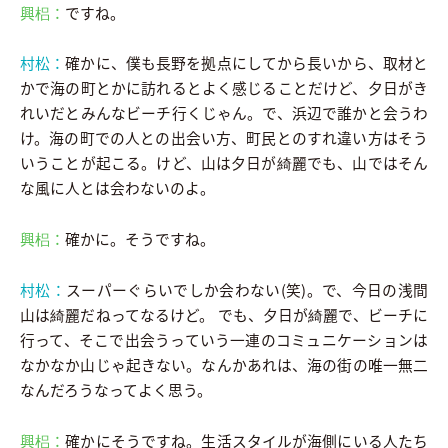
興梠：
ですね。
村松：
確かに、僕も長野を拠点にしてから長いから、取材と
かで海の町とかに訪れるとよく感じることだけど、夕日がき
れいだとみんなビーチ行くじゃん。で、浜辺で誰かと会うわ
け。海の町での人との出会い方、町民とのすれ違い方はそう
いうことが起こる。けど、山は夕日が綺麗でも、山ではそん
な風に人とは会わないのよ。
興梠：
確かに。そうですね。
村松：
スーパーぐらいでしか会わない(笑)。で、今日の浅間
山は綺麗だねってなるけど。 でも、夕日が綺麗で、ビーチに
行って、そこで出会うっていう一連のコミュニケーションは
なかなか山じゃ起きない。なんかあれは、海の街の唯一無二
なんだろうなってよく思う。
興梠：
確かにそうですね。生活スタイルが海側にいる人たち