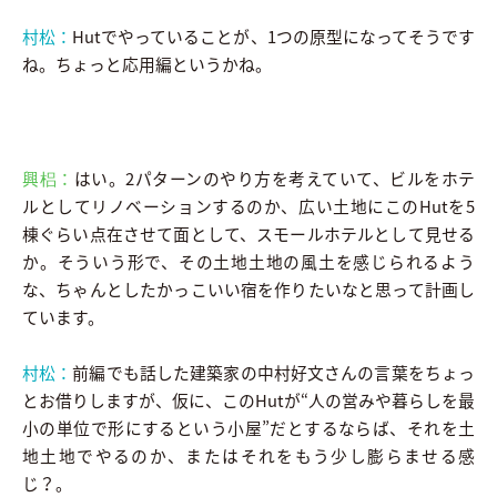
村松：
Hutでやっていることが、1つの原型になってそうです
ね。ちょっと応用編というかね。
興梠：
はい。2パターンのやり方を考えていて、ビルをホテ
ルとしてリノベーションするのか、広い土地にこのHutを5
棟ぐらい点在させて面として、スモールホテルとして見せる
か。そういう形で、その土地土地の風土を感じられるよう
な、ちゃんとしたかっこいい宿を作りたいなと思って計画し
ています。
村松：
前編でも話した建築家の中村好文さんの言葉をちょっ
とお借りしますが、仮に、このHutが“人の営みや暮らしを最
小の単位で形にするという小屋”だとするならば、それを土
地土地でやるのか、またはそれをもう少し膨らませる感
じ？。