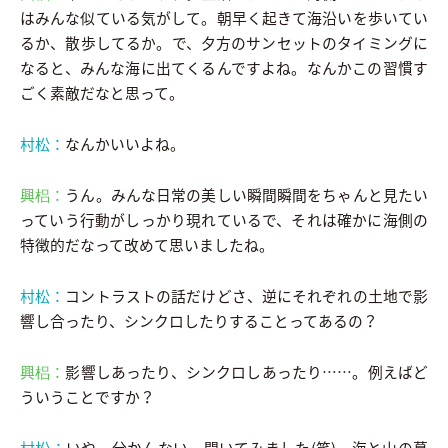
はみんな似ている気がして。朝早く起きて海沿いを歩いてい
るか、散歩してるか。で、夕方のサンセットのタイミングに
なると、みんな海に出てくるんですよね。なんかこの習慣す
ごく素敵だなと思って。
村松：
なんかいいよね。
興梠：
うん。みんな日常の美しい瞬間瞬間をちゃんと見たい
っていう行動がしっかり現れているで、それは確かに海側の
特徴的だなって改めて思いましたね。
村松：
コントラストの話だけどさ、逆にそれぞれの土地で影
響し合ったり、シンクロしたりすることってあるの？
興梠：
影響しあったり、シンクロしあったり……。例えばど
ういうことですか？
村松：
いや、分かんない、聞いてみました(笑)。海と山の暮