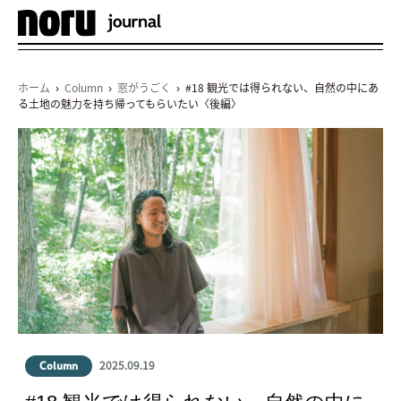
メ
ニ
ュ
ホーム
›
Column
›
窓がうごく
› #18 観光では得られない、自然の中にあ
ー
る土地の魅力を持ち帰ってもらいたい〈後編〉
2025.09.19
Column