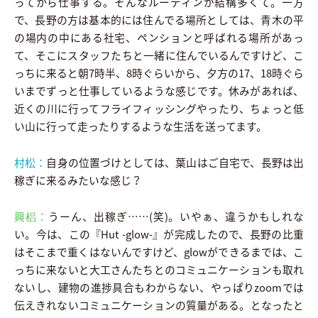
ってから仕事する。そんなルーティンが結構多くて。一方
で、長野の方は基本的には住んでる場所としては、青木の平
の場内の中にある社宅、ペンションと呼ばれる場所があっ
て、そこにスタッフたちと一緒に住んでいるんですけど、こ
っちに来ると朝7時半、8時ぐらいから、夕方の17、18時ぐら
いまでずっと仕事しているような感じです。休みがあれば、
近くの川に行ってフライフィッシングやったり、ちょっと低
い山に行って走ったりするような生活を送ってます。
村松：
自身の位置づけとしては、葉山はご自宅で、長野は出
稼ぎに来るみたいな感じ？
興梠：
うーん、出稼ぎ……(笑)。いやぁ、違うかもしれな
い。今は、この『Hut -glow-』が完成したので、長野の比重
はそこまで重くはないんですけど、glowができるまでは、こ
っちに来ないと大工さんたちとのコミュニケーションも取れ
ないし、建物の進捗具合もわからない、やっぱりzoomでは
伝えきれないコミュニケーションの質量がある。となったと