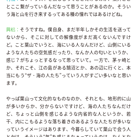
とここ繋がっているんだなって思うことがあるのか。そうい
う海と山を行き来するってある種の憧れではあるけどね。
興梠：
そうですね。僕自身、まだ半年しかその生活を送って
ないから、そこに対しての解像度がまだ高くないんですけ
ど。こと葉山でいうと、海にいる人なんだけど、山側にいる
ような人たちの空気感だったり、なんか人の匂いというか、
感じ？がちょっとするなって思っていて。一方で、茅ヶ崎と
か、それこそ、江の島がある鵠沼とか、あの辺に行くと、本
当にもう“ザ・海の人たち”っていう人がすごい多いなと思い
ます。
やっぱ葉山って文化的なものなのか、それとも、地形的に山
が多いからか、分からないですけど、海の人たちなんだけ
ど、ちょっと山側を感じるような内省的な人というか、若
干、内にこもるような落ち着きのあるような人たちが多いな
っていうイメージはあります、今暮らしていて葉山で会う人
とかは。そういう“気”を感じるなぁっていうのは、なんとな