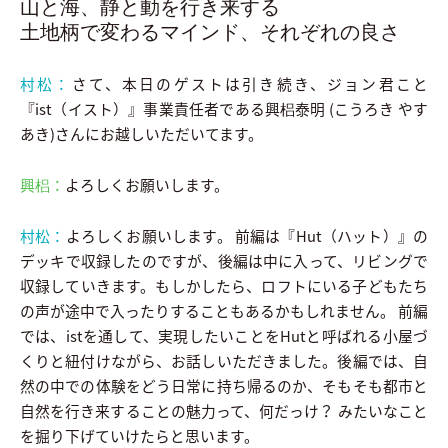
山と海、静と動を行き来する
土地柄で変わるマインド、それぞれの良さ
村松：
さて、本日のゲストは引き続き、ジョン君こと
『ist（イスト）』事業責任者である興梠泰明 (こうろき やす
あき)さんにお越しいただいてます。
興梠：
よろしくお願いします。
村松：
よろしくお願いします。 前編は『Hut（ハット）』の
デッキで収録したのですが、後編は中に入って、リビングで
収録していきます。もしかしたら、ロフトにいる子どもたち
の声が途中で入ったりすることもあるかもしれません。 前編
では、istを通して、実現したいことをHutと呼ばれる小屋づ
くりと紐付けながら、お話しいただきました。後編では、自
然の中での体験をどう日常に持ち帰るのか、そもそも都市と
自然を行き来することの魅力って、何だっけ？ みたいなこと
を掘り下げていけたらと思います。