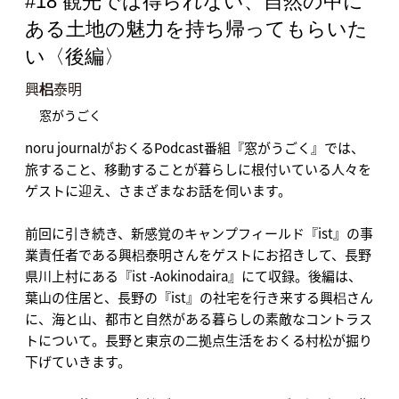
#18 観光では得られない、自然の中に
ある土地の魅力を持ち帰ってもらいた
い〈後編〉
興
梠
泰明
窓がうごく
noru journalがおくるPodcast番組『窓がうごく』では、
旅すること、移動することが暮らしに根付いている人々を
ゲストに迎え、さまざまなお話を伺います。
前回に引き続き、新感覚のキャンプフィールド『ist』の事
業責任者である興梠泰明さんをゲストにお招きして、長野
県川上村にある『ist -Aokinodaira』にて収録。後編は、
葉山の住居と、長野の『ist』の社宅を行き来する興梠さん
に、海と山、都市と自然がある暮らしの素敵なコントラス
トについて。長野と東京の二拠点生活をおくる村松が掘り
下げていきます。