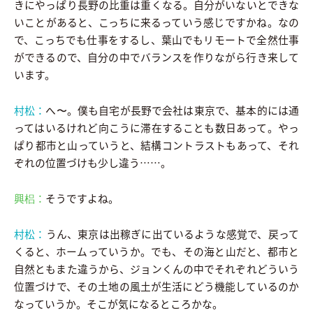
きにやっぱり長野の比重は重くなる。自分がいないとできな
いことがあると、こっちに来るっていう感じですかね。なの
で、こっちでも仕事をするし、葉山でもリモートで全然仕事
ができるので、自分の中でバランスを作りながら行き来して
います。
村松：
へ〜。僕も自宅が長野で会社は東京で、基本的には通
ってはいるけれど向こうに滞在することも数日あって。やっ
ぱり都市と山っていうと、結構コントラストもあって、それ
ぞれの位置づけも少し違う……。
興梠：
そうですよね。
村松：
うん、東京は出稼ぎに出ているような感覚で、戻って
くると、ホームっていうか。でも、その海と山だと、都市と
自然ともまた違うから、ジョンくんの中でそれぞれどういう
位置づけで、その土地の風土が生活にどう機能しているのか
なっていうか。そこが気になるところかな。