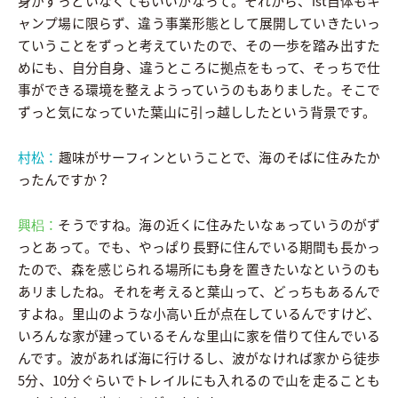
身がずっといなくてもいいかなって。それから、ist自体もキ
ャンプ場に限らず、違う事業形態として展開していきたいっ
ていうことをずっと考えていたので、その一歩を踏み出すた
めにも、自分自身、違うところに拠点をもって、そっちで仕
事ができる環境を整えようっていうのもありました。そこで
ずっと気になっていた葉山に引っ越ししたという背景です。
村松：
趣味がサーフィンということで、海のそばに住みたか
ったんですか？
興梠：
そうですね。海の近くに住みたいなぁっていうのがず
っとあって。でも、やっぱり長野に住んでいる期間も長かっ
たので、森を感じられる場所にも身を置きたいなというのも
あリましたね。それを考えると葉山って、どっちもあるんで
すよね。里山のような小高い丘が点在しているんですけど、
いろんな家が建っているそんな里山に家を借りて住んでいる
んです。波があれば海に行けるし、波がなければ家から徒歩
5分、10分ぐらいでトレイルにも入れるので山を走ることも