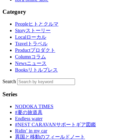
Category
People
ヒトとクルマ
Story
ストーリー
Local
ローカル
Travel
トラベル
Product
プロダクト
Column
コラム
News
ニュース
Books
リトルプレス
Search
Series
NODOKA TIMES
#夏の旅道具
Endless water
#NEST CARAVANサポートギア図鑑
Ridinʼ in my car
異国と移動のフィールドノート