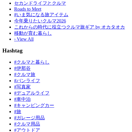
セカンドライフとクルマ
Roads to Meet
#いま気になる旅アイテム
今年乗りたいクルマ2026
これからの時代に役立つクルマ旅ギア by オカタオカ
移動が育む暮らし
› View All
Hashtag
#クルマと暮らし
#伊那谷
#クルマ旅
#バンライフ
#写真家
#デュアルライフ
#車中泊
#キャンピングカー
#旅
#ガレージ用品
#クルマ用品
#アウトドア