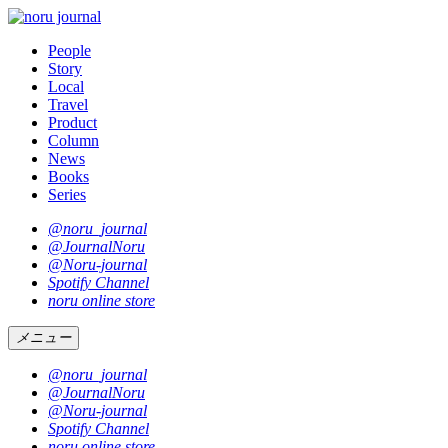
People
Story
Local
Travel
Product
Column
News
Books
Series
@noru_journal
@JournalNoru
@Noru-journal
Spotify Channel
noru online store
メニュー
@noru_journal
@JournalNoru
@Noru-journal
Spotify Channel
noru online store