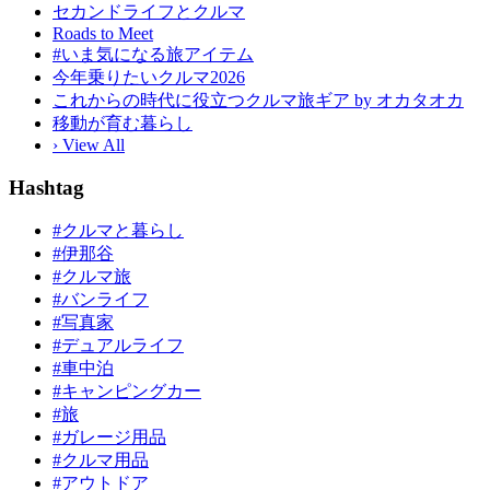
セカンドライフとクルマ
Roads to Meet
#いま気になる旅アイテム
今年乗りたいクルマ2026
これからの時代に役立つクルマ旅ギア by オカタオカ
移動が育む暮らし
› View All
Hashtag
#クルマと暮らし
#伊那谷
#クルマ旅
#バンライフ
#写真家
#デュアルライフ
#車中泊
#キャンピングカー
#旅
#ガレージ用品
#クルマ用品
#アウトドア