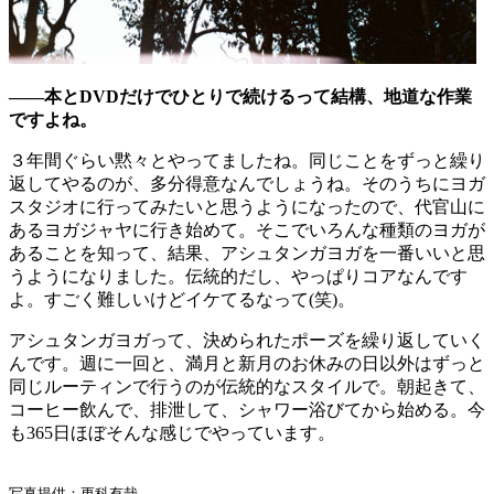
――本とDVDだけでひとりで続けるって結構、地道な作業
ですよね。
３年間ぐらい黙々とやってましたね。同じことをずっと繰り
返してやるのが、多分得意なんでしょうね。そのうちにヨガ
スタジオに行ってみたいと思うようになったので、代官山に
あるヨガジャヤに行き始めて。そこでいろんな種類のヨガが
あることを知って、結果、アシュタンガヨガを一番いいと思
うようになりました。伝統的だし、やっぱりコアなんです
よ。すごく難しいけどイケてるなって(笑)。
アシュタンガヨガって、決められたポーズを繰り返していく
んです。週に一回と、満月と新月のお休みの日以外はずっと
同じルーティンで行うのが伝統的なスタイルで。朝起きて、
コーヒー飲んで、排泄して、シャワー浴びてから始める。今
も365日ほぼそんな感じでやっています。
写真提供：更科有哉