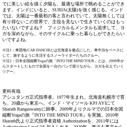
でに美しい絵を描く夕陽も、最適な場所で眺めることができ
ます。インドにいると、SURIA(太陽)を強く感じる。インド
では、太陽は一番最初の客と言われていて。太陽無くしては
有り得ないこの世界で、主役を見ないで生きていくのはもっ
たいないですよね？ フィジカルもメンタルも追求して、ヨ
ガを深めながら、そのサイクルに乗った暮らしができたらい
いですよね。
※注1：車団地/CAR DANCHIとは北海道を拠点にした、車中泊をベースに
して、旅するように生活するスノーライダーたちのクルー。
※注2：日本全国縦断Yogaの旅「INTO THE MIND TOUR」とは、2009年か
らスタートしたもので全国を一台のバンで巡りながら、ヨガを伝えていく
ツアー。
更科有哉
アシュタンガ正式指導者。1977年生まれ。北海道札幌市で育
ち、20歳から東京へ。インド・マイソール KPJ AYIにて
Sharath Rangaswamyに師事。2009年よりクルマでの日本全国
縦断Yogaの旅『INTO THE MIND TOUR』を実施。2010年
Sharath氏より正式指導者資格 Authorizationを、2011年には
Authorization Level 2を与えられる。2020年、拠点を東京から