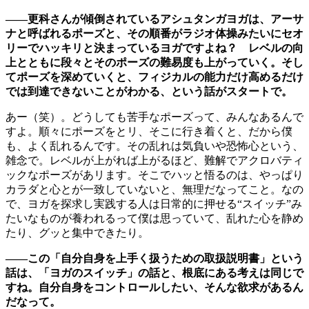
――更科さんが傾倒されているアシュタンガヨガは、アーサ
ナと呼ばれるポーズと、その順番がラジオ体操みたいにセオ
リーでハッキリと決まっているヨガですよね？ レベルの向
上とともに段々とそのポーズの難易度も上がっていく。そし
てポーズを深めていくと、フィジカルの能力だけ高めるだけ
では到達できないことがわかる、という話がスタートで。
あー（笑）。どうしても苦手なポーズって、みんなあるんで
すよ。順々にポーズをとリ、そこに行き着くと、だから僕
も、よく乱れるんです。その乱れは気負いや恐怖心という、
雑念で。レベルが上がれば上がるほど、難解でアクロバティ
ックなポーズがあリます。そこでハッと悟るのは、やっぱり
カラダと心とが一致していないと、無理だなってこと。なの
で、ヨガを探求し実践する人は日常的に押せる“スイッチ”み
たいなものが養われるって僕は思っていて、乱れた心を静め
たり、グッと集中できたり。
――この「自分自身を上手く扱うための取扱説明書」という
話は、「ヨガのスイッチ」の話と、根底にある考えは同じで
すね。自分自身をコントロールしたい、そんな欲求があるん
だなって。