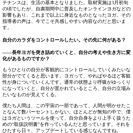
テナンスは、生活の基本となりました。取材実施は3月初旬
の頃でしたが、自粛期間中に普及したオンラインヨガなどの
影響もあり、これまで以上に身近なものとなったヨガ。その
指導者の声は、今でこそ共感しやすい内容なのだと思いま
す。
自分のカラダをコントロールしたい。その先に何がある？
――長年ヨガを突き詰めていくと、自分の考えや生き方に変
化があるものですか？
もうひとりの自分が客観的にコントロールしていくみたいな
部分がでてくると思います。ヨガって、やればやるほど客観
性が身についていくんです。通常の状態より呼吸がゆっくり
になっていくと、自分が置かれているところ、自分の立場み
たいなものが見えてくる。
僕たち人間は、この宇宙の一部であって、人間が明かせたこ
となんて数パーセントしかない。ほとんどが無知の中で、僕
はヨガというツールを使って、自分自身をより上手く扱うた
めの“取扱説明書”を作っているんだと思っています。それを
ひたすら日々、アップデートしている感じなんですね。