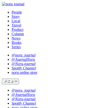
People
Story
Local
Travel
Product
Column
News
Books
Series
@noru_journal
@JournalNoru
@Noru-journal
Spotify Channel
noru online store
メニュー
@noru_journal
@JournalNoru
@Noru-journal
Spotify Channel
noru online store