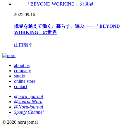
2025.09.16
境界を越えて働く、暮らす、遊ぶ―― 「BEYOND
WORKING」の世界
山口陽平
about us
company
studio
online store
contact
@noru_journal
@JournalNoru
@Noru-journal
Spotify Channel
© 2026 noru jornal