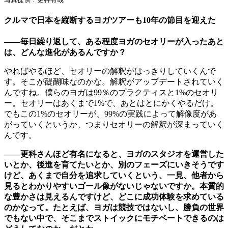
クルマで日本を縦断するヨガツアーも10年の節目を迎えた
――毎日繰り返して、ある程度ヨガのセオリーが入ったあと
は、どんな進化があるんですか？
やればやるほど、セオリーの解釈がはっきりしていくんで
す。そこが醍醐味なのかな。解釈がアップデートされていく
んですね。僕らのヨガは99％のプラクティスと1%のセオリ
ー。セオリーはあくまで1%で、あとはとにかくやるだけ。
でもこの1%のセオリーが、99%の実践によって解像度があ
がっていくというか、つまりセオリーの解釈が深まっていく
んです。
――更科さんほど有名になると、ヨガのスタジオを運営した
いとか、後進を育てたいとか、別のフェーズにいきそうです
けど、あくまで自分を追求していくという、一見、他者から
見るとわかりやすいゴール像がないじゃないですか。本質的
な豊かさは見えるんですけど、どこに成功体験を求めている
のかなって。たとえば、ヨガは競技ではないし、勝負の世界
でもない中で、そこまでストイックにモチベートできるのは