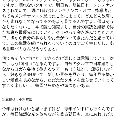
ですか。壊れないクルマで。明日も、明後日も、メンテナン
スされていて、週に1日だけメンテナンス・オフ。指導者た
ちでもメンテナンスを怠ったことによって、どんどん故障し
たり走れなくてなってるのをよく見てるんですよ。僕はそう
なりたくないし、本で読む知識より、自分の実践と経験で得
た知恵を最優先にしている。そうやって突き進んできたこと
で、後から自分の暮らしやお金がついてきたんだと思ってい
て。この生活を続けられるっていうのはすごく幸せだし、あ
る意味バカなんだろうなぁと。
何でもそうですけど、できるだけ楽しくは意識していて。次
で、もう10回目になるんですよ。自分のクルマで日本縦断し
ながらヨガを各地で教えるツアーも（※注2）。運転しなが
ら、好きな音楽聴いて、新しい景色を見たり、毎年見る懐か
しい景色を眺めながら、ただただクルマを走らせていくって
すごく楽しいし、毎回ひらめきや気づきがある。
写真提供：更科有哉
今年は行けないと思いますけど、毎年インドにも行くんです
が、毎日強烈な光を放ちながら登る朝日も、空にあれほどま