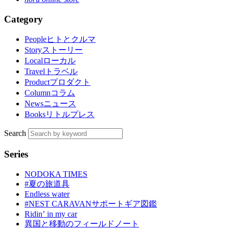
Category
People
ヒトとクルマ
Story
ストーリー
Local
ローカル
Travel
トラベル
Product
プロダクト
Column
コラム
News
ニュース
Books
リトルプレス
Search
Series
NODOKA TIMES
#夏の旅道具
Endless water
#NEST CARAVANサポートギア図鑑
Ridinʼ in my car
異国と移動のフィールドノート