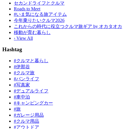
セカンドライフとクルマ
Roads to Meet
#いま気になる旅アイテム
今年乗りたいクルマ2026
これからの時代に役立つクルマ旅ギア by オカタオカ
移動が育む暮らし
› View All
Hashtag
#クルマと暮らし
#伊那谷
#クルマ旅
#バンライフ
#写真家
#デュアルライフ
#車中泊
#キャンピングカー
#旅
#ガレージ用品
#クルマ用品
#アウトドア