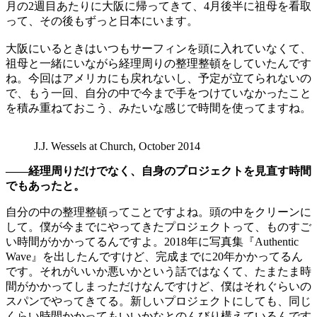
月の2週目あたりに大阪に帰ってきて、4月後半に祖母を看取
って、その後もずっと日本にいます。
大阪にいるときはいつもサーフィンを頭に入れていなくて、
祖母と一緒にいながら経理周りの整理整頓をしていたんです
ね。今回はアメリカにも戻れないし、予定が立てられないの
で、もう一回、自分の中で今まで手をつけていなかったこと
を積み重ねておこう、みたいな感じで時間を使ってますね。
J.J. Wessels at Church, October 2014
——経理周りだけでなく、自身のプロジェクトを見直す時間
でもあったと。
自分の中の整理整頓ってことですよね。頭の中をクリーンに
して。僕が今までにやってきたプロジェクトって、ものすご
い時間がかかってるんですよ。2018年に写真集『Authentic
Wave』を出したんですけど、完成までに20年かかってるん
です。それがいいか悪いかという話ではなくて、たまたま時
間がかかってしまっただけなんですけど、僕はそれぐらいの
スパンでやってきてる。新しいプロジェクトにしても、同じ
くらい時間かかってもいいかなとのんびり構えているんです