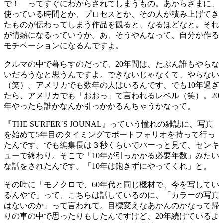
で！ ってすぐにわからされてしまうもの。あからさまに、
使っている時間とか、プロセスとか、その人が積み上げてき
たものが伝わってしまう作品を観ると、なるほどなと。それ
が情熱になるっていうか。あ、そうやんなって、自分が作る
モチベーションになるんですよ。
クルマの中で暮らすのだって、20年間は、たぶん誰もやらな
いだろうなと思うんですよ。できないじゃなくて、やらない
（笑）。アメリカでも数年の人はいるんです、でも10年過ぎ
たら、アメリカでも「おおっ」て言われるレベル（笑）。20
年やったら誰かなんか引っかかるんちゃうかなって。
『THE SURFER`S JOUNAL』っていう憧れの雑誌に、写真
を始めて5年目のタイミングでポートフォリオを持って行っ
たんです。でも編集長は３秒くらいでパーっと見て、センキ
ューで終わり。そこで「10年が引っかかる必要年数」みたい
な話をされたんです。「10年は飽きずにやってくれ」と。
その時に「モノクロで、60年代と同じ機材で、今を写してい
るんやで」って、こちらは話しているのに、「カラーの写真
はないのか」って言われて。目標変えなあかんのかなって帰
りの車の中で思ったりもしたんですけど、20年続けているよ