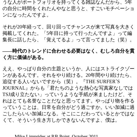
うな人がポートフォリオを持ってくる雑誌なんだから、5年
の自分に時間をくれたんやなと思うと、すごいモチベーショ
ンになったんですよ。
それが20年経って、回り回ってチャンスが来て写真を大きく
掲載してくれた。「5年目に持って行ったんですよ」って編
集長に話したら、「覚えてるよ」って言ってました（笑）。
——時代のトレンドに合わせる必要はなく、むしろ自分を貫
く方に価値がある。
ええ、やっぱり自分の主題というか、人にはストライクゾー
ンがあるんです。それをやり続ける。20年間やり続けたら、
追従する人いないですから（笑）。『THE SURFER`S
JOURNAL』からも「君たちのような熱心な写真家なしでは
TSJ成り立たない」っていうような手紙が来ましたけど、そ
れはとても名誉なことだなと思ってます。やっぱり物を作る
っていうことは、日常を自分がどう過ごすか。いい加減に過
ごしたらいい加減になる。そこにこだわっているとかではな
くて、そういう生き方しかできないんですよ、僕は。
Mike Limprides at P.B Point, October 2011