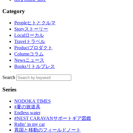
Category
People
ヒトとクルマ
Story
ストーリー
Local
ローカル
Travel
トラベル
Product
プロダクト
Column
コラム
News
ニュース
Books
リトルプレス
Search
Series
NODOKA TIMES
#夏の旅道具
Endless water
#NEST CARAVANサポートギア図鑑
Ridinʼ in my car
異国と移動のフィールドノート