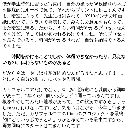
僕が学生時代に習った写真は、自分の撮った36枚撮りのネガ
を徹底的にルーペで見て、それからプリントに起こすんです
よ。暗室に入って、先生に批判されて、8X10インチの印画
紙に焼いて、クラスで発表して、みんなの意見をもらって、
また暗室に帰る。だから、えらい時間がかかるプロセスなん
ですけど、そこで目が養われるわけですよね。そのプロセス
を踏んでいると、時間がかかるけれど、自分も納得できるん
ですよね。
——時間をかけることでしか、体得できなかったり、見えな
いもの、伝わらないものがあると
だから今は、やっぱり基礎固めなんだろうなと思ってます。
とにかく自分の根っこに水をやる時間。
カリフォルニアだけでなく、東北や北海道にも以前から興味
があって、5年くらい前から少しずつ通っているんですね。
根を生やしてみたい地域があって。この状況ですからしょっ
ちゅうは行けないですけど、気をつけながら、今年も行きま
した。ただ、カリフォルニアの16mmのプロジェクトを最終
的にどういう形でまとめようかと考えている最中ですから、
両方同時にスタートはできないんです。