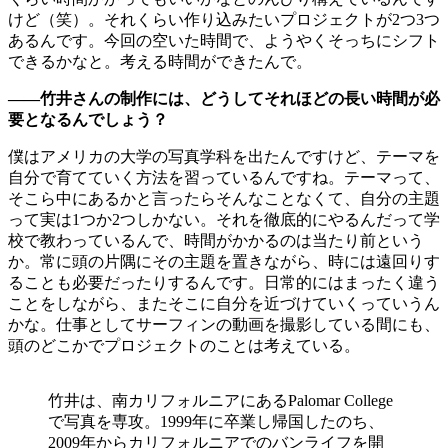
けど（笑）。それくらい作り込みたいプロジェクトが2つ3つ
あるんです。今回の空いた時間で、ようやくそっちにシフト
できるかなと。考える時間ができたんで。
——竹井さんの制作には、どうしてそれほどの長い時間が必
要となるんでしょう？
僕はアメリカの大学の写真学科を出たんですけど、テーマを
自分で育てていく方法を習っているんですね。テーマって、
そこら中にあるかと言ったらそんなことなくて、自分の主題
って実は1つか2つしかない。それを徹底的にやるんだって学
校で教わっているんで、時間がかかるのは当たり前という
か。常に頭の片隅にその主題を置きながら、時には遠回りす
ることも必要だったりするんです。日常的にはまったく違う
ことをしながら、またそこに自分を近づけていくっていうん
かな。仕事としてサーフィンの動画を撮影している間にも、
頭のどこかでプロジェクトのことは考えている。
竹井は、南カリフォルニアにあるPalom­ar College
で写真を専攻。1999年に卒業し帰国したのち、
2009年からカリフォルニアでのバンライフを開