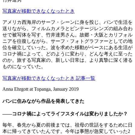
写真家が移動できなくなったとき
アメリカ西海岸のサーフ・シーンに身を投じ、バンで生活を
送りながら、フィルムカメラとビンテージレンズの組み合わ
せで被写体を写す、竹井達男さん。故郷・大阪とカリフォル
ニアを往復しながら、サーフ・フォトグラファーとしての地
位を確立していった。波を求めた移動がベースにある生活が
コロナ禍によって、どのように変わり、どんな考えに至った
のか。旅する写真家の、新しい日常は、より真摯に深く潜る
ものになっていた。
写真家が移動できなくなったとき 記事一覧
Anna Ehrgott at Topanga, January 2019
バンに住みながら作品を発表してきた
——コロナ禍によってライフスタイルは変わりましたか？
毎年、春先から夏の前後までは、祖母の世話をするために日
本に帰ってきていたんです。今年は事態が急変していった2