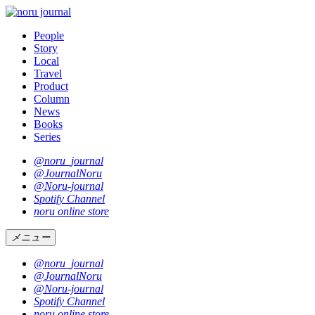
People
Story
Local
Travel
Product
Column
News
Books
Series
@noru_journal
@JournalNoru
@Noru-journal
Spotify Channel
noru online store
メニュー
@noru_journal
@JournalNoru
@Noru-journal
Spotify Channel
noru online store