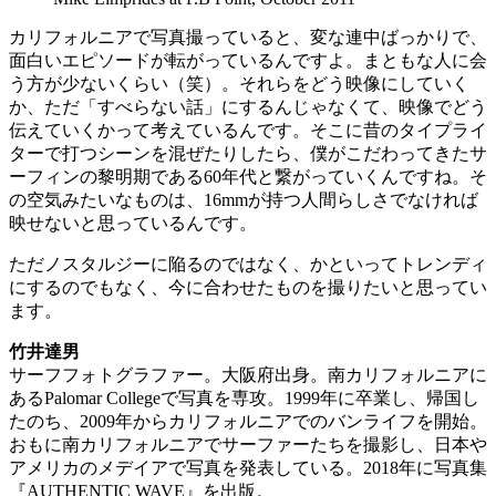
カリフォルニアで写真撮っていると、変な連中ばっかりで、
面白いエピソードが転がっているんですよ。まともな人に会
う方が少ないくらい（笑）。それらをどう映像にしていく
か、ただ「すべらない話」にするんじゃなくて、映像でどう
伝えていくかって考えているんです。そこに昔のタイプライ
ターで打つシーンを混ぜたりしたら、僕がこだわってきたサ
ーフィンの黎明期である60年代と繋がっていくんですね。そ
の空気みたいなものは、16mmが持つ人間らしさでなければ
映せないと思っているんです。
ただノスタルジーに陥るのではなく、かといってトレンディ
にするのでもなく、今に合わせたものを撮りたいと思ってい
ます。
竹井達男
サーフフォトグラファー。大阪府出身。南カリフォルニアに
あるPalom­ar Collegeで写真を専攻。1999年に卒業し、帰国し
たのち、2009年からカリフォルニアでのバンライフを開始。
おもに南カリフォルニアでサーファーたちを撮影し、日本や
アメリカのメデイアで写真を発表している。2018年に写真集
『AUTHENTIC WAVE』を出版。