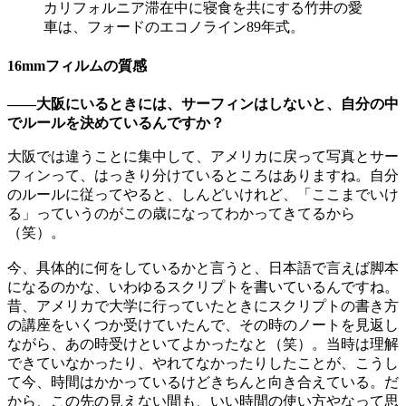
カリフォルニア滞在中に寝食を共にする竹井の愛
車は、フォードのエコノライン89年式。
16mmフィルムの質感
——大阪にいるときには、サーフィンはしないと、自分の中
でルールを決めているんですか？
大阪では違うことに集中して、アメリカに戻って写真とサー
フィンって、はっきり分けているところはありますね。自分
のルールに従ってやると、しんどいけれど、「ここまでいけ
る」っていうのがこの歳になってわかってきてるから
（笑）。
今、具体的に何をしているかと言うと、日本語で言えば脚本
になるのかな、いわゆるスクリプトを書いているんですね。
昔、アメリカで大学に行っていたときにスクリプトの書き方
の講座をいくつか受けていたんで、その時のノートを見返し
ながら、あの時受けといてよかったなと（笑）。当時は理解
できていなかったり、やれてなかったりしたことが、こうし
て今、時間はかかっているけどきちんと向き合えている。だ
から、この先の見えない間も、いい時間の使い方やなって思