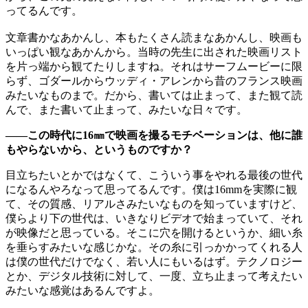
ってるんです。
文章書かなあかんし、本もたくさん読まなあかんし、映画も
いっぱい観なあかんから。当時の先生に出された映画リスト
を片っ端から観てたりしますね。それはサーフムービーに限
らず、ゴダールからウッディ・アレンから昔のフランス映画
みたいなものまで。だから、書いては止まって、また観て読
んで、また書いて止まって、みたいな日々です。
——この時代に16㎜で映画を撮るモチベーションは、他に誰
もやらないから、というものですか？
目立ちたいとかではなくて、こういう事をやれる最後の世代
になるんやろなって思ってるんです。僕は16mmを実際に観
て、その質感、リアルさみたいなものを知っていますけど、
僕らより下の世代は、いきなりビデオで始まっていて、それ
が映像だと思っている。そこに穴を開けるというか、細い糸
を垂らすみたいな感じかな。その糸に引っかかってくれる人
は僕の世代だけでなく、若い人にもいるはず。テクノロジー
とか、デジタル技術に対して、一度、立ち止まって考えたい
みたいな感覚はあるんですよ。