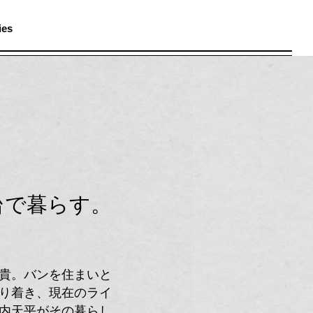
ies
メ
ニ
ュ
ー
台で暮らす。
貴。バンを住まいと
り着き、現在のライ
内天平
がその暮らし