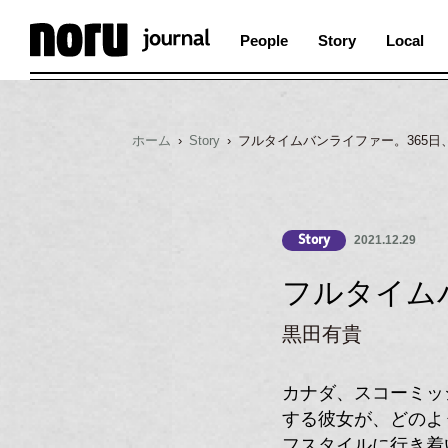
People
Story
Local
ホーム
›
Story
› フルタイムバンライファー。365日
2021.12.29
Story
フルタイム
黒田有貴
カナダ、スコーミッ
する彼女が、どのよ
フスタイルに行き着