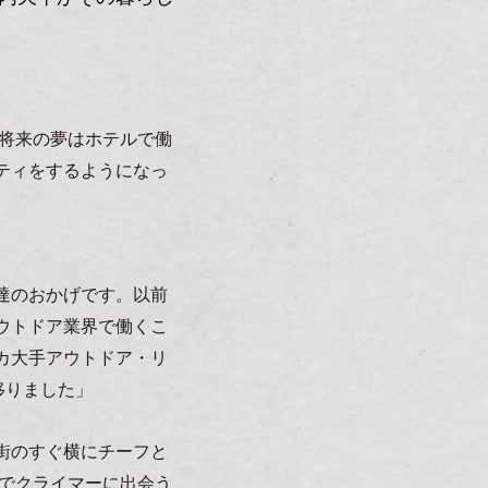
、将来の夢はホテルで働
ティをするようになっ
達のおかげです。以前
ウトドア業界で働くこ
カ大手アウトドア・リ
移りました」
街のすぐ横にチーフと
常でクライマーに出会う