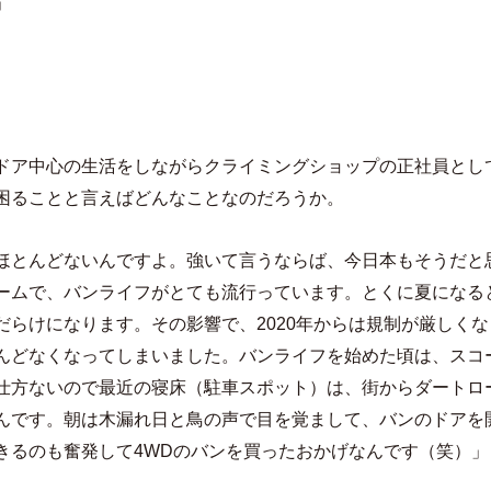
」
ドア中心の生活をしながらクライミングショップの正社員とし
困ることと言えばどんなことなのだろうか。
ほとんどないんですよ。強いて言うならば、今日本もそうだと
ームで、バンライフがとても流行っています。とくに夏になる
だらけになります。その影響で、2020年からは規制が厳しく
んどなくなってしまいました。バンライフを始めた頃は、スコ
仕方ないので最近の寝床（駐車スポット）は、街からダートロー
んです。朝は木漏れ日と鳥の声で目を覚まして、バンのドアを
きるのも奮発して4WDのバンを買ったおかげなんです（笑）」