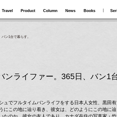
Travel
Product
Column
News
Books
Ser
、バン1台で暮らす。
バンライファー。365日、バン1
シュでフルタイムバンライフをする日本人女性、黒田有
うにこの地に辿り着き、彼女は、どのようにこの地に辿
いたのか。彼女の友人であり、カナダ在住の
写真家・竹