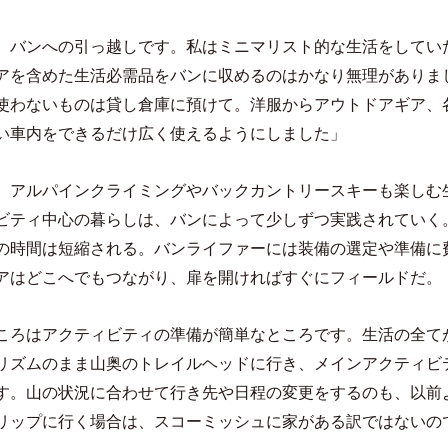
、バンへの引っ越しです。私はミニマリスト的な生活をしてい
アを含めた生活必需品をバンに収めるのはかなり無理がありま
使わないものは貸し倉庫に預けて。洋服からアウトドアギア、
い車内をできるだけ広く使えるようにしました」
、アルパインクライミングやバックカントリースキーも楽しむ
ビティ中心の暮らしは、バンによって少しずつ実践されていく
の時間は短縮される。バンライファーには装備の選定や準備に
アはどこへでもつながり、扉を開ければすぐにフィールドだ。
ころはアクティビティの準備が簡単なところです。生活の全て
リズムのまま山奥のトレイルヘッドに行き、メインアクティビ
す。山の状況に合わせて行き先や日程の変更をするのも、以前
リップに行く場合は、スコーミッシュに家がある訳ではないの