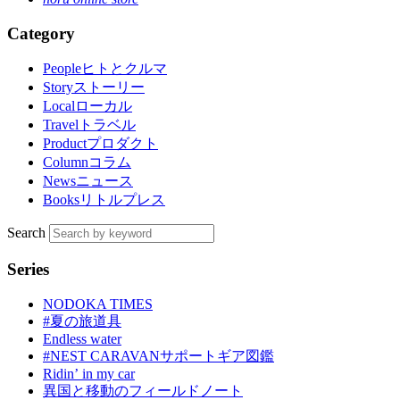
Category
People
ヒトとクルマ
Story
ストーリー
Local
ローカル
Travel
トラベル
Product
プロダクト
Column
コラム
News
ニュース
Books
リトルプレス
Search
Series
NODOKA TIMES
#夏の旅道具
Endless water
#NEST CARAVANサポートギア図鑑
Ridinʼ in my car
異国と移動のフィールドノート