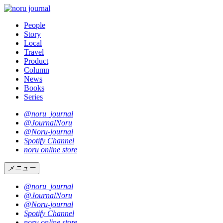
People
Story
Local
Travel
Product
Column
News
Books
Series
@noru_journal
@JournalNoru
@Noru-journal
Spotify Channel
noru online store
メニュー
@noru_journal
@JournalNoru
@Noru-journal
Spotify Channel
noru online store