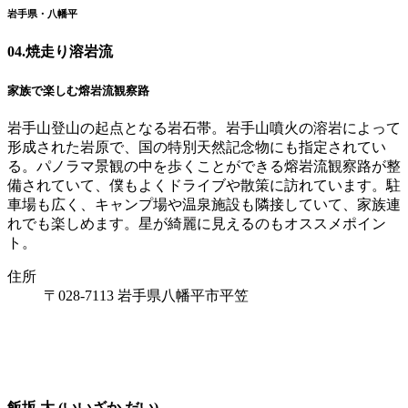
岩手県・八幡平
04.
焼走り溶岩流
家族で楽しむ熔岩流観察路
岩手山登山の起点となる岩石帯。岩手山噴火の溶岩によって
形成された岩原で、国の特別天然記念物にも指定されてい
る。パノラマ景観の中を歩くことができる熔岩流観察路が整
備されていて、僕もよくドライブや散策に訪れています。駐
車場も広く、キャンプ場や温泉施設も隣接していて、家族連
れでも楽しめます。星が綺麗に見えるのもオススメポイン
ト。
住所
〒028-7113 岩手県八幡平市平笠
飯坂 大 (いいざか だい)