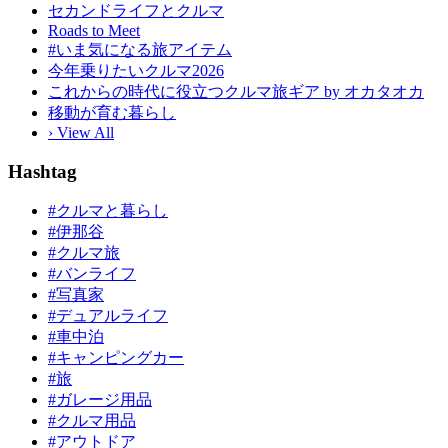
セカンドライフとクルマ
Roads to Meet
#いま気になる旅アイテム
今年乗りたいクルマ2026
これからの時代に役立つクルマ旅ギア by オカタオカ
移動が育む暮らし
› View All
Hashtag
#クルマと暮らし
#伊那谷
#クルマ旅
#バンライフ
#写真家
#デュアルライフ
#車中泊
#キャンピングカー
#旅
#ガレージ用品
#クルマ用品
#アウトドア