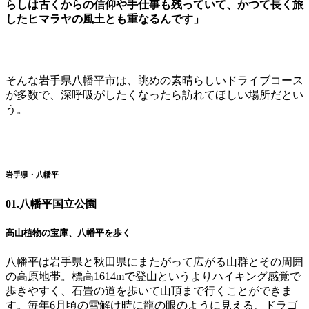
らしは古くからの信仰や手仕事も残っていて、かつて長く旅
したヒマラヤの風土とも重なるんです」
そんな岩手県八幡平市は、眺めの素晴らしいドライブコース
が多数で、深呼吸がしたくなったら訪れてほしい場所だとい
う。
岩手県・八幡平
01.
八幡平国立公園
高山植物の宝庫、八幡平を歩く
八幡平は岩手県と秋田県にまたがって広がる山群とその周囲
の高原地帯。標高1614mで登山というよりハイキング感覚で
歩きやすく、石畳の道を歩いて山頂まで行くことができま
す。毎年6月頃の雪解け時に龍の眼のように見える、ドラゴ