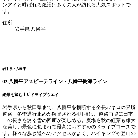
ンアイと呼ばれる鏡沼は多くの人が訪れる人気スポットで
す。
住所
岩手県 八幡平
岩手県・八幡平
02.
八幡平アスピーテライン・八幡平樹海ライン
絶景を望む山岳ドライブウエイ
岩手県から秋田県まで、八幡平を横断する全長27キロの景勝
道路。冬季通行止めが解除される4月頃は、道路両脇に日本
一の長さを誇る雪の回廊が楽しめる。夏場も秋の紅葉も雄大
な美しい景色に包まれて最高におすすめのドライブコースで
す。様々な歩き道へのアクセスがよく、ハイキングや登山の