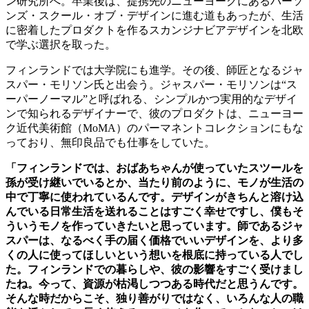
ン研究所へ。卒業後は、提携先のニューヨークにあるパーソ
ンズ・スクール・オブ・デザインに進む道もあったが、生活
に密着したプロダクトを作るスカンジナビアデザインを北欧
で学ぶ選択を取った。
フィンランドでは大学院にも進学。その後、師匠となるジャ
スパー・モリソン氏と出会う。ジャスパー・モリソンは“ス
ーパーノーマル”と呼ばれる、シンプルかつ実用的なデザイ
ンで知られるデザイナーで、彼のプロダクトは、ニューヨー
ク近代美術館（MoMA）のパーマネントコレクションにもな
っており、無印良品でも仕事をしていた。
「フィンランドでは、おばあちゃんが使っていたスツールを
孫が受け継いでいるとか、当たり前のように、モノが生活の
中で丁寧に使われているんです。デザインがきちんと溶け込
んでいる日常生活を送れることはすごく幸せですし、僕もそ
ういうモノを作っていきたいと思っています。師であるジャ
スパーは、なるべく手の届く価格でいいデザインを、より多
くの人に使ってほしいという想いを根底に持っている人でし
た。フィンランドでの暮らしや、彼の影響をすごく受けまし
たね。今って、資源が枯渇しつつある時代だと思うんです。
そんな時だからこそ、独り善がりではなく、いろんな人の職