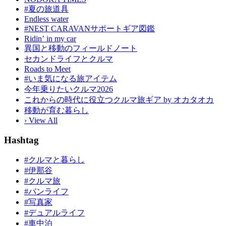
#夏の旅道具
Endless water
#NEST CARAVANサポートギア図鑑
Ridinʼ in my car
異国と移動のフィールドノート
セカンドライフとクルマ
Roads to Meet
#いま気になる旅アイテム
今年乗りたいクルマ2026
これからの時代に役立つクルマ旅ギア by オカタオカ
移動が育む暮らし
› View All
Hashtag
#クルマと暮らし
#伊那谷
#クルマ旅
#バンライフ
#写真家
#デュアルライフ
#車中泊