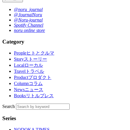
@noru_journal
@JournalNoru
@Noru-journal
Spotify Channel
noru online store
Category
People
ヒトとクルマ
Story
ストーリー
Local
ローカル
Travel
トラベル
Product
プロダクト
Column
コラム
News
ニュース
Books
リトルプレス
Search
Series
NODOKA TIMES