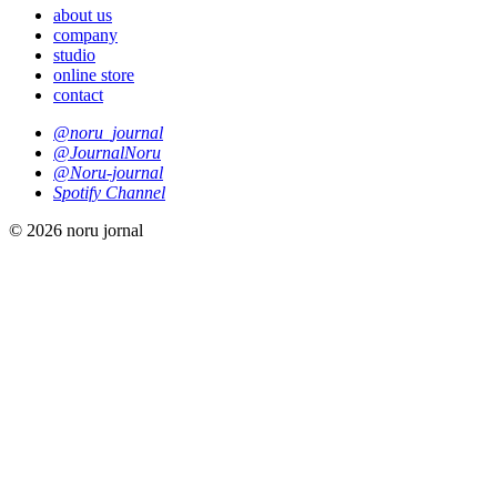
about us
company
studio
online store
contact
@noru_journal
@JournalNoru
@Noru-journal
Spotify Channel
© 2026 noru jornal