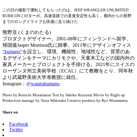
この日の撮影で運転してもらったのは、JEEP WRANGLER UNLIMITED
RUBICON 2.0ℓターボ。高速道路での直進安定性も高く、都内からの長野
までのロングドライブも快適に走り抜けた
熊野亘 (くまのわたる)
プロダクトデザイナー。2001-08年にフィンランドへ留学、
帰国後Jasper Morrison氏に師事。2011年にデザインオフィス
“kumano“
を設立し、環境、機能性、地域性など、背景のあ
るデザインをテーマにカリモクや、天童木工などの国内外の
家具メーカーとプロジェクトを手掛ける。2021年にスイスの
ローザンヌ州立美術学校（ECAL）にて教鞭をとり、同年秋
より武蔵野美術大学准教授に就任。
Instagram：
@watarukumano
Photo by Kenichi Muramatsu Text by Sakiko Koizumi Movie by Right up
Production manage by Yuna Wakisaka Creative produce by Ryo Muramatsu
Share on
Facebook
Twitter