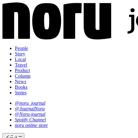
People
Story
Local
Travel
Product
Column
News
Books
Series
@noru_journal
@JournalNoru
@Noru-journal
Spotify Channel
noru online store
メニュー