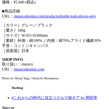
価格：¥5,940 (税込)
■商品詳細
URL：
muracodesigns.com/products/double-knit-gloves-grey
［カラー］グレー／ブラック
［重さ］180g
［サイズ］W165×D260mm
［素材］外側：綿100% ／内側：綿70%,アラミド繊維30%
手首：コットンキャンバス
［原産国］日本
SHOP INFO
取り扱い：muraco
URL：
muracodesigns.com
Photo by Shinji Yagi／Kenichi Muramatsu
Hashtag
#これからの時代に役立つクルマ旅ギア by 岡田宰
Share on