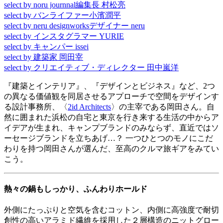
select by noru journnal編集長 村松亮
select by バンライファー小濱潤平
select by neru designworksデザイナー neru
select by インスタグラマー YURIE
select by キャンパー issei
select by 建築家 岡田宰
select by クリエイティブ・ディレクター 田中嵐洋
『建築とインテリア』、『デザインとビジネス』など、2つ
の異なる価値観を同居させるアプローチで空間をデザインす
る設計事務所、〈
2id Architects
〉の主宰である岡田さん。自
然に囲まれた浜松の自宅と東京を行き来する生活の中からア
イデアが生まれ、キャンプブランドのみならず、直近ではソ
ーセージブランドを立ちあげ…？ 一つひとつのモノにこだ
わりを持つ岡田さんが選んだ、至高のクルマ旅ギアをみてい
こう。
熱々の鍋もしっかり、ふんわりホールド
外側にたっぷりと空気を含むコットン、内側に高強度で耐切
創性の高いアラミド繊維を採用した２層構造のニットグロー