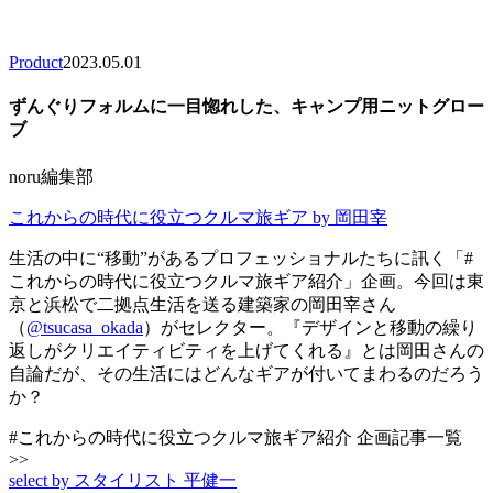
Product
2023.05.01
ずんぐりフォルムに一目惚れした、キャンプ用ニットグロー
ブ
noru編集部
これからの時代に役立つクルマ旅ギア by 岡田宰
生活の中に“移動”があるプロフェッショナルたちに訊く「#
これからの時代に役立つクルマ旅ギア紹介」企画。今回は東
京と浜松で二拠点生活を送る建築家の岡田宰さん
（
@tsucasa_okada
）がセレクター。『デザインと移動の繰り
返しがクリエイティビティを上げてくれる』とは岡田さんの
自論だが、その生活にはどんなギアが付いてまわるのだろう
か？
#これからの時代に役立つクルマ旅ギア紹介 企画記事一覧
>>
select by スタイリスト 平健一