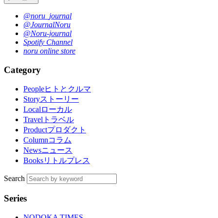
@noru_journal
@JournalNoru
@Noru-journal
Spotify Channel
noru online store
Category
People
ヒトとクルマ
Story
ストーリー
Local
ローカル
Travel
トラベル
Product
プロダクト
Column
コラム
News
ニュース
Books
リトルプレス
Search
Series
NODOKA TIMES