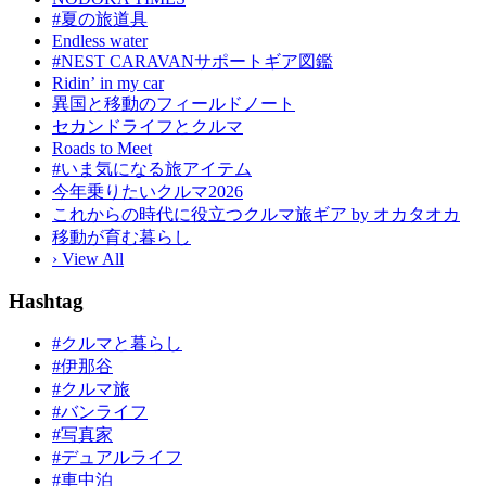
#夏の旅道具
Endless water
#NEST CARAVANサポートギア図鑑
Ridinʼ in my car
異国と移動のフィールドノート
セカンドライフとクルマ
Roads to Meet
#いま気になる旅アイテム
今年乗りたいクルマ2026
これからの時代に役立つクルマ旅ギア by オカタオカ
移動が育む暮らし
› View All
Hashtag
#クルマと暮らし
#伊那谷
#クルマ旅
#バンライフ
#写真家
#デュアルライフ
#車中泊