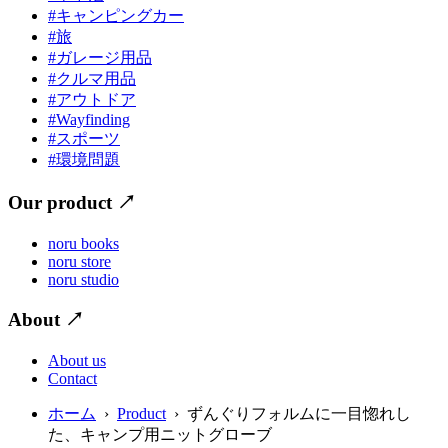
#キャンピングカー
#旅
#ガレージ用品
#クルマ用品
#アウトドア
#Wayfinding
#スポーツ
#環境問題
Our product
↗
noru books
noru store
noru studio
About
↗
About us
Contact
ホーム
›
Product
› ずんぐりフォルムに一目惚れし
た、キャンプ用ニットグローブ