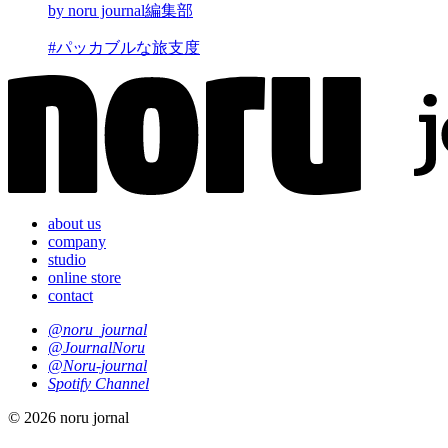
by noru journal編集部
#パッカブルな旅支度
about us
company
studio
online store
contact
@noru_journal
@JournalNoru
@Noru-journal
Spotify Channel
© 2026 noru jornal