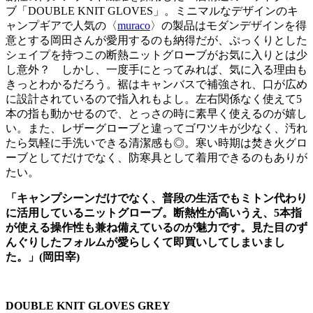
ブ「DOUBLE KNIT GLOVES」。ミニマルなデザインのキ
ャンプギアで人気の〈
muraco
〉の製品はモダンデザインを得
意とする岡田さんが愛用するのも納得だが、ぷっくりとした
シェイプを持つこの断熱ニットグローブがお気に入りとは少
し意外？ しかし、一度手にとってみれば、気に入る理由も
きっとわかるだろう。裾はキャンバスで補強され、口が広め
に設計されているので指入れもよし。左右関係なく使えて5
本の指も動かせるので、とっさの時に素早く使えるのが嬉し
い。また、レザーグローブと違ってゴワツキが少なく、汚れ
たら気軽に手洗いできる清潔感も◎。寒い時期は焚き火グロ
ーブとしてだけでなく、防寒具として着用できるのもありが
たい。
「キャンプシーンだけでなく、普段の生活でもミトン代わり
に活用しているニットグローブ。断熱性が高いうえ、5本指
が使える操作性も兼ね備えているのが魅力です。見た目のず
んぐりしたフォルムが愛らしくて即買いしてしまいまし
た。」(岡田宰)
DOUBLE KNIT GLOVES GREY