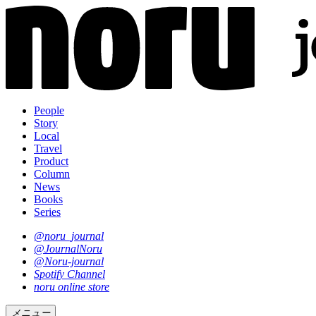
People
Story
Local
Travel
Product
Column
News
Books
Series
@noru_journal
@JournalNoru
@Noru-journal
Spotify Channel
noru online store
メニュー