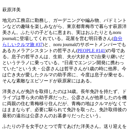
萩原洋美
地元の工務店に勤務し、ガーデニングや編み物、バドミント
ンなどの趣味を楽しみながら、東京都青梅市で暮らす萩原洋
美さん。ふたりの子どもに恵まれ、実はおふたりともnoru
journalに登場してくれている。花屋を営む明日香さん(
自分
らしいクルマ旅 #37
)と、noru journalのサポートメンバーでも
あるカメラアシスタントの哲平さん(
PEOPLE #141
)の母であ
る。息子の哲平さんは、生前、夫が大好きで2台乗り継いだ
というテラノに乗っている。“日産でエンジン開発に携わっ
ていた”という夫・公彦さんは哲平さんが1歳の時に他界。今
は亡き夫が愛したクルマの助手席に、今度は息子が乗せる。
そんな素敵なエピソードが萩原家にはある。
洋美さんが免許を取得したのは34歳。長年免許を持たず、ド
ライブは専ら夫の助手席だった。公彦さんが他界したのを機
に両親の住む青梅移り住んだが、青梅の地はクルマがなくて
はままならず、必要に駆られて免許を取った。免許取得後の
最初の遠出は公彦さんのお墓参りだったという。
ふたりの子を女手ひとつで育てあげた洋美さん。送り迎えを