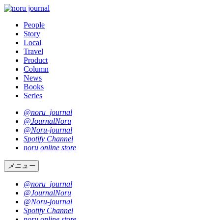
People
Story
Local
Travel
Product
Column
News
Books
Series
@noru_journal
@JournalNoru
@Noru-journal
Spotify Channel
noru online store
メニュー
@noru_journal
@JournalNoru
@Noru-journal
Spotify Channel
noru online store