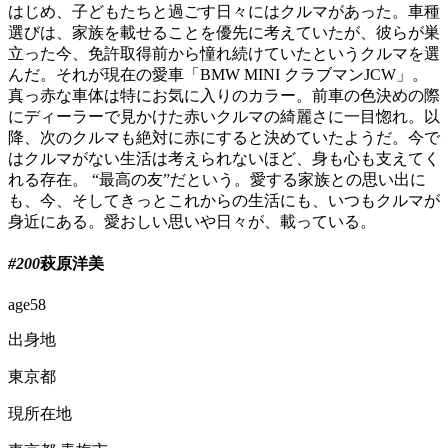
はじめ、子どもたちと過ごす日々にはクルマがあった。車種
選びは、家族を載せることを優先に考えていたが、彼らが巣
立った今、免許取得前から憧れ続けていたというクルマを選
んだ。それが現在の愛車「BMW MINI クラブマンJCW」。
真っ赤な車体は特にお気に入りのカラー。前車の色決めの際
にディーラーで見かけた赤いクルマの綺麗さに一目惚れ。以
降、次のクルマも絶対に赤にすると決めていたようだ。今で
はクルマがない生活は考えられないほど、身も心も支えてく
れる存在。 “最高の友”だという。愛する家族との思い出に
も、今、そしてきっとこれからの生活にも、いつもクルマが
身近にある。愛おしい思いや日々が、載っている。
#200
萩原洋美
age
58
出身地
東京都
現所在地