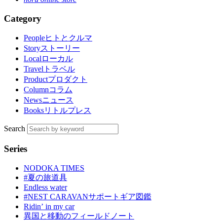
Category
People
ヒトとクルマ
Story
ストーリー
Local
ローカル
Travel
トラベル
Product
プロダクト
Column
コラム
News
ニュース
Books
リトルプレス
Search
Series
NODOKA TIMES
#夏の旅道具
Endless water
#NEST CARAVANサポートギア図鑑
Ridinʼ in my car
異国と移動のフィールドノート