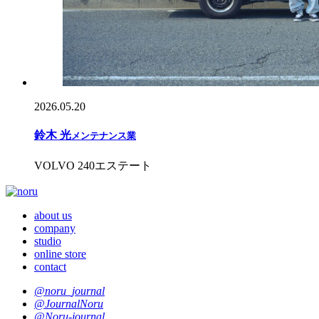
2026.05.20
鈴木 光
メンテナンス業
VOLVO 240エステート
about us
company
studio
online store
contact
@noru_journal
@JournalNoru
@Noru-journal