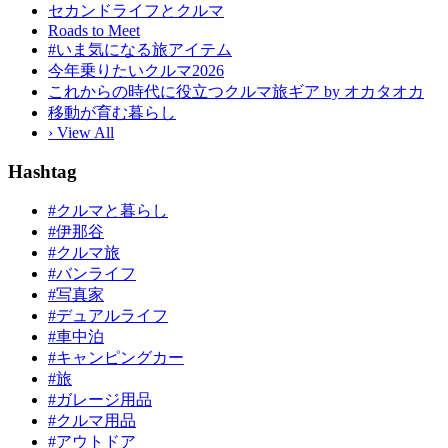
セカンドライフとクルマ
Roads to Meet
#いま気になる旅アイテム
今年乗りたいクルマ2026
これからの時代に役立つクルマ旅ギア by オカタオカ
移動が育む暮らし
› View All
Hashtag
#クルマと暮らし
#伊那谷
#クルマ旅
#バンライフ
#写真家
#デュアルライフ
#車中泊
#キャンピングカー
#旅
#ガレージ用品
#クルマ用品
#アウトドア