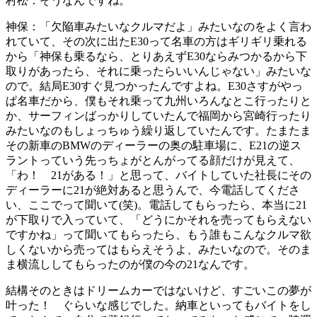
村松：
そうなんですね。
神保：
「欠陥車みたいなクルマだよ」みたいなのをよく言わ
れていて、その次に出たE30って名車の方はギリギリ乗れる
から「神保も乗るなら、とりあえずE30ならみつかるから下
取りがあったら、それに乗ったらいいんじゃない」みたいな
ので。結局E30すぐ見つかったんですよね。E30さすがやっ
ぱ名車だから、僕もそれ乗って九州いろんなとこ行ったりと
か、サーフィンばっかりしていたんで福岡から宮崎行ったり
みたいなのもしょっちゅう繰り返していたんです。たまたま
その新車のBMWのディーラーの奥の駐車場に、E21の逆ス
ラントっていう先っちょがとんがってる顔だけが見えて、
「わ！ 21がある！」と思って、バイトしていた社長にその
ディーラーに21が絶対あると思うんで、今電話してくださ
い、ここでって聞いて(笑)。電話してもらったら、本当に21
が下取りで入っていて、「どうにかそれを売ってもらえない
ですかね」って聞いてもらったら、もう誰もこんなクルマ欲
しくないから売ってはもらえそうよ、みたいなので。そのま
ま横流ししてもらったのが僕の今の21なんです。
結構そのときはドリームカーではないけど、すごいこの夢が
叶った！ ぐらいな感じでした。納車といってもバイトをし