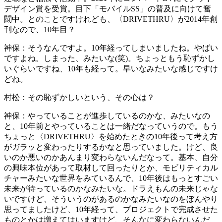
デザイン賞を受賞。目下「モバイルSS」の普及に向けて奮
闘中。とのことですけれども、〈DRIVETHRU〉が2014年創
刊なので、10年目？
神保：
そうなんですよ。10年経ってしまいましたね。やばい
ですよね。しまった、みたいな(笑)。ちょっともう恥ずかし
いぐらいですね、10年も経って。早いなみたいな感じですけ
どね。
村松：
その恥ずかしいという、その心は？
神保：
やっていることが進歩しているのかな、みたいなの
と、10年前とやっていることは一緒だなっていうので。もう
ちょっと〈DRIVETHRU〉を始めたときの10年後って考え方
がガラッと変わったりするかなと思っていました。けど、良
いのか悪いのかあんまり変わらないんだなって。基本、自分
の興味本位があって取材して回ったりとか、モビリティカル
チャーみたいな世界をみているんで、10年後はもっとすごい
未来が待っているのかなみたいな。ドラえもんの未来じゃな
いですけど、そういうのがあるのかなみたいなのをぼんやり
思ってましたけど、10年経って、プロジェクトで完成させた
ものとかは増えてはいますけど、そんなに変わらないんだ