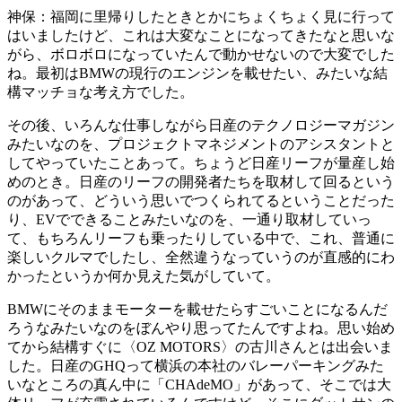
神保：
福岡に里帰りしたときとかにちょくちょく見に行って
はいましたけど、これは大変なことになってきたなと思いな
がら、ボロボロになっていたんで動かせないので大変でした
ね。最初はBMWの現行のエンジンを載せたい、みたいな結
構マッチョな考え方でした。
その後、いろんな仕事しながら日産のテクノロジーマガジン
みたいなのを、プロジェクトマネジメントのアシスタントと
してやっていたことあって。ちょうど日産リーフが量産し始
めのとき。日産のリーフの開発者たちを取材して回るという
のがあって、どういう思いでつくられてるということだった
り、EVでできることみたいなのを、一通り取材していっ
て、もちろんリーフも乗ったりしている中で、これ、普通に
楽しいクルマでしたし、全然違うなっていうのが直感的にわ
かったというか何か見えた気がしていて。
BMWにそのままモーターを載せたらすごいことになるんだ
ろうなみたいなのをぼんやり思ってたんですよね。思い始め
てから結構すぐに〈OZ MOTORS〉の古川さんとは出会いま
した。日産のGHQって横浜の本社のバレーパーキングみた
いなところの真ん中に「CHAdeMO」があって、そこでは大