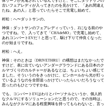
体リーフが充電されているんですけど、そこにダットサンの
古いフェアレディが入ってきたのを見かけて、「あれ間違え
たね、あの人」と思っていたらそこで充電し始めて。
村松：
へ〜ダットサンの。
神保：
ダットサンのフェアレディっていう、Zになる前のや
つですね。で、入ってきて「CHAdeMO」で充電し始めて、
あれコンバートEVだ！と思って、駆け下りて仲良くなった
のが始まりですね。
村松：
へえ。
神保：
そのときは〈DRIVETHRU〉の構想はまだなかったで
すけど、表に出ていないアンダーグラウンドにある日本のク
ルマづくりのカルチャーがあるなとは、ちょいちょい感じて
ました。そういうのをきっかけに、ピンホールから光が灯っ
ているようなのを全部追っかけていったらいいだろうなって
思ったのもひとつですかね。
でも、コンバートEVはわりとパーソナルというか、個人的
なクルマにするソリューションだと思うので。その当時は、
みんながクルマにある程度興味を持ってもらわないと、言っ