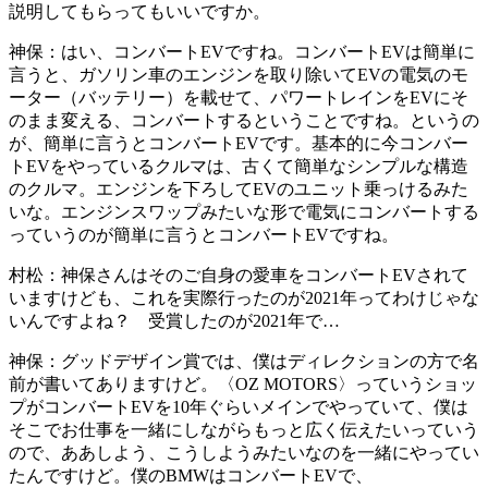
説明してもらってもいいですか。
神保：
はい、コンバートEVですね。コンバートEVは簡単に
言うと、ガソリン車のエンジンを取り除いてEVの電気のモ
ーター（バッテリー）を載せて、パワートレインをEVにそ
のまま変える、コンバートするということですね。というの
が、簡単に言うとコンバートEVです。基本的に今コンバー
トEVをやっているクルマは、古くて簡単なシンプルな構造
のクルマ。エンジンを下ろしてEVのユニット乗っけるみた
いな。エンジンスワップみたいな形で電気にコンバートする
っていうのが簡単に言うとコンバートEVですね。
村松：
神保さんはそのご自身の愛車をコンバートEVされて
いますけども、これを実際行ったのが2021年ってわけじゃな
いんですよね？ 受賞したのが2021年で…
神保：
グッドデザイン賞では、僕はディレクションの方で名
前が書いてありますけど。〈OZ MOTORS〉っていうショッ
プがコンバートEVを10年ぐらいメインでやっていて、僕は
そこでお仕事を一緒にしながらもっと広く伝えたいっていう
ので、ああしよう、こうしようみたいなのを一緒にやってい
たんですけど。僕のBMWはコンバートEVで、