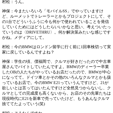
村松：
うん。
神保：
今またいろいろ「モバイルSS」でやっていますけ
ど、ルーメットでトレーラーとかもプロジェクトにして、そ
の1台でどういうふうに今も何かで使われていることを発信
していくためにはどうしたらいいかなと思い、考えついたっ
ていうのは〈DRIVETHRU〉。何か解決策みたいな感じです
かね。メディアにして。
村松：
今のBMWはロンドン留学に行く前に1回車検切って実
家に戻しているんですよね？
神保：
学生の頃、僕福岡で、クルマが好きだったので中古車
屋さんでバイトしていたんですよ。BMWのディーラー卒業
したOBの人たちがやっているお店だったので、BMWが中心
になってて。ドイツ車とかその他のいろんなクルマとかも扱
っているお店で。今のBMW E21っていうんですけど、21が
欲しいとは言ってはいたんですけど全然見つからないし、ク
ルマとしての完成度も高くないから、お店のその先輩たちは
現役時代にE21を新車で売っていたけど、もうあんなクルマ
捨ててたよっていう(笑)