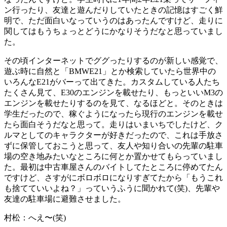
ン行ったり、友達と遊んだりしていたときの記憶はすごく鮮
明で、ただ面白いなっていうのはあったんですけど、走りに
関してはもうちょっとどうにかなりそうだなと思っていまし
た。
その頃インターネットでググったりするのが新しい感覚で、
遊ぶ時に自然と「BMWE21」とか検索していたら世界中の
いろんなE21がバーって出てきた。カスタムしている人たち
たくさん見て、E30のエンジンを載せたり、もっといいM3の
エンジンを載せたりするのを見て、なるほどと。そのときは
学生だったので、稼ぐようになったら現行のエンジンを載せ
たら面白そうだなと思って。走りはいまいちでしたけど、ク
ルマとしてのキャラクターが好きだったので、これは手放さ
ずに保管しておこうと思って、友人や知り合いの先輩の駐車
場の空き地みたいなところに何とか置かせてもらっていまし
た。最初は中古車屋さんのバイトしてたところに停めてたん
ですけど、さすがにボロボロになりすぎてたから「もうこれ
も捨てていいよね？」っていうふうに聞かれて(笑)、先輩や
友達の駐車場に避難させました。
村松：
へえ〜(笑)