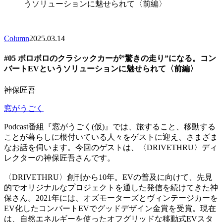
うソリューションに魅せられて〈前編〉
Column
2025.03.14
#05 ボロボロのクラシックカーが”驚きの走り”になる。コン
バートEVというソリューションに魅せられて〈前編〉
神保匠吾
窓がうごく
Podcast番組『窓がうごく(仮)』では、旅すること、移動する
ことが暮らしに根付いている人々をゲストに迎え、さまざま
なお話を伺います。今回のゲストは、〈DRIVETHRU〉ディ
レクターの神保匠吾さんです。
〈DRIVETHRU〉創刊から10年。EVの普及に向けて、先見
的でオリジナルなプロジェクトを通した発信を続けてきた神
保さん。2021年には、オズモーターズとヴィンテージカーを
EV化したコンバートEVでグッドデザイン金賞を受賞。現在
は、自然エネルギーを使ったオフグリッドな移動式EVスタ