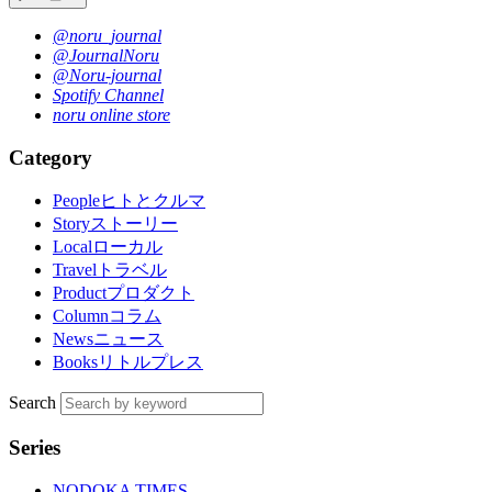
@noru_journal
@JournalNoru
@Noru-journal
Spotify Channel
noru online store
Category
People
ヒトとクルマ
Story
ストーリー
Local
ローカル
Travel
トラベル
Product
プロダクト
Column
コラム
News
ニュース
Books
リトルプレス
Search
Series
NODOKA TIMES