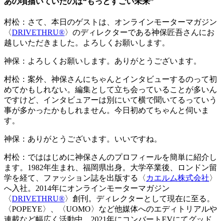
あの頃描いていたのは“もっとすごい未来”
村松：
さて、本日のゲストは、オンラインモーターマガジン
〈
DRIVETHRU®︎
〉のディレクターである神保匠吾さんにお
越しいただきました。よろしくお願いします。
神保：
よろしくお願いします。ありがとうございます。
村松：
案外、神保さんにちゃんとインタビューするのって初
めてかもしれない。編集として立ち会っていることが多いん
ですけど、インタビュアーは別にいて横で聞いてるっていう
事が多かったかもしれません。今日初めてちゃんと伺いま
す。
神保：
ありがとうございます。いいですね。
村松：
でははじめに神保さんのプロフィールを簡単に紹介し
ます。1982年生まれ、福岡県出身。大学卒業後、ロンドン留
学を経て、ファッション誌を出版する〈
カエルム株式会社
〉
へ入社。2014年にオンラインモーターマガジン
〈
DRIVETHRU®︎
〉創刊。ディレクターとして現在に至る。
〈POPEYE〉、〈UOMO〉など他媒体へのエディトリアルや
連載など幅広く活動中。2021年にコンバートEVにてグッド