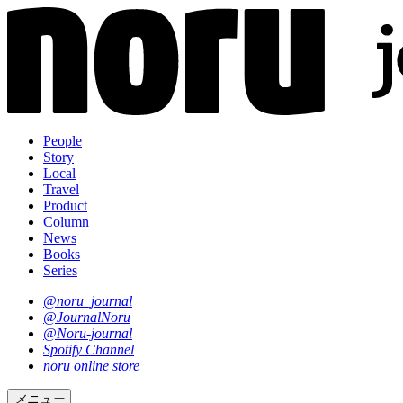
People
Story
Local
Travel
Product
Column
News
Books
Series
@noru_journal
@JournalNoru
@Noru-journal
Spotify Channel
noru online store
メニュー