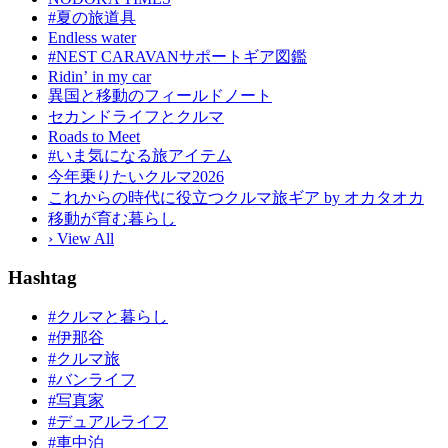
#夏の旅道具
Endless water
#NEST CARAVANサポートギア図鑑
Ridinʼ in my car
異国と移動のフィールドノート
セカンドライフとクルマ
Roads to Meet
#いま気になる旅アイテム
今年乗りたいクルマ2026
これからの時代に役立つクルマ旅ギア by オカタオカ
移動が育む暮らし
› View All
Hashtag
#クルマと暮らし
#伊那谷
#クルマ旅
#バンライフ
#写真家
#デュアルライフ
#車中泊