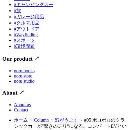
#キャンピングカー
#旅
#ガレージ用品
#クルマ用品
#アウトドア
#Wayfinding
#スポーツ
#環境問題
Our product
↗
noru books
noru store
noru studio
About
↗
About us
Contact
ホーム
›
Column
›
窓がうごく
› #05 ボロボロのクラ
シックカーが”驚きの走り”になる。コンバートEVとい