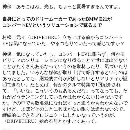
神保：
あそこはね、光も。ちょっと夏暑すぎるんですよ。
自身にとってのドリームーカーであったBMW E21が
コンバートEVというソリューションで蘇るまで
村松：
元々〈DRIVETHRU〉立ち上げる前からコンバート
EVは気になっていた、やるつもりでいたって感じですか？
神保：
気になっていたし、コンバートEVに限らず、何かモ
ビリティのソリューションになり得ることで世には出てない
ことがたくさんあるなっていうのを取材したり、気づいたり
してました。いろんな媒体が取り上げて紹介するというのは
あったとしても、継続的に何か紹介しないとリアリティが証
明できない。たとえば、何かのクルマ特集で1回紹介され
て、「いいな、こういうのもあるんだな」ってなっても、そ
れがどうランニングしているかはわからないじゃないです
か。その中でも数名気になればずっと追うかもわかんないで
すけど、よほどそのことに興味がない限りは追わないので。
継続的にできるプロジェクトにしたいなっていうのが、
〈DRIVETHRU〉始める前とかすごくあって。