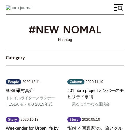
メ
ニ
ュ
#NEW NOMAL
ー
Hashtag
Category
2020.12.11
2020.11.10
People
Column
#038
礒
村真介
#01 noru projectメンバーのモ
ビリティ事情
トレイルライター／ランナー
TESLA モデル3 2019年式
乗るにまつわる座談会
2020.10.13
2020.05.10
Story
Story
Weekender for Urban life by
“旅する写真家”の、旅とクル