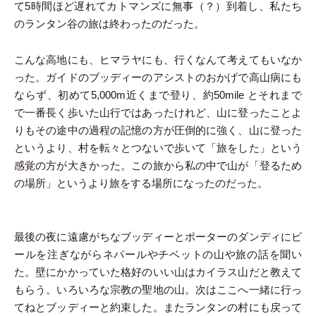
て5時間ほど遅れてカトマンズに無事（？）到着し、私たち
のランタン谷の旅は終わったのだった。
こんな高地にも、ヒマラヤにも、行くなんて考えてもいなか
った。ガイドのブッディーのアシストのおかげで高山病にも
ならず、初めて5,000m近くまで登り、約50mile とそれまで
で一番長く歩いた山行ではあったけれど、山に登ったことよ
りもその途中の過程の記憶の方が圧倒的に強く、山に登った
というより、村を転々とつないで歩いて「旅をした」という
感覚の方が大きかった。この旅から私の中で山が「登るため
の場所」というより旅をする場所になったのだった。
最後の夜に遠慮がちなブッディーとポーターのダンディにビ
ールを注ぎながらネパールやチベットの山や旅の話を聞い
た。壁にかかっていた格好のいい山はカイラス山だと教えて
もらう。いろいろな宗教の聖地の山。次はここへ一緒に行っ
てねとブッディーと約束した。またランタンの村にも戻って