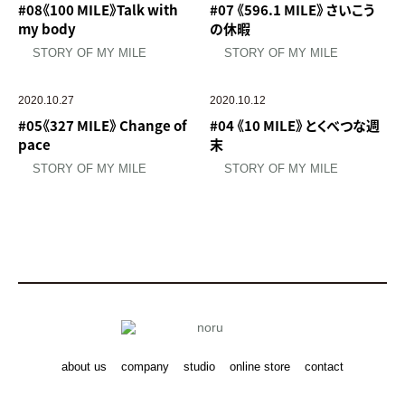
#08《100 MILE》Talk with
#07 《596.1 MILE》 さいこう
my body
の休暇
STORY OF MY MILE
STORY OF MY MILE
2020.10.27
2020.10.12
#05《327 MILE》 Change of
#04 《10 MILE》 とくべつな週
pace
末
STORY OF MY MILE
STORY OF MY MILE
about us
company
studio
online store
contact