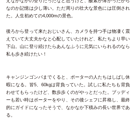
えなかなかの登りだったなと思うけど、酸素が薄かったから
なのか記憶は少し薄い。ただ周りの壮大な景色には圧倒され
た。人生初めての4,000mの景色。
後ろから登って来たおじいさん、カメラを持つ手は物凄く震
えていて大丈夫かなと心配していたけれど、私たちより早い
下山。山に登り続けたらあんなふうに元気にいられるのなら
私も歩き続けたい！
キャンジンゴンパまでくると、ポーターの人たちはしばし休
暇になる。皆5、60kgは背負っていた。試しに私たちも背負
わせてもらったけど、数歩歩くのがやっとだった。ブッディ
ーも若い時はポーターをやり、その後シェフに昇格し、最終
的にガイドになったそうで、なかなか下積みの長い世界であ
る。