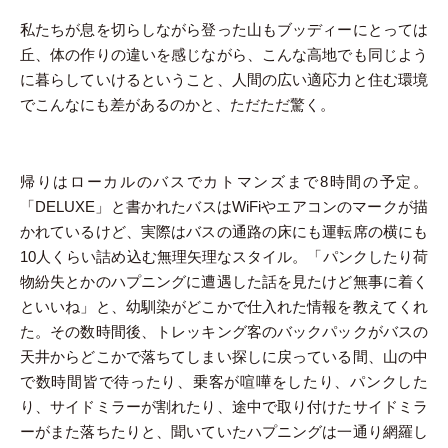
私たちが息を切らしながら登った山もブッディーにとっては
丘、体の作りの違いを感じながら、こんな高地でも同じよう
に暮らしていけるということ、人間の広い適応力と住む環境
でこんなにも差があるのかと、ただただ驚く。
帰りはローカルのバスでカトマンズまで8時間の予定。
「DELUXE」と書かれたバスはWiFiやエアコンのマークが描
かれているけど、実際はバスの通路の床にも運転席の横にも
10人くらい詰め込む無理矢理なスタイル。「パンクしたり荷
物紛失とかのハプニングに遭遇した話を見たけど無事に着く
といいね」と、幼馴染がどこかで仕入れた情報を教えてくれ
た。その数時間後、トレッキング客のバックパックがバスの
天井からどこかで落ちてしまい探しに戻っている間、山の中
で数時間皆で待ったり、乗客が喧嘩をしたり、パンクした
り、サイドミラーが割れたり、途中で取り付けたサイドミラ
ーがまた落ちたりと、聞いていたハプニングは一通り網羅し