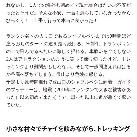
れないし、1人での海外も初めてで現地集合はだいぶ不安だ
ったとそうだ。そんな不安、一言も漏らしていなかったから
びっくり！ 上手く行って本当に良かった！
ランタン谷への入り口であるシャブルベシまでは9時間ほど
崖っぷちのダートの道を走り続ける。9時間、トランポリン
の上で飛んでるみたいに激しく揺れる。車酔いを全くしない
2人はアトラクションのように笑って乗り切ったけど、トレ
ッキングより難関かもしれない。そして一歩間違えればはる
か谷底へ落ちてしまう。登山より危険に感じる。
予定より数時間遅れで登山口のシャブルベシに到着。ガイド
のブッディーは、地震（2015年にランタンで大きな被害があ
った）以来初めて来たそうで、思った以上に道が悪くて驚い
ていた。
小さな村々でチャイを飲みながら、トレッキング