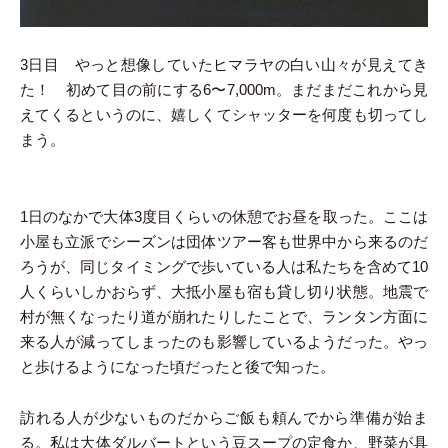
3日目 やっと想像していたヒマラヤの白い山々が見えてき
た！ 初めて目の前にする6〜7,000m。まだまだこれから見
えてくるというのに、嬉しくてシャッターを何度も切ってし
まう。
1日のなかで大体3度目くらいの休憩でお昼を取った。ここは
小屋も立派でシーズンは団体ツアー客も世界中から来るのだ
ろうが、同じタイミングで歩いている人は私たちを含めて10
人くらいしかおらず、大抵小屋も宿も貸し切り状態。地震で
村が無くなったり道が崩れたりしたことで、ランタン方面に
来る人が減ってしまったのも影響しているようだった。やっ
と歩けるようになった頃だったと後で知った。
訪れる人が少ないものだからご飯も頼んでから準備が始ま
る。私は大体ダルバートという豆スープの定食か、野菜が具