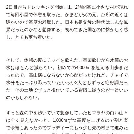
2日目からトレッキング開始、1、2時間毎に小さな村が現れ
て毎回小屋で休憩を取った。かまどが火の元。台所の近くは
暖かいので毎度お邪魔した。日本も祖父母の時代はこんな風
景だったのかなと想像する。初めてきた国なのに懐かしく感
じ、とても落ち着いた。
そして、休憩の度にチャイを飲んだ。毎回飲むから水筒のお
水はほとんど減らない。初めての4,000mを超える山歩きだ
ったので、高山病にならないか心配だったけれど、チャイで
水分をたっぷり取っていたからか2人ともずっと絶好調だっ
た。その土地でずっと根付いている習慣に従うのが一番いい
のかもしれない。
ずっと森の中を歩いていて想像していたヒマラヤの白い山々
は全く見えなかった。1,000mずつ高度を上げるので割と楽
で余裕もあったのでブッディーにもう少し先の村まで進みた