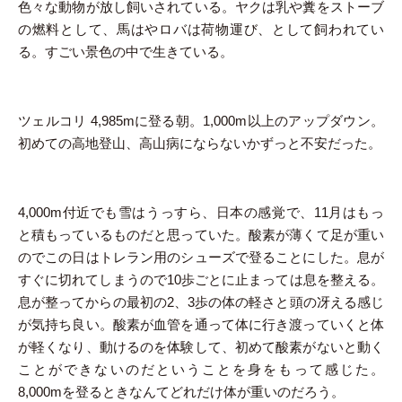
色々な動物が放し飼いされている。ヤクは乳や糞をストーブ
の燃料として、馬はやロバは荷物運び、として飼われてい
る。すごい景色の中で生きている。
ツェルコリ 4,985mに登る朝。1,000m以上のアップダウン。
初めての高地登山、高山病にならないかずっと不安だった。
4,000m付近でも雪はうっすら、日本の感覚で、11月はもっ
と積もっているものだと思っていた。酸素が薄くて足が重い
のでこの日はトレラン用のシューズで登ることにした。息が
すぐに切れてしまうので10歩ごとに止まっては息を整える。
息が整ってからの最初の2、3歩の体の軽さと頭の冴える感じ
が気持ち良い。酸素が血管を通って体に行き渡っていくと体
が軽くなり、動けるのを体験して、初めて酸素がないと動く
ことができないのだということを身をもって感じた。
8,000mを登るときなんてどれだけ体が重いのだろう。