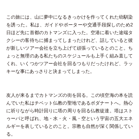
この旅には、山に夢中になるきっかけを作ってくれた幼馴染
を誘った。私は、ガイドやポーターや交通手段探しのため2
日ほど先に首都のカトマンズに入った。空港に着いた途端タ
クシーの客待ちに捕まってしまったけれど、話していると彼
が新しいツアー会社を立ち上げて頑張っているとのこと。ち
ょっと無理のある私たちのスケジュールも上手く組み直して
くれ、いくつかツアー会社を回るつもりだったけれど、ラッ
キーな事にあっさりと決まってしまった。
友人が来るまでカトマンズの街を回る。この頃空海の本を読
んでいた私はチベット仏教の聖地であるボダナートへ。熱心
に祈りながら時計回りに塔の周りを回る仏教徒達。塔はスト
ゥーパと呼ばれ、地・水・火・風・空という宇宙の五大エネ
ルギーを表しているとのこと。宗教も自然が深く関係してい
る。