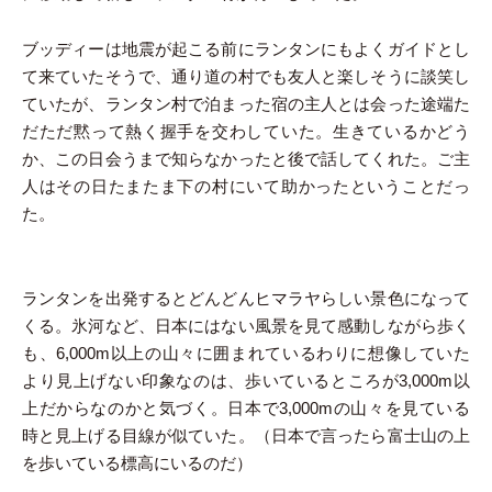
ブッディーは地震が起こる前にランタンにもよくガイドとし
て来ていたそうで、通り道の村でも友人と楽しそうに談笑し
ていたが、ランタン村で泊まった宿の主人とは会った途端た
だただ黙って熱く握手を交わしていた。生きているかどう
か、この日会うまで知らなかったと後で話してくれた。ご主
人はその日たまたま下の村にいて助かったということだっ
た。
ランタンを出発するとどんどんヒマラヤらしい景色になって
くる。氷河など、日本にはない風景を見て感動しながら歩く
も、6,000m以上の山々に囲まれているわりに想像していた
より見上げない印象なのは、歩いているところが3,000m以
上だからなのかと気づく。日本で3,000mの山々を見ている
時と見上げる目線が似ていた。（日本で言ったら富士山の上
を歩いている標高にいるのだ）