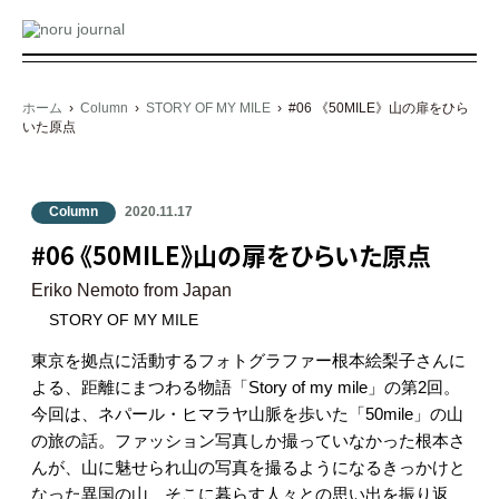
メ
ニ
ュ
ホーム
›
Column
›
STORY OF MY MILE
› #06 《50MILE》山の扉をひら
ー
いた原点
Column
2020.11.17
#06 《50MILE》山の扉をひらいた原点
Eriko Nemoto from Japan
STORY OF MY MILE
東京を拠点に活動するフォトグラファー根本絵梨子さんに
よる、距離にまつわる物語「
Story of my mile
」の第2回。
今回は、ネパール・ヒマラヤ山脈を歩いた「50mile」の山
の旅の話。ファッション写真しか撮っていなかった根本さ
んが、山に魅せられ山の写真を撮るようになるきっかけと
なった異国の山、そこに暮らす人々との思い出を振り返