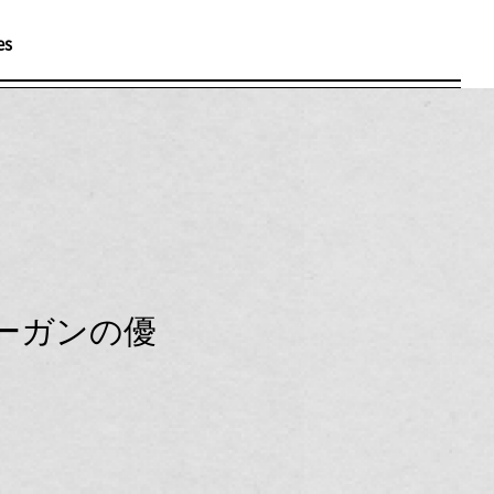
es
メ
ニ
ュ
ー
ーガンの優