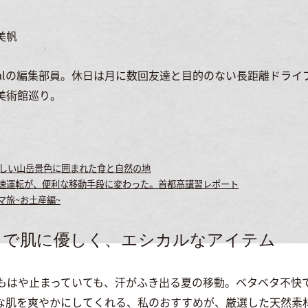
川美帆
ournalの編集部員。休日は月に数回友達と目的のない長距離ドラ
美術館巡り。
 美しい山岳景色に囲まれた食と自然の地
速運転が、便利な移動手段に変わった。首都高講習レポート
マ旅~お土産編~
りで肌に優しく、エシカルなアイテム
もはや止まっていても、汗がふき出る夏の移動。ベタベタ不快
な肌を爽やかにしてくれる、私のおすすめが、厳選した天然素