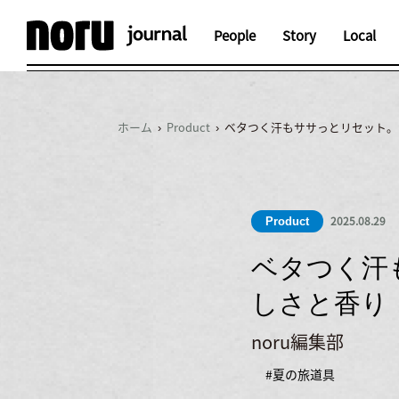
People
Story
Local
ホーム
›
Product
› ベタつく汗もササっとリセット。
2025.08.29
Product
ベタつく汗
しさと香り
noru編集部
#夏の旅道具