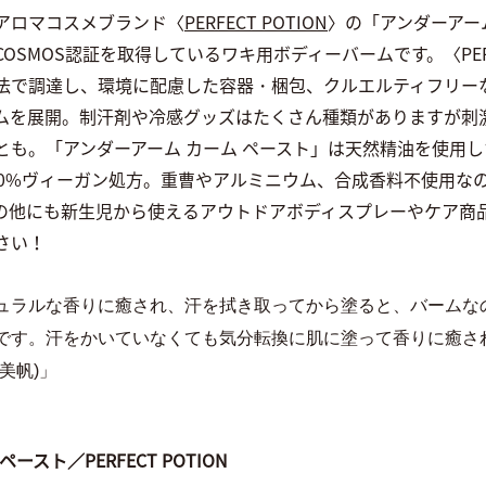
アロマコスメブランド〈
PERFECT POTION
〉の「アンダーアー
SMOS認証を取得しているワキ用ボディーバームです。〈PERFE
法で調達し、環境に配慮した容器・梱包、クルエルティフリー
ムを展開。制汗剤や冷感グッズはたくさん種類がありますが刺
とも。「アンダーアーム カーム ペースト」は天然精油を使用
00%ヴィーガン処方。重曹やアルミニウム、合成香料不使用な
の他にも新生児から使えるアウトドアボディスプレーやケア商
さい！
ュラルな香りに癒され、汗を拭き取ってから塗ると、バームな
です。汗をかいていなくても気分転換に肌に塗って香りに癒さ
美帆)」
ースト／PERFECT POTION