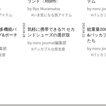
ランド〈Xtorm〉
テム
u
by Ryo Muramatsu
by noru 
アイテム
#いま気になる旅アイテム
#パッカ
2026.04.28
2026.04.22
な多機能パ
気軽に携帯できる?! セカ
総重量200
グ&ポーチ
ンドシューズの選択肢
&パッカ
たち
by noru journal編集部
l編集部
by noru 
#パッカブルな旅支度
支度
#パッカ