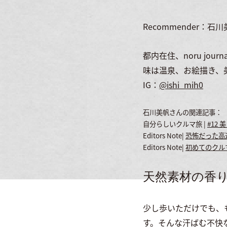
Recommender：石
都内在住、noru j
味は温泉、お絵描き、
IG：
@ishi_mih0
石川美帆さんの関連記事：
自分らしいクルマ旅 |
#12
Editors Note|
恐怖だった高
Editors Note|
初めてのクル
天然素材の香
少し歩いただけでも、
す。そんな汗ばむ不快