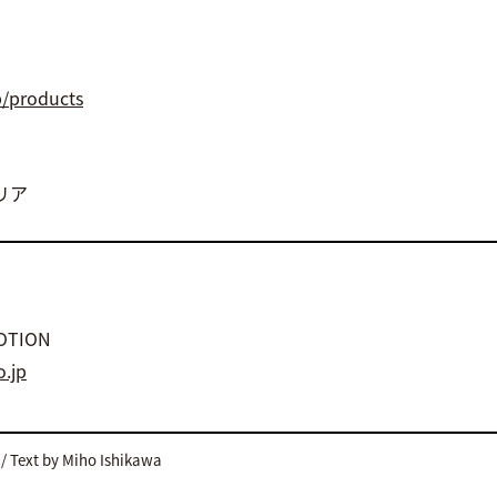
p/products
リア
OTION
o.jp
/ Text by Miho Ishikawa