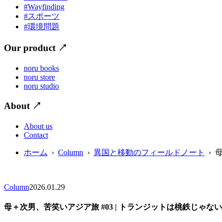
#Wayfinding
#スポーツ
#環境問題
Our product
↗
noru books
noru store
noru studio
About
↗
About us
Contact
ホーム
›
Column
›
異国と移動のフィールドノート
› 
Column
2026.01.29
母＋次男、苦笑いアジア旅 #03 | トランジットは桃鉄じゃない