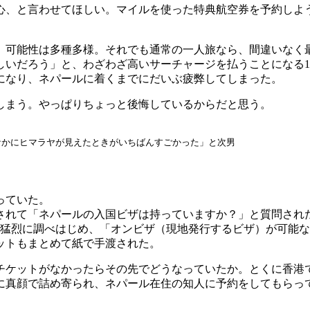
心、と言わせてほしい。マイルを使った特典航空券を予約しよ
て、可能性は多種多様。それでも通常の一人旅なら、間違いなく
しいだろう」と、わざわざ高いサーチャージを払うことになる1
になり、ネパールに着くまでにだいぶ疲弊してしまった。
しまう。やっぱりちょっと後悔しているからだと思う。
なかにヒマラヤが見えたときがいちばんすごかった」と次男
っていた。
されて「ネパールの入国ビザは持っていますか？」と質問され
で猛烈に調べはじめ、「オンビザ（現地発行するビザ）が可能
ットもまとめて紙で手渡された。
チケットがなかったらその先でどうなっていたか。とくに香港
に真顔で詰め寄られ、ネパール在住の知人に予約をしてもらっ