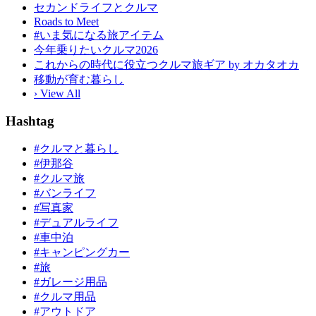
セカンドライフとクルマ
Roads to Meet
#いま気になる旅アイテム
今年乗りたいクルマ2026
これからの時代に役立つクルマ旅ギア by オカタオカ
移動が育む暮らし
› View All
Hashtag
#クルマと暮らし
#伊那谷
#クルマ旅
#バンライフ
#写真家
#デュアルライフ
#車中泊
#キャンピングカー
#旅
#ガレージ用品
#クルマ用品
#アウトドア