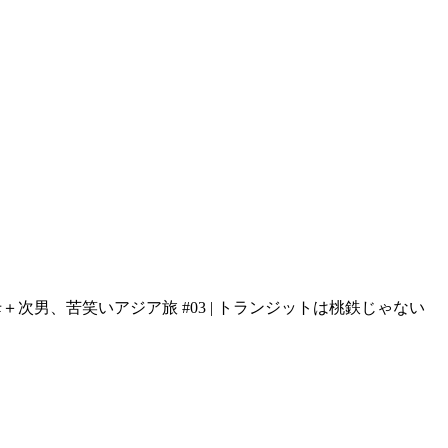
母＋次男、苦笑いアジア旅 #03 | トランジットは桃鉄じゃない