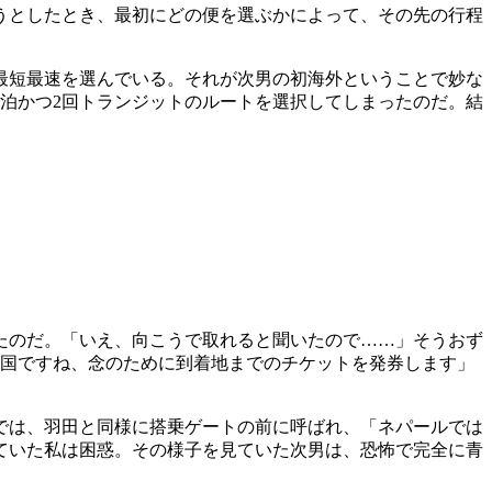
うとしたとき、最初にどの便を選ぶかによって、その先の行程
最短最速を選んでいる。それが次男の初海外ということで妙な
泊かつ2回トランジットのルートを選択してしまったのだ。結
たのだ。「いえ、向こうで取れると聞いたので……」そうおず
な国ですね、念のために到着地までのチケットを発券します」
では、羽田と同様に搭乗ゲートの前に呼ばれ、「ネパールでは
ていた私は困惑。その様子を見ていた次男は、恐怖で完全に青