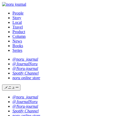
People
Story
Local
Travel
Product
Column
News
Books
Series
@noru_journal
@JournalNoru
@Noru-journal
Spotify Channel
noru online store
メニュー
@noru_journal
@JournalNoru
@Noru-journal
Spotify Channel
noru online store