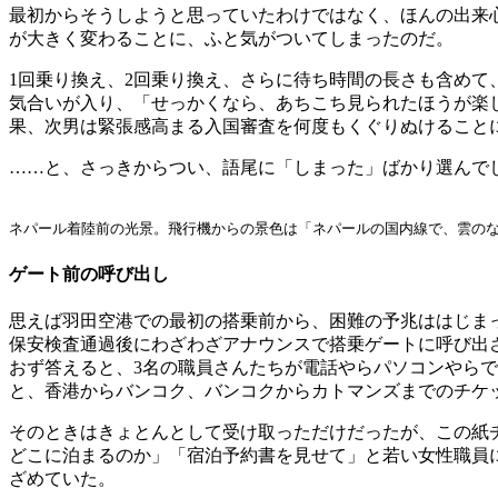
最初からそうしようと思っていたわけではなく、ほんの出来
が大きく変わることに、ふと気がついてしまったのだ。
1回乗り換え、2回乗り換え、さらに待ち時間の長さも含め
気合いが入り、「せっかくなら、あちこち見られたほうが楽
果、次男は緊張感高まる入国審査を何度もくぐりぬけること
……と、さっきからつい、語尾に「しまった」ばかり選んで
ネパール着陸前の光景。飛行機からの景色は「ネパールの国内線で、雲の
ゲート前の呼び出し
思えば羽田空港での最初の搭乗前から、困難の予兆ははじま
保安検査通過後にわざわざアナウンスで搭乗ゲートに呼び出
おず答えると、3名の職員さんたちが電話やらパソコンやら
と、香港からバンコク、バンコクからカトマンズまでのチケ
そのときはきょとんとして受け取っただけだったが、この紙
どこに泊まるのか」「宿泊予約書を見せて」と若い女性職員
ざめていた。