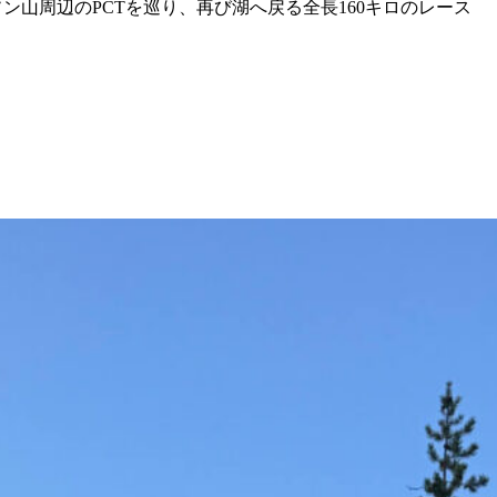
ーソン山周辺のPCTを巡り、再び湖へ戻る全長160キロのレース