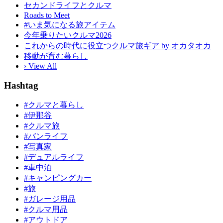
セカンドライフとクルマ
Roads to Meet
#いま気になる旅アイテム
今年乗りたいクルマ2026
これからの時代に役立つクルマ旅ギア by オカタオカ
移動が育む暮らし
› View All
Hashtag
#クルマと暮らし
#伊那谷
#クルマ旅
#バンライフ
#写真家
#デュアルライフ
#車中泊
#キャンピングカー
#旅
#ガレージ用品
#クルマ用品
#アウトドア