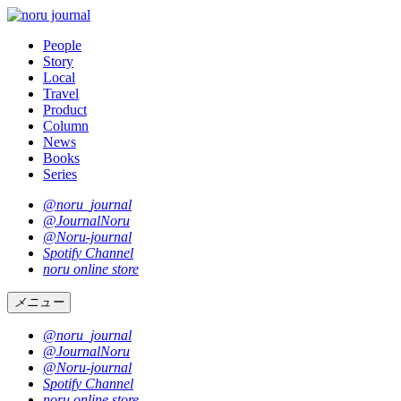
People
Story
Local
Travel
Product
Column
News
Books
Series
@noru_journal
@JournalNoru
@Noru-journal
Spotify Channel
noru online store
メニュー
@noru_journal
@JournalNoru
@Noru-journal
Spotify Channel
noru online store