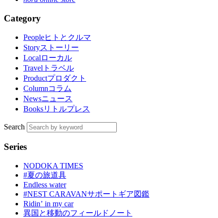
Category
People
ヒトとクルマ
Story
ストーリー
Local
ローカル
Travel
トラベル
Product
プロダクト
Column
コラム
News
ニュース
Books
リトルプレス
Search
Series
NODOKA TIMES
#夏の旅道具
Endless water
#NEST CARAVANサポートギア図鑑
Ridinʼ in my car
異国と移動のフィールドノート