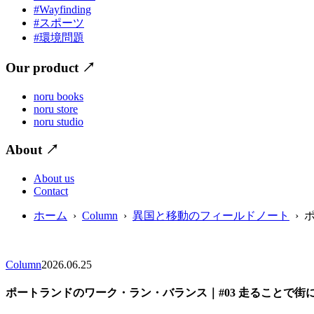
#Wayfinding
#スポーツ
#環境問題
Our product
↗
noru books
noru store
noru studio
About
↗
About us
Contact
ホーム
›
Column
›
異国と移動のフィールドノート
› 
Column
2026.06.25
ポートランドのワーク・ラン・バランス｜#03 走ることで街