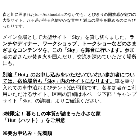
森と川に囲まれたist – Aokinodairaのなかでも、とびきりの開放感が魅力の
大型サイト。八ヶ岳が誇る色鮮やかな青空と満点の星空を眺めるのにもぴ
ったりです。
メイン会場として大型サイト「Sky」を貸し切りました。
ラ
ンチやディナー、ワークショップ、トークショーなどのさま
ざまなコンテンツを、この「Sky」を舞台に行います。
参加
者の皆さんが焚き火を囲んだり、交流を深めていただく場所
にも。
別途「Hut」のお申し込みをいただいていない参加者につい
ては、宿泊場所も「Sky」内のサイトになります。
車を乗り
入れての車中泊およびテント泊が可能です。各参加者がご利
用いただけるサイト、区画の詳細は本ページ下部「キャンプ
サイト「Sky」の詳細」よりご確認ください。
3棟限定！ 暮らしの本質が詰まった小さな家
「Hut（ハット）」をご用意
※要お申込み・先着順