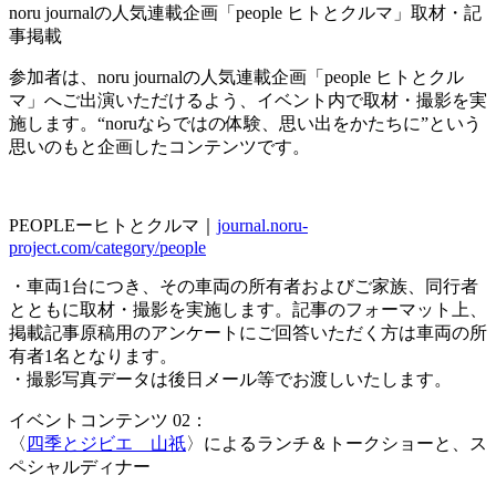
noru journalの人気連載企画「people ヒトとクルマ」取材・記
事掲載
参加者は、noru journalの人気連載企画「people ヒトとクル
マ」へご出演いただけるよう、イベント内で取材・撮影を実
施します。“noruならではの体験、思い出をかたちに”という
思いのもと企画したコンテンツです。
PEOPLEーヒトとクルマ｜
journal.noru-
project.com/category/people
・車両1台につき、その車両の所有者およびご家族、同行者
とともに取材・撮影を実施します。記事のフォーマット上、
掲載記事原稿用のアンケートにご回答いただく方は車両の所
有者1名となります。
・撮影写真データは後日メール等でお渡しいたします。
イベントコンテンツ 02：
〈
四季とジビエ 山祇
〉によるランチ＆トークショーと、ス
ペシャルディナー