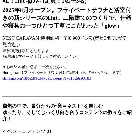
◾️E：Hut -glow- (定員：1名〜3名)
2025年8月オープン。プライベートサウナと浴室付
きの新シリーズのHut。二階建てのつくりで、什器
や寝具の一つひとつ丁寧にこだわった「glow」
NEST CARAVAN 特別価格：¥48,960／1棟 (定員3名[未就学
児含む])
※参加費は別途となります。
※詳細は本ページ下部よりご確認ください。
▼お申込み前に必ずご一読ください。
Hut -glow-【プライベートサウナ付】の詳細 （ist のHPへ遷移します）
chillnn.com/180e599c3d73a3/room/19781629a93183
自然の中で、自分たちの“巣＝ネスト”を楽しむ
ゆったり、そしてじっくり向き合うコンテンツの数々をご紹
介！
イベントコンテンツ 01：