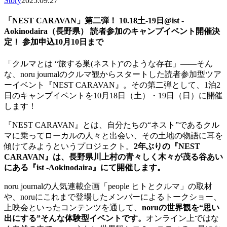
Story
2025.09.27
「NEST CARAVAN」第二弾！ 10.18土-19日@ist -
Aokinodaira（長野県） 読者参加のキャンプイベント開催決
定！ 参加申込10月10日まで
「クルマとは “旅する巣(ネスト)”のような存在」――そん
な、noru journalのクルマ観からスタートした読者参加型ツア
ーイベント『NEST CARAVAN』。その第二弾として、1泊2
日のキャンプイベントを10月18日（土）・19日（日）に開催
します！
『NEST CARAVAN』とは、自分たちの“ネスト”であるクル
マに乗ってローカルの人々と出会い、その土地の物語に耳を
傾けてみようというプロジェクト。
2年ぶりの『NEST
CARAVAN』は、長野県川上村の青々しく木々が茂る谷あい
にある『ist -Aokinodaira』にて開催します。
noru journalの人気連載企画「people ヒトとクルマ」の取材
や、noruにこれまで登場したメンバーによるトークショー、
上映会といったコンテンツを通して、
noruの世界観を“思い
出にする”そんな体験型イベントです。
オンライン上ではな