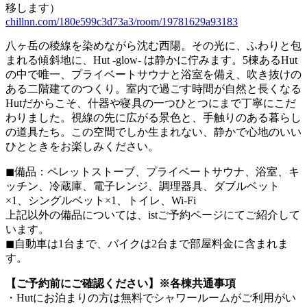
移します）
chillnn.com/180e599c3d73a3/room/19781629a93183
八ヶ岳の稜線を染めながら沈む西陽。その光に、ふわりと包
まれる傾斜地に、Hut -glow- は静かに佇みます。5棟あるHut
の中で唯一、プライベートサウナと浴室を備え、吹き抜けの
ある二階建てのつくり。室内で過ごす時間が自然と長くなる
Hutだからこそ、什器や寝具の一つひとつにまで丁寧にこだ
わりました。視線の先に広がる景色と、手触りのある暮らし
の道具たち。この空間でしか生まれない、静かで心地のいい
ひとときをお楽しみください。
◼︎備品：ペレットストーブ、プライベートサウナ、浴室、キ
ッチン、冷蔵庫、電子レンジ、調理器具、ダブルベット
×1、シングルベット×1、トイレ、Wi-Fi
上記以外の備品については、istご予約ページにてご紹介して
います。
◼︎自動車は1台まで、バイクは2台まで部屋料金に含まれま
す。
【ご予約前にご確認ください】※各棟共通事項
・Hutにお泊まりの方は無料でシャワールームがご利用がい