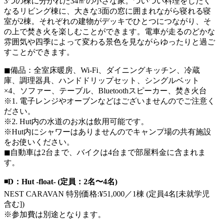
3つの棟に分かれた34㎡の小さな家。ついつい料理をしたく
なるリビング棟に、大きな3面の窓に囲まれながら寝れる寝
室が2棟。それぞれの建物がデッキでひとつにつながり、そ
の上で焚き火を楽しむことができます。電車が走るのどかな
雰囲気や四季によって変わる景色を見ながらゆったりと過ご
すことができます。
◼︎備品：全室床暖房、Wi-Fi、ダイニングキッチン、冷蔵
庫、調理器具、ハンドドリップセット、シングルベット
×4、ソファー、テーブル、Bluetoothスピーカー、焚き火台
※1. 電子レンジやオーブンなどはございませんのでご注意く
ださい。
※2. Hut内の水道のお水は飲用可能です。
※Hut内にシャワーはありませんのでキャンプ場の共有施設
をお使いください。
◼︎自動車は2台まで、バイクは4台まで部屋料金に含まれま
す。
◾️D：Hut -float- (定員：2名〜4名)
NEST CARAVAN 特別価格:¥51,000／1棟 (定員4名[未就学児
含む])
※参加費は別途となります。